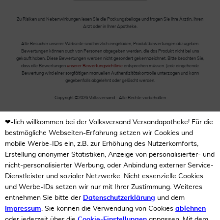
Zu Risiken und Nebenwirkungen lesen Sie die Packungsbeilage und fragen Sie Ihre Ärztin, Ihren
Arzt oder in Ihrer Apotheke.
Alle Besucher unserer Webseite sind herzlich eingeladen, Produktbewertungen abzugeben.
Bewertungen können auch von Personen abgegeben werden, die das Produkt nicht bei uns
gekauft haben. Diese Bewertungen werden nicht gesondert gekennzeichnet. Bitte beachten Sie,
dass alle Bewertungen
unserer Bewertungsrichtlinie
entsprechen müssen. Jede eingehende
Bewertung wird einer sorgfältigen manuellen Authentizitätskontrolle unterzogen und kann
gegebenfalls abgelehnt oder gelöscht werden.
Copyright ©2026 Volksversand - Alle Rechte vorbehalten
❤-lich willkommen bei der Volksversand Versandapotheke! Für die
bestmögliche Webseiten-Erfahrung setzen wir Cookies und
mobile Werbe-IDs ein, z.B. zur Erhöhung des Nutzerkomforts,
Erstellung anonymer Statistiken, Anzeige von personalisierter- und
nicht-personalisierter Werbung, oder Anbindung externer Service-
Dienstleister und sozialer Netzwerke. Nicht essenzielle Cookies
und Werbe-IDs setzen wir nur mit Ihrer Zustimmung. Weiteres
entnehmen Sie bitte der
Datenschutzerklärung
und dem
Impressum
. Sie können die Verwendung von Cookies
ablehnen
oder jederzeit über die
Cookie-Einstellungen
anpassen. Mit dem