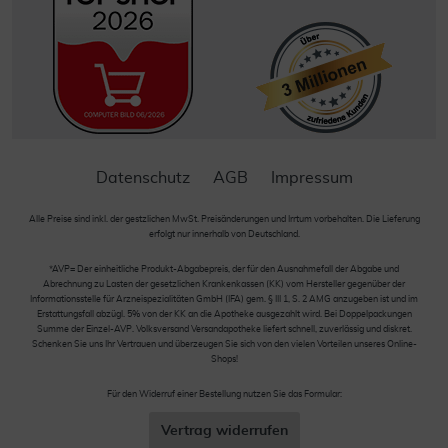
Datenschutz
AGB
Impressum
Alle Preise sind inkl. der gestzlichen MwSt. Preisänderungen und Irrtum vorbehalten. Die Lieferung
erfolgt nur innerhalb von Deutschland.
*AVP= Der einheitliche Produkt-Abgabepreis, der für den Ausnahmefall der Abgabe und
Abrechnung zu Lasten der gesetzlichen Krankenkassen (KK) vom Hersteller gegenüber der
Informationsstelle für Arzneispezialitäten GmbH (IFA) gem. § III 1, S. 2 AMG anzugeben ist und im
Erstattungsfall abzügl. 5% von der KK an die Apotheke ausgezahlt wird. Bei Doppelpackungen
Summe der Einzel-AVP. Volksversand Versandapotheke liefert schnell, zuverlässig und diskret.
Schenken Sie uns Ihr Vertrauen und überzeugen Sie sich von den vielen Vorteilen unseres Online-
Shops!
Für den Widerruf einer Bestellung nutzen Sie das Formular:
Vertrag widerrufen