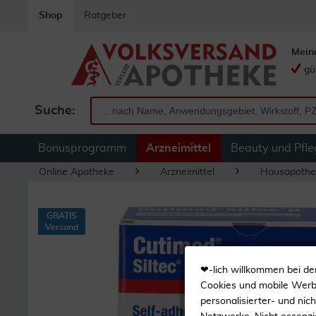
Shop
Ratgeber
Mein
gü
Suche:
Bonusprogramm
Arzneimittel
Beauty und Pfle
Online Apotheke
Arzneimittel
Hausapothe
GRATIS
Versand
❤-lich willkommen bei de
Cookies und mobile Werbe
personalisierter- und nic