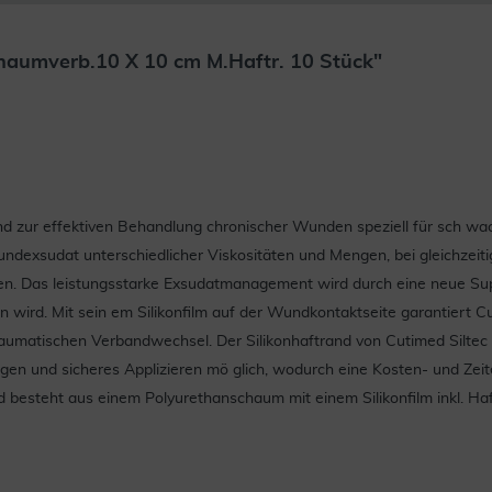
haumverb.10 X 10 cm M.Haftr. 10 Stück"
d zur effektiven Behandlung chronischer Wunden speziell für sch wa
undexsudat unterschiedlicher Viskositäten und Mengen, bei gleichzei
en. Das leistungsstarke Exsudatmanagement wird durch eine neue Sup
 wird. Mit sein em Silikonfilm auf der Wundkontaktseite garantiert 
matischen Verbandwechsel. Der Silikonhaftrand von Cutimed Siltec B
egen und sicheres Applizieren mö glich, wodurch eine Kosten- und Zeit
nd besteht aus einem Polyurethanschaum mit einem Silikonfilm inkl. Ha