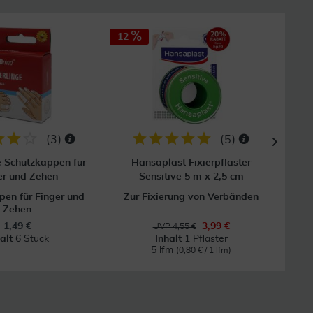
12
(
3
)
(
5
)
e Schutzkappen für
Hansaplast Fixierpflaster
Mull
er und Zehen
Sensitive 5 m x 2,5 cm
en für Finger und
Zur Fixierung von Verbänden
Zehen
1,49 €
3,99 €
UVP 4,55 €
halt
6 Stück
Inhalt
1 Pflaster
5 lfm
(0,80 € / 1 lfm)