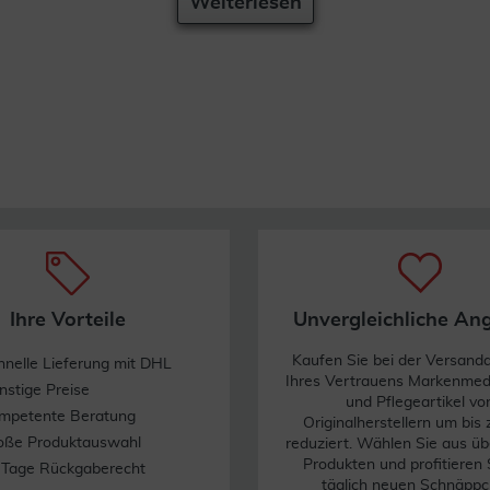
Weiterlesen
Ihre Vorteile
Unvergleichliche An
Kaufen Sie bei der Versand
hnelle Lieferung mit DHL
Ihres Vertrauens Markenme
nstige Preise
und Pflegeartikel vo
mpetente Beratung
Originalherstellern um bis
oße Produktauswahl
reduziert. Wählen Sie aus üb
Produkten und profitieren 
 Tage Rückgaberecht
täglich neuen Schnäppc