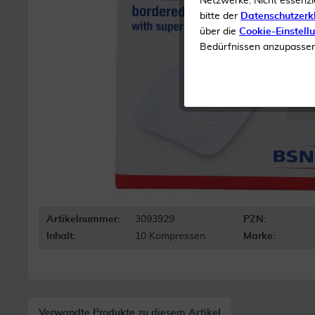
Netzwerke. Nicht essenzi
bitte der
Datenschutzerk
über die
Cookie-Einstell
Bedürfnissen anzupassen 
Artikelnummer:
3093929
PZN:
Inhalt:
10 Kompressen
Marke:
Verwandte Produkte zu diesem Artikel