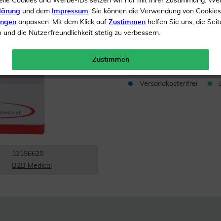
elle Cookies und Werbe-IDs setzen wir nur mit Ihrer Zustimmung. We
lärung
und dem
Impressum
. Sie können die Verwendung von Cookie
Zur Wundversorgung
ungen
anpassen. Mit dem Klick auf
Zustimmen
helfen Sie uns, die Seit
und die Nutzerfreundlichkeit stetig zu verbessern.
Inhalt
10 Kompressen
Menge:
Zustimmen
Versandkostenfrei
13156620
B2B Medical