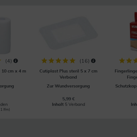
(
4
)
(
16
)
p 10 cm x 4 m
Cutiplast Plus steril 5 x 7 cm
Fingerling
Verband
Fing
orgung
Zur Wundversorgung
Schutzkapp
5,99 €
nden
Inhalt
5 Verband
In
 1 lfm)