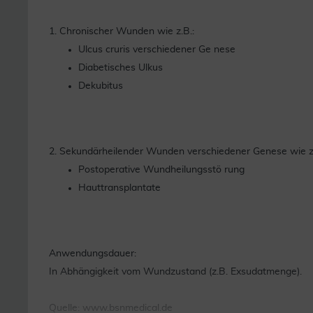
1. Chronischer Wunden wie z.B.:
Ulcus cruris verschiedener Ge nese
Diabetisches Ulkus
Dekubitus
2. Sekundärheilender Wunden verschiedener Genese wie z.
Postoperative Wundheilungsstö rung
Hauttransplantate
Anwendungsdauer:
In Abhängigkeit vom Wundzustand (z.B. Exsudatmenge).
Quelle: www.bsnmedical.de