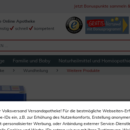
Jetzt Bonuspunkte sammeln &
e Online Apotheke
nstig
schnell
kompetent
ge
Familie und Baby
Naturheilmittel und Homöopathi
ke
Wundheilung
Weitere Produkte
Cutimed Siltec B 
r Volksversand Versandapotheke! Für die bestmögliche Webseiten-Er
Stück
-IDs ein, z.B. zur Erhöhung des Nutzerkomforts, Erstellung anonymer 
ht-personalisierter Werbung, oder Anbindung externer Service-Dienstle