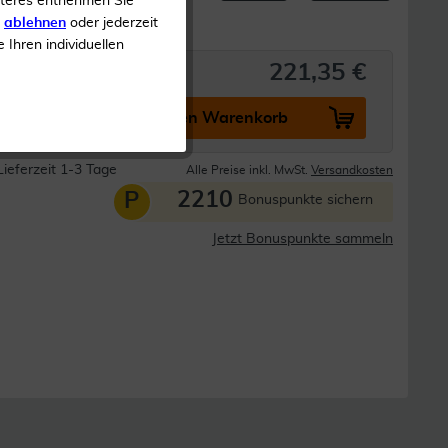
iteres entnehmen Sie
s
ablehnen
oder jederzeit
e Ihren individuellen
221,35 €
In den Warenkorb
Lieferzeit 1-3 Tage
Alle Preise inkl. MwSt.
Versandkosten
2210
P
Bonuspunkte sichern
Jetzt Bonuspunkte sammeln