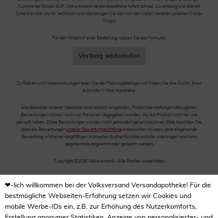
Summe der Einzel-AVP. Volksversand Versandapotheke liefert schnell, zuverlässig und diskret.
Schenken Sie uns Ihr Vertrauen und überzeugen Sie sich von den vielen Vorteilen unseres Online-
Shops!
Für den Widerruf einer Bestellung nutzen Sie das Formular:
Vertrag widerrufen
Zu Risiken und Nebenwirkungen lesen Sie die Packungsbeilage und fragen Sie Ihre Ärztin, Ihren
Arzt oder in Ihrer Apotheke.
Alle Besucher unserer Webseite sind herzlich eingeladen, Produktbewertungen abzugeben.
Bewertungen können auch von Personen abgegeben werden, die das Produkt nicht bei uns
gekauft haben. Diese Bewertungen werden nicht gesondert gekennzeichnet. Bitte beachten Sie,
dass alle Bewertungen
unserer Bewertungsrichtlinie
entsprechen müssen. Jede eingehende
Bewertung wird einer sorgfältigen manuellen Authentizitätskontrolle unterzogen und kann
gegebenfalls abgelehnt oder gelöscht werden.
Copyright ©2026 Volksversand - Alle Rechte vorbehalten
❤-lich willkommen bei der Volksversand Versandapotheke! Für die
bestmögliche Webseiten-Erfahrung setzen wir Cookies und
mobile Werbe-IDs ein, z.B. zur Erhöhung des Nutzerkomforts,
Erstellung anonymer Statistiken, Anzeige von personalisierter- und