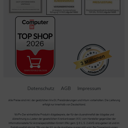
Datenschutz
AGB
Impressum
Alle Preise sind inkl. der gestzlichen MwSt. Preisänderungen und Irrtum vorbehalten. Die Lieferung
erfolgt nur innerhalb von Deutschland.
*AVP= Der einheitliche Produkt-Abgabepreis, der für den Ausnahmefall der Abgabe und
Abrechnung zu Lasten der gesetzlichen Krankenkassen (KK) vom Hersteller gegenüber der
Informationsstelle für Arzneispezialitäten GmbH (IFA) gem. § III 1, S. 2 AMG anzugeben ist und im
Erstattungsfall abzügl. 5% von der KK an die Apotheke ausgezahlt wird. Bei Doppelpackungen