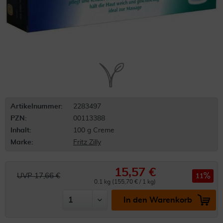
Artikelnummer:
2283497
PZN:
00113388
Inhalt:
100 g Creme
Marke:
Fritz Zilly
15,57 €
UVP 17,66 €
11
0.1 kg (155,70 € / 1 kg)
In den Warenkorb