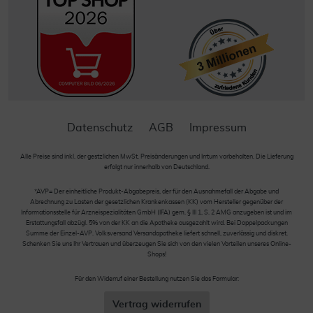
Datenschutz
AGB
Impressum
Alle Preise sind inkl. der gestzlichen MwSt. Preisänderungen und Irrtum vorbehalten. Die Lieferung
erfolgt nur innerhalb von Deutschland.
*AVP= Der einheitliche Produkt-Abgabepreis, der für den Ausnahmefall der Abgabe und
Abrechnung zu Lasten der gesetzlichen Krankenkassen (KK) vom Hersteller gegenüber der
Informationsstelle für Arzneispezialitäten GmbH (IFA) gem. § III 1, S. 2 AMG anzugeben ist und im
Erstattungsfall abzügl. 5% von der KK an die Apotheke ausgezahlt wird. Bei Doppelpackungen
Summe der Einzel-AVP. Volksversand Versandapotheke liefert schnell, zuverlässig und diskret.
Schenken Sie uns Ihr Vertrauen und überzeugen Sie sich von den vielen Vorteilen unseres Online-
Shops!
Für den Widerruf einer Bestellung nutzen Sie das Formular:
Vertrag widerrufen