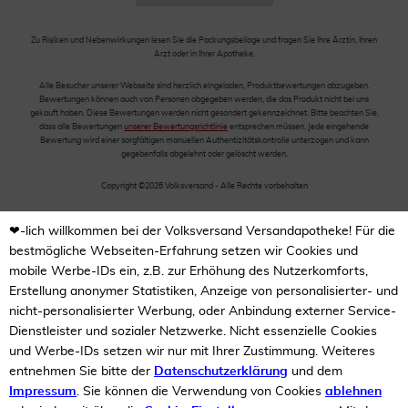
Zu Risiken und Nebenwirkungen lesen Sie die Packungsbeilage und fragen Sie Ihre Ärztin, Ihren
Arzt oder in Ihrer Apotheke.
Alle Besucher unserer Webseite sind herzlich eingeladen, Produktbewertungen abzugeben.
Bewertungen können auch von Personen abgegeben werden, die das Produkt nicht bei uns
gekauft haben. Diese Bewertungen werden nicht gesondert gekennzeichnet. Bitte beachten Sie,
dass alle Bewertungen
unserer Bewertungsrichtlinie
entsprechen müssen. Jede eingehende
Bewertung wird einer sorgfältigen manuellen Authentizitätskontrolle unterzogen und kann
gegebenfalls abgelehnt oder gelöscht werden.
Copyright ©2026 Volksversand - Alle Rechte vorbehalten
❤-lich willkommen bei der Volksversand Versandapotheke! Für die
bestmögliche Webseiten-Erfahrung setzen wir Cookies und
mobile Werbe-IDs ein, z.B. zur Erhöhung des Nutzerkomforts,
Erstellung anonymer Statistiken, Anzeige von personalisierter- und
nicht-personalisierter Werbung, oder Anbindung externer Service-
Dienstleister und sozialer Netzwerke. Nicht essenzielle Cookies
und Werbe-IDs setzen wir nur mit Ihrer Zustimmung. Weiteres
entnehmen Sie bitte der
Datenschutzerklärung
und dem
Impressum
. Sie können die Verwendung von Cookies
ablehnen