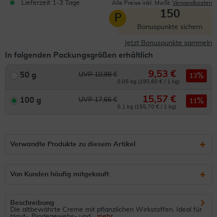
Lieferzeit 1-3 Tage
Alle Preise inkl. MwSt.
Versandkosten
150
P
Bonuspunkte sichern
Jetzt Bonuspunkte sammeln
In folgenden Packungsgrößen erhältlich
9,53 €
50 g
UVP 10,98 €
13
0.05 kg (190,60 € / 1 kg)
15,57 €
100 g
UVP 17,66 €
11
0.1 kg (155,70 € / 1 kg)
Verwandte Produkte zu diesem Artikel
Von Kunden häufig mitgekauft
Beschreibung
Die altbewährte Creme mit pflanzlichen Wirkstoffen. Ideal für
Haut-, Bindegewebs- und...
mehr