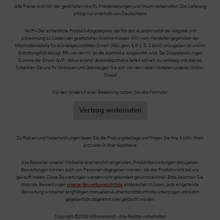
Alle Preise sind inkl. der gestzlichen MwSt. Preisänderungen und Irrtum vorbehalten. Die Lieferung
erfolgt nur innerhalb von Deutschland.
*AVP= Der einheitliche Produkt-Abgabepreis, der für den Ausnahmefall der Abgabe und
Abrechnung zu Lasten der gesetzlichen Krankenkassen (KK) vom Hersteller gegenüber der
Informationsstelle für Arzneispezialitäten GmbH (IFA) gem. § III 1, S. 2 AMG anzugeben ist und im
Erstattungsfall abzügl. 5% von der KK an die Apotheke ausgezahlt wird. Bei Doppelpackungen
Summe der Einzel-AVP. Volksversand Versandapotheke liefert schnell, zuverlässig und diskret.
Schenken Sie uns Ihr Vertrauen und überzeugen Sie sich von den vielen Vorteilen unseres Online-
Shops!
Für den Widerruf einer Bestellung nutzen Sie das Formular:
Vertrag widerrufen
Zu Risiken und Nebenwirkungen lesen Sie die Packungsbeilage und fragen Sie Ihre Ärztin, Ihren
Arzt oder in Ihrer Apotheke.
Alle Besucher unserer Webseite sind herzlich eingeladen, Produktbewertungen abzugeben.
Bewertungen können auch von Personen abgegeben werden, die das Produkt nicht bei uns
gekauft haben. Diese Bewertungen werden nicht gesondert gekennzeichnet. Bitte beachten Sie,
dass alle Bewertungen
unserer Bewertungsrichtlinie
entsprechen müssen. Jede eingehende
Bewertung wird einer sorgfältigen manuellen Authentizitätskontrolle unterzogen und kann
gegebenfalls abgelehnt oder gelöscht werden.
Copyright ©2026 Volksversand - Alle Rechte vorbehalten