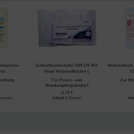
ompresse
Einmalhandschuhe DIN EN 455
Verbandtuch 
ril
Vinyl Verbandkasten L
13
ndlung
Für Praxis- und
Zur W
Krankenpflegebedarf
0,79 €
ressen
Inhalt
4 Beutel
In