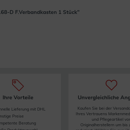
168-D F.Verbandkasten 1 Stück"
Weiterlesen
Ihre Vorteile
Unvergleichliche An
Kaufen Sie bei der Versand
hnelle Lieferung mit DHL
Ihres Vertrauens Markenme
nstige Preise
und Pflegeartikel vo
mpetente Beratung
Originalherstellern um bis