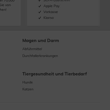
SEPA-Lastschrift
er 70.000
Sie von
Apple Pay
hen!
Vorkasse
Klarna
Magen und Darm
Abführmittel
Durchfallerkrankungen
Tiergesundheit und Tierbedarf
Hunde
Katzen