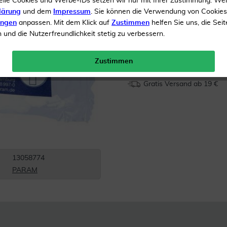
elle Cookies und Werbe-IDs setzen wir nur mit Ihrer Zustimmung. We
Zur Ersten Hilfe Versorg
lärung
und dem
Impressum
. Sie können die Verwendung von Cookie
ungen
anpassen. Mit dem Klick auf
Zustimmen
helfen Sie uns, die Seit
und die Nutzerfreundlichkeit stetig zu verbessern.
Inhalt
1 Stück
Menge:
Zustimmen
Gratis Versand ab 19 €
13058774
PARAM