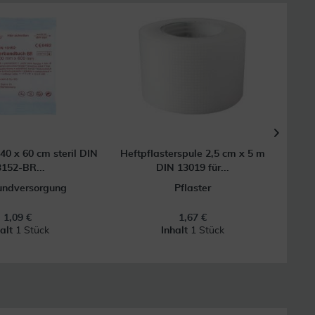
40 x 60 cm steril DIN
Heftpflasterspule 2,5 cm x 5 m
Sofo
152-BR...
DIN 13019 für...
undversorgung
Pflaster
1,09 €
1,67 €
halt
1 Stück
Inhalt
1 Stück