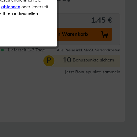
iteres entnehmen Sie
ung
s
ablehnen
oder jederzeit
e Ihren individuellen
1,45 €
In den Warenkorb
Lieferzeit 1-3 Tage
Alle Preise inkl. MwSt.
Versandkosten
10
P
Bonuspunkte sichern
Jetzt Bonuspunkte sammeln