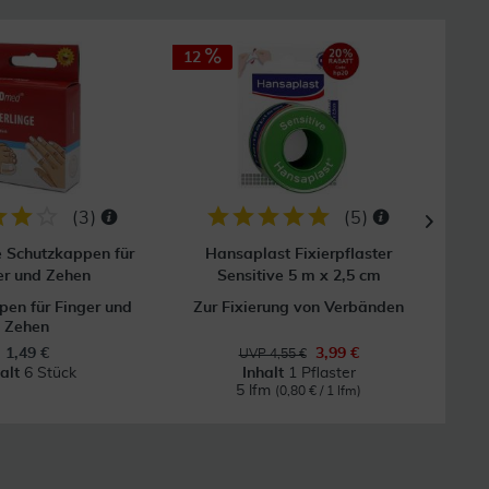
12
(
3
)
(
5
)
e Schutzkappen für
Hansaplast Fixierpflaster
Mull
er und Zehen
Sensitive 5 m x 2,5 cm
en für Finger und
Zur Fixierung von Verbänden
Zehen
1,49 €
3,99 €
UVP 4,55 €
halt
6 Stück
Inhalt
1 Pflaster
5 lfm
(0,80 € / 1 lfm)