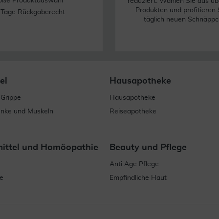
oße Produktauswahl
reduziert. Wählen Sie aus üb
Produkten und profitieren 
 Tage Rückgaberecht
täglich neuen Schnäppc
el
Hausapotheke
 Grippe
Hausapotheke
enke und Muskeln
Reiseapotheke
mittel und Homöopathie
Beauty und Pflege
Anti Age Pflege
e
Empfindliche Haut