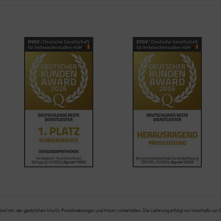
sind inkl. der gestzlichen MwSt. Preisänderungen und Irrtum vorbehalten. Die Lieferung erfolgt nur innerhalb von