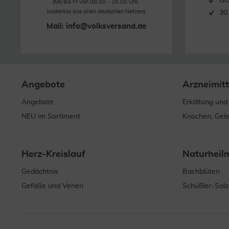
Gr
(Mo bis Fr von 08.00 - 16.00 Uhr,
kostenlos aus allen deutschen Netzen)
30
Mail:
info@volksversand.de
Angebote
Arzneimitt
Angebote
Erkältung und
NEU im Sortiment
Knochen, Gel
Herz-Kreislauf
Naturheil
Gedächtnis
Bachblüten
Gefäße und Venen
Schüßler-Salz