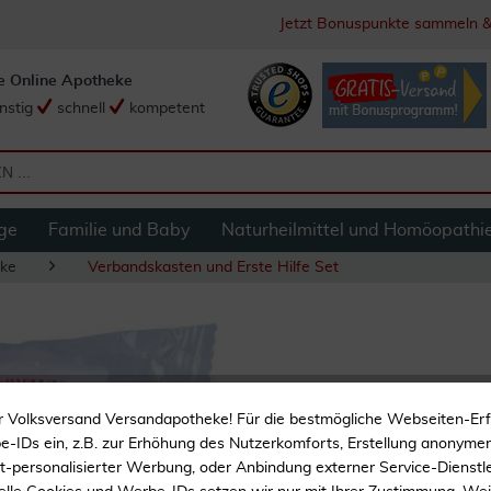
Jetzt Bonuspunkte sammeln &
e Online Apotheke
nstig
schnell
kompetent
ge
Familie und Baby
Naturheilmittel und Homöopathi
ke
Verbandskasten und Erste Hilfe Set
Dreiecktuch Din 1
r Volksversand Versandapotheke! Für die bestmögliche Webseiten-Er
-IDs ein, z.B. zur Erhöhung des Nutzerkomforts, Erstellung anonymer 
ht-personalisierter Werbung, oder Anbindung externer Service-Dienstle
Dreiecktuch