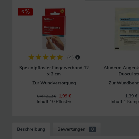
6
(
4
)
Spezialpflaster Fingerverband 12
Aluderm Augenk
x 2 cm
Duocul ste
Zur Wundversorgung
Zur Wundbeha
1,99 €
1,39 €
UVP 2,12 €
Inhalt
10 Pflaster
Inhalt
1 Komp
Beschreibung
Bewertungen
0