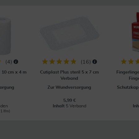
(
4
)
(
16
)
p 10 cm x 4 m
Cutiplast Plus steril 5 x 7 cm
Fingerling
Verband
Fing
orgung
Zur Wundversorgung
Schutzkapp
5,99 €
nden
Inhalt
5 Verband
In
 1 lfm)