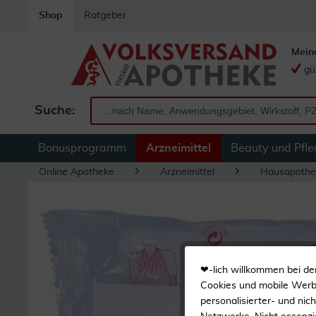
Shop
Ratgeber
Mein
gü
Suche:
Bonusprogramm
Arzneimittel
Beauty und Pfle
Online Apotheke
Arzneimittel
Hausapothe
❤-lich willkommen bei de
Cookies und mobile Werbe
personalisierter- und nic