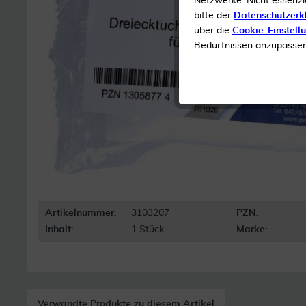
Netzwerke. Nicht essenzi
bitte der
Datenschutzerk
über die
Cookie-Einstell
Bedürfnissen anzupassen 
Artikelnummer:
3103207
PZN:
Inhalt:
1 Stück
Marke:
Verwandte Produkte zu diesem Artikel