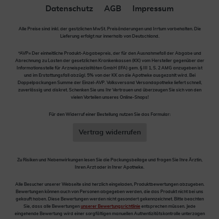
Datenschutz
AGB
Impressum
Alle Preise sind inkl. der gestzlichen MwSt. Preisänderungen und Irrtum vorbehalten. Die
Lieferung erfolgt nur innerhalb von Deutschland.
*AVP= Der einheitliche Produkt-Abgabepreis, der für den Ausnahmefall der Abgabe und
Abrechnung zu Lasten der gesetzlichen Krankenkassen (KK) vom Hersteller gegenüber der
Informationsstelle für Arzneispezialitäten GmbH (IFA) gem. § III 1, S. 2 AMG anzugeben ist
und im Erstattungsfall abzügl. 5% von der KK an die Apotheke ausgezahlt wird. Bei
Doppelpackungen Summe der Einzel-AVP. Volksversand Versandapotheke liefert schnell,
zuverlässig und diskret. Schenken Sie uns Ihr Vertrauen und überzeugen Sie sich von den
vielen Vorteilen unseres Online-Shops!
Für den Widerruf einer Bestellung nutzen Sie das Formular:
Vertrag widerrufen
Zu Risiken und Nebenwirkungen lesen Sie die Packungsbeilage und fragen Sie Ihre Ärztin,
Ihren Arzt oder in Ihrer Apotheke.
Alle Besucher unserer Webseite sind herzlich eingeladen, Produktbewertungen abzugeben.
Bewertungen können auch von Personen abgegeben werden, die das Produkt nicht bei uns
gekauft haben. Diese Bewertungen werden nicht gesondert gekennzeichnet. Bitte beachten
Sie, dass alle Bewertungen
unserer Bewertungsrichtlinie
entsprechen müssen. Jede
eingehende Bewertung wird einer sorgfältigen manuellen Authentizitätskontrolle unterzogen