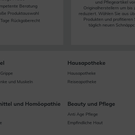
und Pflegeartikel vo
mpetente Beratung
Originalherstellern um bis
oße Produktauswahl
reduziert. Wählen Sie aus üb
Produkten und profitieren 
 Tage Rückgaberecht
täglich neuen Schnäppc
el
Hausapotheke
 Grippe
Hausapotheke
enke und Muskeln
Reiseapotheke
mittel und Homöopathie
Beauty und Pflege
Anti Age Pflege
e
Empfindliche Haut