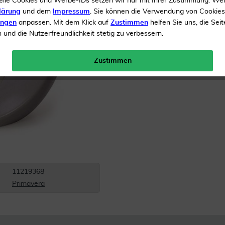
elle Cookies und Werbe-IDs setzen wir nur mit Ihrer Zustimmung. We
Inhalt
1 Stück
lärung
und dem
Impressum
. Sie können die Verwendung von Cookie
ungen
anpassen. Mit dem Klick auf
Zustimmen
helfen Sie uns, die Seit
Menge:
und die Nutzerfreundlichkeit stetig zu verbessern.
Versandkostenfrei
Zustimmen
11219368
Primavera