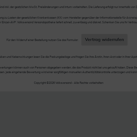
sind inkl. der gestzlichen MwSt. Preisänderungen und Irrtum vorbehalten. Die Lieferung erfolgt nur innerhalb von
 zu Lasten der gesetzlichen Krankenkassen (KK) vom Hersteller gegenüber der Informationsstelle für Arzneispez
nzel-AVP. Volksversand Versandapotheke liefert schnell, zuverlässig und diskret. Schenken Sie uns Ihr Vertrau
Vertrag widerrufen
Für den Widerruf einer Bestellung nutzen Sie das Formular:
siken und Nebenwirkungen lesen Sie die Packungsbeilage und fragen Sie Ihre Ärztin, Ihren Arzt oder in Ihrer Apo
wertungen können auch von Personen abgegeben werden, die das Produkt nicht bei uns gekauft haben. Diese Be
en. Jede eingehende Bewertung wird einer sorgfältigen manuellen Authentizitätskontrolle unterzogen und kann
Copyright ©2026 Volksversand - Alle Rechte vorbehalten