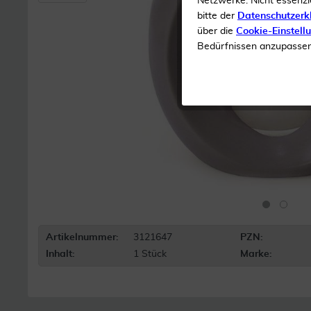
Netzwerke. Nicht essenzi
bitte der
Datenschutzerk
über die
Cookie-Einstell
Bedürfnissen anzupassen 
Artikelnummer:
3121647
PZN:
Inhalt:
1 Stück
Marke: