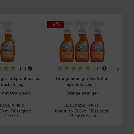
44
37
(
1
)
(
1
)
ger in Sprühflasche,
Orangenreiniger 3er Set in
Cap
auchsfertig
Sprühflasche,...
r mit Orangenöl
Orangenreiniger
3,99 €
9,99 €
5,99 €
UVP 17,97 €
00 ml Flüssigkeit
Inhalt
3 x 500 ml Flüssigkeit
 l
1.5 l
(7,98 € / 1 l)
(6,66 € / 1 l)