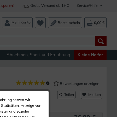
 sparen!
Gratis Versand ab 19 €
Service/Hilfe
Mein Konto
Bestellschein
0,00 €
Abnehmen, Sport und Ernährung
Kleine Helfer
Bewertungen anzeigen
ra Taupe 1 Stk
Teilen
Merken
fahrung setzen wir
Statistiken, Anzeige von
upe
ister und sozialer