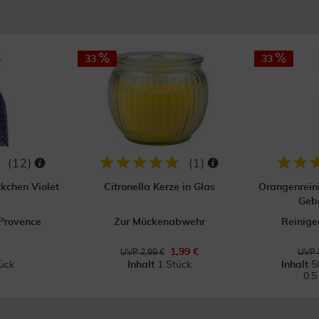
33
33
(
12
)
(
1
)
kchen Violet
Citronella Kerze in Glas
Orangenreini
Gebr
 Provence
Zur Mückenabwehr
Reinige
1,99 €
UVP 2,99 €
UVP 
ück
Inhalt
1 Stück
Inhalt
5
0.5