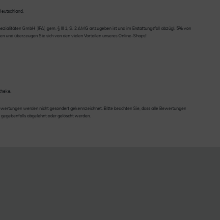
 Deutschland.
ialitäten GmbH (IFA) gem. § III 1, S. 2 AMG anzugeben ist und im Erstattungsfall abzügl. 5% von
en und überzeugen Sie sich von den vielen Vorteilen unseres Online-Shops!
theke.
wertungen werden nicht gesondert gekennzeichnet. Bitte beachten Sie, dass alle Bewertungen
 gegebenfalls abgelehnt oder gelöscht werden.