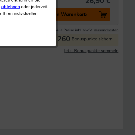
26,90 €
iteres entnehmen Sie
s
ablehnen
oder jederzeit
e Ihren individuellen
In den Warenkorb
Lieferzeit 1-3 Tage
Alle Preise inkl. MwSt.
Versandkosten
260
P
Bonuspunkte sichern
Jetzt Bonuspunkte sammeln