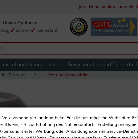
Jetzt Bonuspunkte sammeln &
e Online Apotheke
nstig
schnell
kompetent
ilmittel und Homöopathie
Tiergesundheit und Tierbedarf
s für Zuhause
Licht und Atmosphäre
Duftlampe Primave
r Volksversand Versandapotheke! Für die bestmögliche Webseiten-Er
-IDs ein, z.B. zur Erhöhung des Nutzerkomforts, Erstellung anonymer 
Duftlampe Primavera ta
ht-personalisierter Werbung, oder Anbindung externer Service-Dienstle