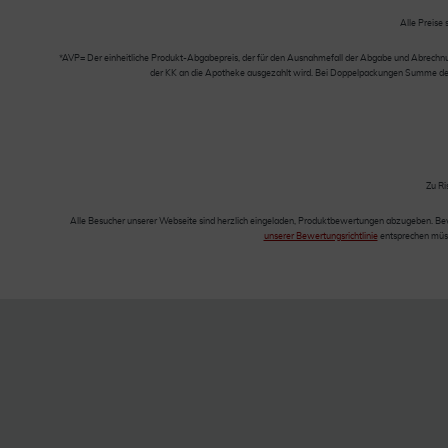
Alle Preise 
*AVP= Der einheitliche Produkt-Abgabepreis, der für den Ausnahmefall der Abgabe und Abrechnung
der KK an die Apotheke ausgezahlt wird. Bei Doppelpackungen Summe der Ei
Zu Ri
Alle Besucher unserer Webseite sind herzlich eingeladen, Produktbewertungen abzugeben. Be
unserer Bewertungsrichtlinie
entsprechen müss