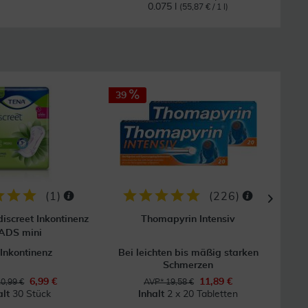
0.075 l
(55,87 € / 1 l)
39
21
GRAT
Vers
(
1
)
(
226
)
iscreet Inkontinenz
Thomapyrin Intensiv
ADS mini
 Inkontinenz
Bei leichten bis mäßig starken
Schmerzen
6,99 €
11,89 €
0,99 €
AVP* 19,58 €
alt
30 Stück
Inhalt
2 x 20 Tabletten