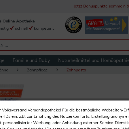
Jetzt Bonuspunkte sammeln &
e Online Apotheke
nstig
schnell
kompetent
ge
Familie und Baby
Naturheilmittel und Homöopathi
ähne
Zahnpflege
Zahnpasta
Elmex mentholfrei
r Volksversand Versandapotheke! Für die bestmögliche Webseiten-Er
-IDs ein, z.B. zur Erhöhung des Nutzerkomforts, Erstellung anonymer 
ht-personalisierter Werbung, oder Anbindung externer Service-Dienstle
Homöopathieverträglich