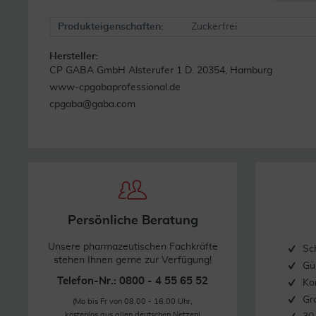
Produkteigenschaften:
Zuckerfrei
Hersteller:
CP GABA GmbH Alsterufer 1 D. 20354, Hamburg
www-cpgabaprofessional.de
cpgaba@gaba.com
Persönliche Beratung
Unsere pharmazeutischen Fachkräfte
Sc
stehen Ihnen gerne zur Verfügung!
Gü
Telefon-Nr.: 0800 - 4 55 65 52
Ko
Gr
(Mo bis Fr von 08.00 - 16.00 Uhr,
kostenlos aus allen deutschen Netzen)