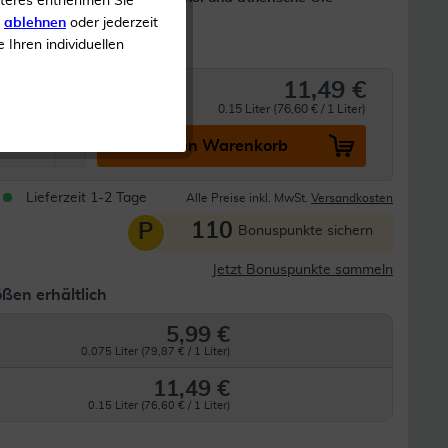
iteres entnehmen Sie
fluorid
s
ablehnen
oder jederzeit
e Ihren individuellen
11,49 €
a
0.15 Liter (76,60 € / 1 Liter)
In den Warenkorb
Lieferzeit 1-2 Tage
Alle Preise inkl. MwSt.
Versandkosten
110
P
Bonuspunkte sichern
Jetzt Bonuspunkte sammeln
ßen erhältlich
5,99 €
0.075 Liter (79,87 € / 1 Liter)
11,49 €
0.15 Liter (76,60 € / 1 Liter)