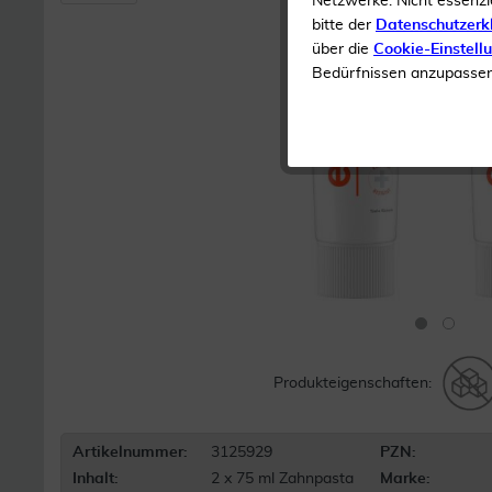
Netzwerke. Nicht essenzi
bitte der
Datenschutzerk
über die
Cookie-Einstell
Bedürfnissen anzupassen 
Produkteigenschaften:
Artikelnummer:
3125929
PZN:
Inhalt:
2 x 75 ml Zahnpasta
Marke: