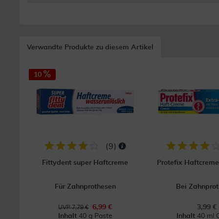
Verwandte Produkte zu diesem Artikel
10
(
9
)
Fittydent super Haftcreme
Protefix Haftcreme
Für Zahnprothesen
Bei Zahnpro
6,99 €
3,99 €
UVP 7,79 €
Inhalt
40 g Paste
Inhalt
40 ml 