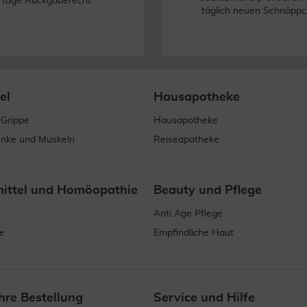
 Tage Rückgaberecht
täglich neuen Schnäppc
el
Hausapotheke
 Grippe
Hausapotheke
enke und Muskeln
Reiseapotheke
mittel und Homöopathie
Beauty und Pflege
Anti Age Pflege
e
Empfindliche Haut
hre Bestellung
Service und Hilfe