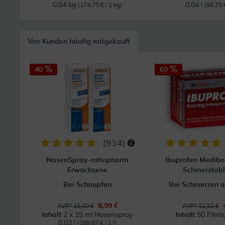
0.04 kg
0.04 l
(174,75 € / 1 kg)
(99,75 €
Von Kunden häufig mitgekauft
40
60
(
934
)
NasenSpray-ratiopharm
Ibuprofen Medib
Erwachsene
Schmerztabl
Bei Schnupfen
Bei Schmerzen u
8,99 €
AVP* 15,00 €
AVP* 12,52 €
Inhalt
2 x 15 ml Nasenspray
Inhalt
50 Filmt
0.03 l
(299,67 € / 1 l)