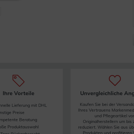
Ihre Vorteile
Unvergleichliche An
Kaufen Sie bei der Versand
hnelle Lieferung mit DHL
Ihres Vertrauens Markenme
nstige Preise
und Pflegeartikel vo
mpetente Beratung
Originalherstellern um bis
oße Produktauswahl
reduziert. Wählen Sie aus üb
Produkten und profitieren 