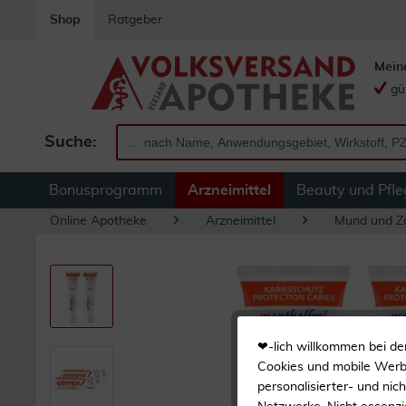
Shop
Ratgeber
Mein
gü
Suche:
Bonusprogramm
Arzneimittel
Beauty und Pfle
Online Apotheke
Arzneimittel
Mund und Z
❤-lich willkommen bei de
Cookies und mobile Werbe
personalisierter- und nic