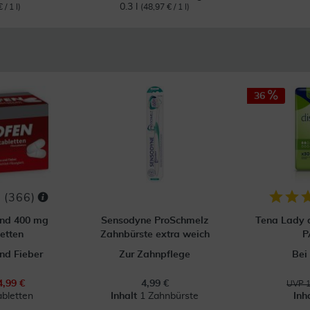
0.3 l
 / 1 l)
(48,97 € / 1 l)
36
(
366
)
ond 400 mg
Sensodyne ProSchmelz
Tena Lady d
etten
Zahnbürste extra weich
P
nd Fieber
Zur Zahnpflege
Bei
4,99 €
4,99 €
UVP 1
abletten
Inhalt
1 Zahnbürste
Inh