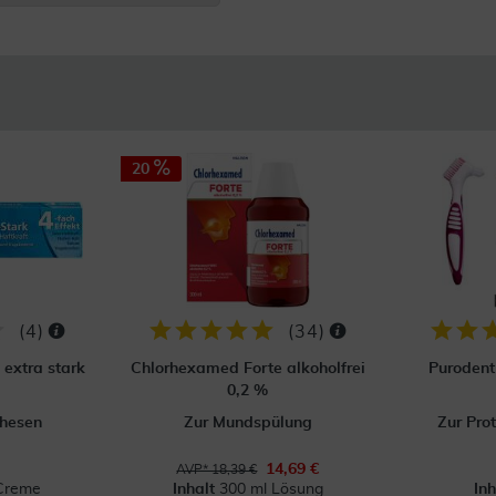
20
(
4
)
(
34
)
 extra stark
Chlorhexamed Forte alkoholfrei
Purodent
0,2 %
thesen
Zur Mundspülung
Zur Pro
14,69 €
AVP* 18,39 €
Creme
Inhalt
300 ml Lösung
In