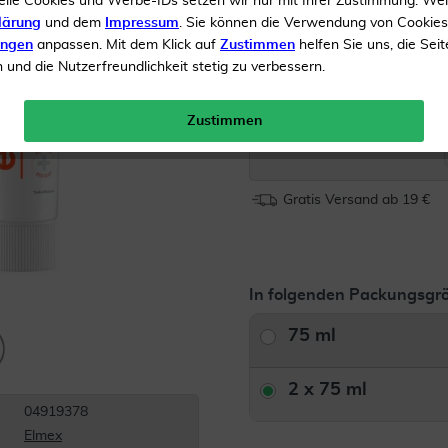
elle Cookies und Werbe-IDs setzen wir nur mit Ihrer Zustimmung. We
Mit hochwirksamem Amin
lärung
und dem
Impressum
. Sie können die Verwendung von Cookie
ungen
anpassen. Mit dem Klick auf
Zustimmen
helfen Sie uns, die Seit
gegen Karies
und die Nutzerfreundlichkeit stetig zu verbessern.
Inhalt
2 x 75 ml Zahnpast
Zustimmen
Menge:
Gratis Versand ab 19 €
In folgenden Packungsgrö
75 ml
2 x 75 ml
04919378
Elmex