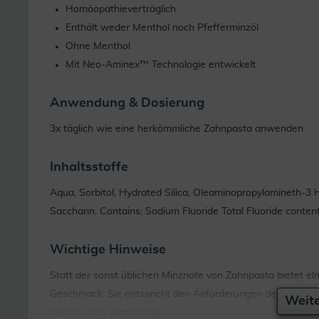
Homöopathieverträglich
Enthält weder Menthol noch Pfefferminzöl
Ohne Menthol
Mit Neo-Aminex™ Technologie entwickelt
Anwendung & Dosierung
3x täglich wie eine herkömmliche Zahnpasta anwenden
Inhaltsstoffe
Aqua, Sorbitol, Hydrated Silica, Oleaminopropylamineth-3 
Saccharin. Contains: Sodium Fluoride Total Fluoride conte
Wichtige Hinweise
Statt der sonst üblichen Minznote von Zahnpasta bietet elm
Geschmack. Sie entspricht den Anforderungen der klassisc
Weite
Allergie oder Abneigung.