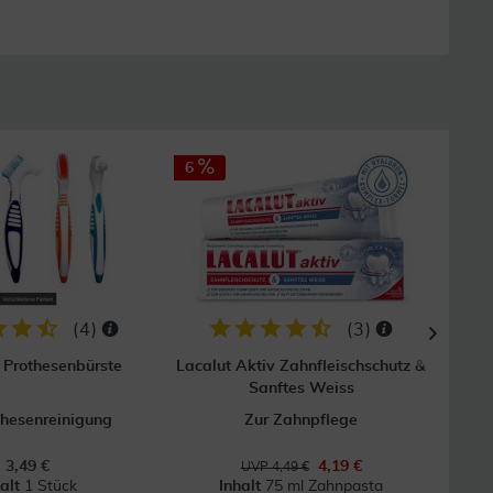
6
14
(
4
)
(
3
)
 Prothesenbürste
Lacalut Aktiv Zahnfleischschutz &
Gum 
Sanftes Weiss
thesenreinigung
Zur Zahnpflege
3,49 €
4,19 €
UVP 4,49 €
halt
1 Stück
Inhalt
75 ml Zahnpasta