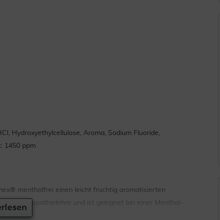
HCl, Hydroxyethylcellulose, Aroma, Sodium Fluoride,
nt: 1450 ppm
ex® mentholfrei einen leicht fruchtig aromatisierten
hen Homöopathielehre und ist geeignet bei einer Menthol-
rlesen