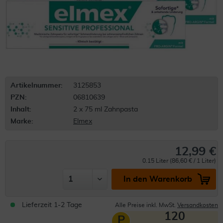
Artikelnummer:
3125853
PZN:
06810639
Inhalt:
2 x 75 ml Zahnpasta
Marke:
Elmex
12,99 €
0.15 Liter (86,60 € / 1 Liter)
In den Warenkorb
Lieferzeit 1-2 Tage
Alle Preise inkl. MwSt.
Versandkosten
120
P