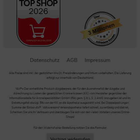
Datenschutz
AGB
Impressum
Alle Preise sind inkl. der gestzlichen MwSt. Preisänderungen und Irrtum vorbehalten. Die Lieferung
erfolgt nur innerhalb von Deutschland.
*AVP= Der einheitliche Produkt-Abgabepreis, der für den Ausnahmefall der Abgabe und
Abrechnung zu Lasten der gesetzlichen Krankenkassen (KK) vom Hersteller gegenüber der
Informationsstelle für Arzneispezialitäten GmbH (IFA) gem. § III 1, S. 2 AMG anzugeben ist und im
Erstattungsfall abzügl. 5% von der KK an die Apotheke ausgezahlt wird. Bei Doppelpackungen
Summe der Einzel-AVP. Volksversand Versandapotheke liefert schnell, zuverlässig und diskret.
Schenken Sie uns Ihr Vertrauen und überzeugen Sie sich von den vielen Vorteilen unseres Online-
Shops!
Für den Widerruf einer Bestellung nutzen Sie das Formular:
Vertrag widerrufen