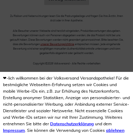
Zu Risiken und Nebenwirkungen lesen Sie die Packungsbeilage und fragen Sie Ihre Ärztin, Ihren
Arzt oder in Ihrer Apotheke.
Alle Besucher unserer Webseite sind herzlich eingeladen, Produktbewertungen abzugeben.
Bewertungen können auch von Personen abgegeben werden, die das Produkt nicht bei uns
gekauft haben. Diese Bewertungen werden nicht gesondert gekennzeichnet. Bitte beachten Sie,
dass alle Bewertungen
unserer Bewertungsrichtlinie
entsprechen müssen. Jede eingehende
Bewertung wird einer sorgfältigen manuellen Authentizitätskontrolle unterzogen und kann
gegebenfalls abgelehnt oder gelöscht werden.
Copyright ©2026 Volksversand - Alle Rechte vorbehalten
❤-lich willkommen bei der Volksversand Versandapotheke! Für die
bestmögliche Webseiten-Erfahrung setzen wir Cookies und
mobile Werbe-IDs ein, z.B. zur Erhöhung des Nutzerkomforts,
Erstellung anonymer Statistiken, Anzeige von personalisierter- und
nicht-personalisierter Werbung, oder Anbindung externer Service-
Dienstleister und sozialer Netzwerke. Nicht essenzielle Cookies
und Werbe-IDs setzen wir nur mit Ihrer Zustimmung. Weiteres
entnehmen Sie bitte der
Datenschutzerklärung
und dem
Impressum
. Sie können die Verwendung von Cookies
ablehnen