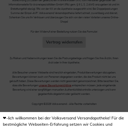
Abrechnung zu Lasten der gesetzlichen Krankenkassen (KK) vom Hersteller gegenüber der
Informationsstelle für Arzneispezialitäten GmbH (IFA) gem. § III 1, S. 2 AMG anzugeben ist und im
Erstattungsfall abzügl. 5% von der KK an die Apotheke ausgezahlt wird. Bei Doppelpackungen
Summe der Einzel-AVP. Volksversand Versandapotheke liefert schnell, zuverlässig und diskret.
Schenken Sie uns Ihr Vertrauen und überzeugen Sie sich von den vielen Vorteilen unseres Online-
Shops!
Für den Widerruf einer Bestellung nutzen Sie das Formular:
Vertrag widerrufen
Zu Risiken und Nebenwirkungen lesen Sie die Packungsbeilage und fragen Sie Ihre Ärztin, Ihren
Arzt oder in Ihrer Apotheke.
Alle Besucher unserer Webseite sind herzlich eingeladen, Produktbewertungen abzugeben.
Bewertungen können auch von Personen abgegeben werden, die das Produkt nicht bei uns
gekauft haben. Diese Bewertungen werden nicht gesondert gekennzeichnet. Bitte beachten Sie,
dass alle Bewertungen
unserer Bewertungsrichtlinie
entsprechen müssen. Jede eingehende
Bewertung wird einer sorgfältigen manuellen Authentizitätskontrolle unterzogen und kann
gegebenfalls abgelehnt oder gelöscht werden.
Copyright ©2026 Volksversand - Alle Rechte vorbehalten
❤-lich willkommen bei der Volksversand Versandapotheke! Für die
bestmögliche Webseiten-Erfahrung setzen wir Cookies und