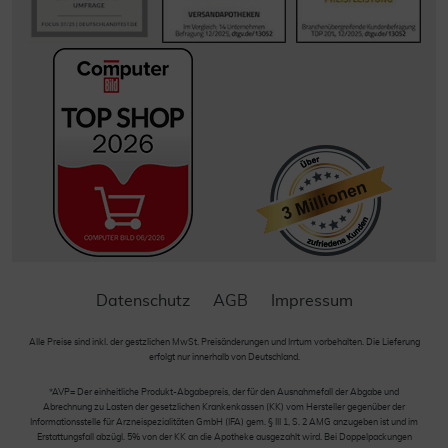
Datenschutz
AGB
Impressum
Alle Preise sind inkl. der gestzlichen MwSt. Preisänderungen und Irrtum vorbehalten. Die Lieferung
erfolgt nur innerhalb von Deutschland.
*AVP= Der einheitliche Produkt-Abgabepreis, der für den Ausnahmefall der Abgabe und
Abrechnung zu Lasten der gesetzlichen Krankenkassen (KK) vom Hersteller gegenüber der
Informationsstelle für Arzneispezialitäten GmbH (IFA) gem. § III 1, S. 2 AMG anzugeben ist und im
Erstattungsfall abzügl. 5% von der KK an die Apotheke ausgezahlt wird. Bei Doppelpackungen