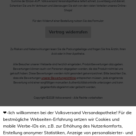
Summe der Einzel-AVP. Volksversand Versandapotheke liefert schnell, zuverlässig und diskret.
Schenken Sie uns Ihr Vertrauen und überzeugen Sie sich von den vielen Vorteilen unseres Online-
Shops!
Für den Widerruf einer Bestellung nutzen Sie das Formular:
Vertrag widerrufen
Zu Risiken und Nebenwirkungen lesen Sie die Packungsbeilage und fragen Sie Ihre Ärztin, Ihren
Arzt oder in Ihrer Apotheke.
Alle Besucher unserer Webseite sind herzlich eingeladen, Produktbewertungen abzugeben.
Bewertungen können auch von Personen abgegeben werden, die das Produkt nicht bei uns
gekauft haben. Diese Bewertungen werden nicht gesondert gekennzeichnet. Bitte beachten Sie,
dass alle Bewertungen
unserer Bewertungsrichtlinie
entsprechen müssen. Jede eingehende
Bewertung wird einer sorgfältigen manuellen Authentizitätskontrolle unterzogen und kann
gegebenfalls abgelehnt oder gelöscht werden.
Copyright ©2026 Volksversand - Alle Rechte vorbehalten
❤-lich willkommen bei der Volksversand Versandapotheke! Für die
bestmögliche Webseiten-Erfahrung setzen wir Cookies und
mobile Werbe-IDs ein, z.B. zur Erhöhung des Nutzerkomforts,
Erstellung anonymer Statistiken, Anzeige von personalisierter- und