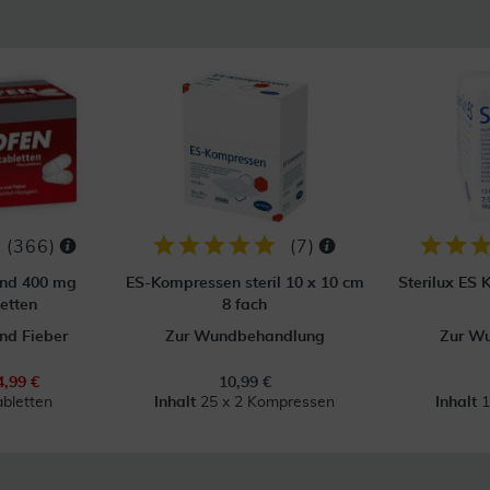
(
366
)
(
7
)
ond 400 mg
ES-Kompressen steril 10 x 10 cm
Sterilux ES 
etten
8 fach
nd Fieber
Zur Wundbehandlung
Zur W
4,99 €
10,99 €
abletten
Inhalt
25 x 2 Kompressen
Inhalt
1