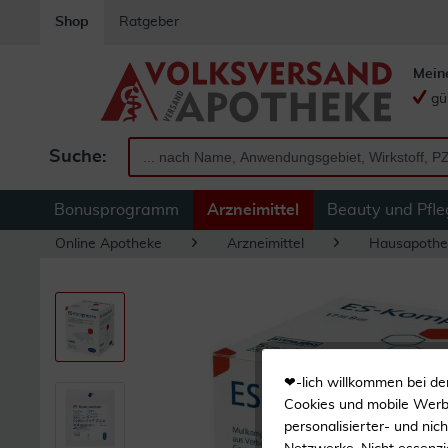
Shop
Ratgeber
Mein
gü
Suche:
Bonusprogramm
Arzneimittel
Beauty und Pfle
Online Apotheke
Arzneimittel
Hausapothe
❤-lich willkommen bei de
Cookies und mobile Werbe
personalisierter- und nic