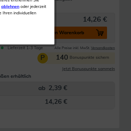
iteres entnehmen Sie
Steril
s
ablehnen
oder jederzeit
e Ihren individuellen
14,26 €
In den Warenkorb
Lieferzeit 1-3 Tage
Alle Preise inkl. MwSt.
Versandkosten
140
P
Bonuspunkte sichern
Jetzt Bonuspunkte sammeln
ßen erhältlich
2,39 €
ab
14,26 €