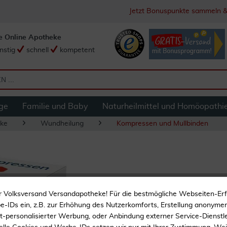
Jetzt Bonuspunkte sammeln &
e Online Apotheke
nstig
schnell
kompetent
ge
Familie und Baby
Naturheilmittel und Homöopathi
ke
Wundheilung
Kompressen und Mullbinden
Es-Kompressen Ste
r Volksversand Versandapotheke! Für die bestmögliche Webseiten-Er
-IDs ein, z.B. zur Erhöhung des Nutzerkomforts, Erstellung anonymer 
ht-personalisierter Werbung, oder Anbindung externer Service-Dienstle
Zur Wundversorgung