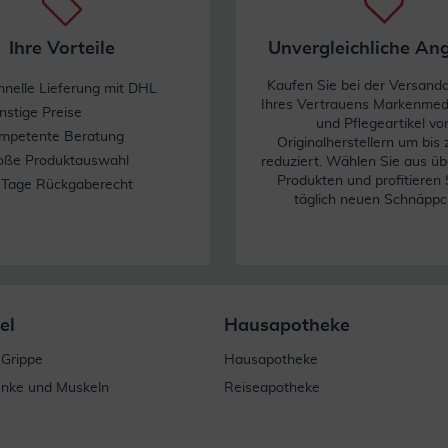
Ihre Vorteile
Unvergleichliche An
Kaufen Sie bei der Versand
hnelle Lieferung mit DHL
Ihres Vertrauens Markenme
nstige Preise
und Pflegeartikel vo
mpetente Beratung
Originalherstellern um bis
oße Produktauswahl
reduziert. Wählen Sie aus üb
Produkten und profitieren 
 Tage Rückgaberecht
täglich neuen Schnäppc
el
Hausapotheke
 Grippe
Hausapotheke
enke und Muskeln
Reiseapotheke