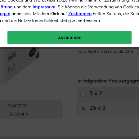
elle Cookies und Werbe-IDs setzen wir nur mit Ihrer Zustimmung. We
Luftdurchlässig
lärung
und dem
Impressum
. Sie können die Verwendung von Cookie
ungen
anpassen. Mit dem Klick auf
Zustimmen
helfen Sie uns, die Seit
und die Nutzerfreundlichkeit stetig zu verbessern.
Inhalt
25 x 2 Kompressen
Menge:
Zustimmen
Gratis Versand ab 19 €
In folgenden Packungsgrö
5 x 2
01407057
25 x 2
Hartmann