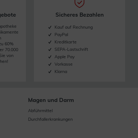
gebote
Sicheres Bezahlen
apotheke
Kauf auf Rechnung
dikamente
PayPal
n
Kreditkarte
 zu 60%
SEPA-Lastschrift
er 70.000
Sie von
Apple Pay
hen!
Vorkasse
Klarna
Magen und Darm
Abführmittel
Durchfallerkrankungen