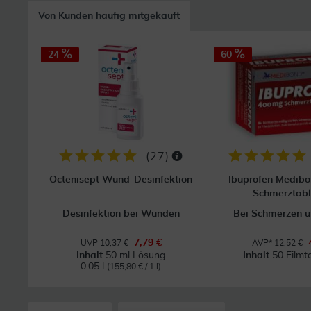
Von Kunden häufig mitgekauft
24
60
(
27
)
Octenisept Wund-Desinfektion
Ibuprofen Medib
Schmerztabl
Desinfektion bei Wunden
Bei Schmerzen u
7,79 €
UVP 10,37 €
AVP* 12,52 €
Inhalt
50 ml Lösung
Inhalt
50 Filmt
0.05 l
(155,80 € / 1 l)