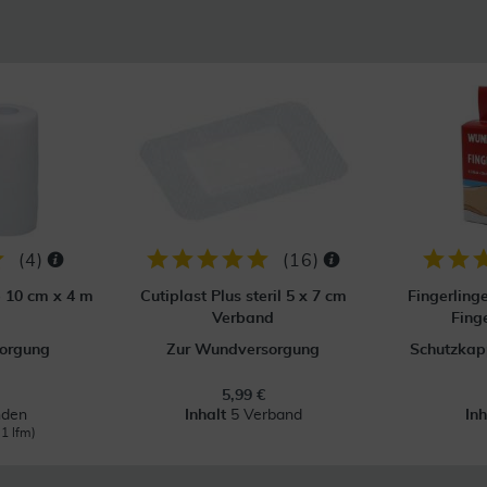
(
4
)
(
16
)
p 10 cm x 4 m
Cutiplast Plus steril 5 x 7 cm
Fingerling
Verband
Fing
orgung
Zur Wundversorgung
Schutzkapp
5,99 €
nden
Inhalt
5 Verband
In
 1 lfm)