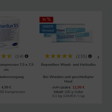
35
40
GRATIS
Versand
(
14
)
(
235
)
Kompressen 7,5 x 7,5
Bepanthen Wund- und Heilsalbe
cm
undversorgung
Bei Wunden und geschädigter
Haut
4,99 €
12,99 €
AVP* 19,99 €
00 Kompressen
Inhalt
100 g Salbe
In
0.1 kg
(129,90 € / 1 kg)