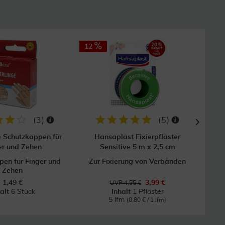
12
(
3
)
(
5
)
e Schutzkappen für
Hansaplast Fixierpflaster
Mull
er und Zehen
Sensitive 5 m x 2,5 cm
en für Finger und
Zur Fixierung von Verbänden
Zehen
1,49 €
3,99 €
UVP 4,55 €
halt
6 Stück
Inhalt
1 Pflaster
5 lfm
(0,80 € / 1 lfm)