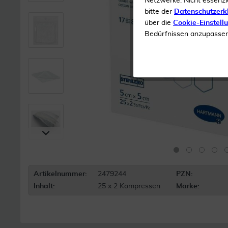
Netzwerke. Nicht essenzi
bitte der
Datenschutzerk
über die
Cookie-Einstell
Bedürfnissen anzupassen 
Artikelnummer:
2479244
PZN:
Inhalt:
25 x 2 Kompressen
Marke: