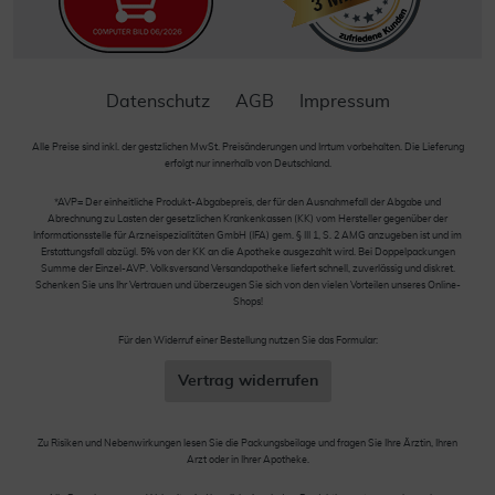
Datenschutz
AGB
Impressum
Alle Preise sind inkl. der gestzlichen MwSt. Preisänderungen und Irrtum vorbehalten. Die Lieferung
erfolgt nur innerhalb von Deutschland.
*AVP= Der einheitliche Produkt-Abgabepreis, der für den Ausnahmefall der Abgabe und
Abrechnung zu Lasten der gesetzlichen Krankenkassen (KK) vom Hersteller gegenüber der
Informationsstelle für Arzneispezialitäten GmbH (IFA) gem. § III 1, S. 2 AMG anzugeben ist und im
Erstattungsfall abzügl. 5% von der KK an die Apotheke ausgezahlt wird. Bei Doppelpackungen
Summe der Einzel-AVP. Volksversand Versandapotheke liefert schnell, zuverlässig und diskret.
Schenken Sie uns Ihr Vertrauen und überzeugen Sie sich von den vielen Vorteilen unseres Online-
Shops!
Für den Widerruf einer Bestellung nutzen Sie das Formular:
Vertrag widerrufen
Zu Risiken und Nebenwirkungen lesen Sie die Packungsbeilage und fragen Sie Ihre Ärztin, Ihren
Arzt oder in Ihrer Apotheke.