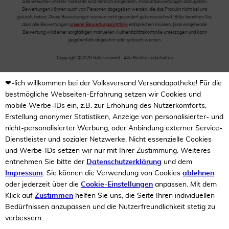
Alle Besucher unserer Webseite sind herzlich eingeladen, Produktbewertungen abzugeben.
Bewertungen können auch von Personen abgegeben werden, die das Produkt nicht bei uns
gekauft haben. Diese Bewertungen werden nicht gesondert gekennzeichnet. Bitte beachten Sie,
dass alle Bewertungen
unserer Bewertungsrichtlinie
entsprechen müssen. Jede eingehende
Bewertung wird einer sorgfältigen manuellen Authentizitätskontrolle unterzogen und kann
gegebenfalls abgelehnt oder gelöscht werden.
Copyright ©2026 Volksversand - Alle Rechte vorbehalten
❤-lich willkommen bei der Volksversand Versandapotheke! Für die
bestmögliche Webseiten-Erfahrung setzen wir Cookies und
mobile Werbe-IDs ein, z.B. zur Erhöhung des Nutzerkomforts,
Erstellung anonymer Statistiken, Anzeige von personalisierter- und
nicht-personalisierter Werbung, oder Anbindung externer Service-
Dienstleister und sozialer Netzwerke. Nicht essenzielle Cookies
und Werbe-IDs setzen wir nur mit Ihrer Zustimmung. Weiteres
entnehmen Sie bitte der
Datenschutzerklärung
und dem
Impressum
. Sie können die Verwendung von Cookies
ablehnen
oder jederzeit über die
Cookie-Einstellungen
anpassen. Mit dem
Klick auf
Zustimmen
helfen Sie uns, die Seite Ihren individuellen
Bedürfnissen anzupassen und die Nutzerfreundlichkeit stetig zu
verbessern.