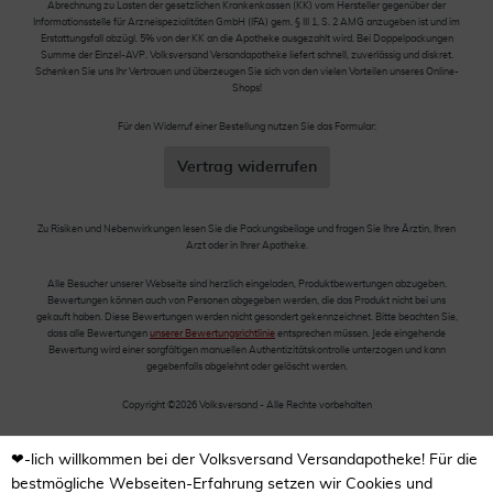
Abrechnung zu Lasten der gesetzlichen Krankenkassen (KK) vom Hersteller gegenüber der
Informationsstelle für Arzneispezialitäten GmbH (IFA) gem. § III 1, S. 2 AMG anzugeben ist und im
Erstattungsfall abzügl. 5% von der KK an die Apotheke ausgezahlt wird. Bei Doppelpackungen
Summe der Einzel-AVP. Volksversand Versandapotheke liefert schnell, zuverlässig und diskret.
Schenken Sie uns Ihr Vertrauen und überzeugen Sie sich von den vielen Vorteilen unseres Online-
Shops!
Für den Widerruf einer Bestellung nutzen Sie das Formular:
Vertrag widerrufen
Zu Risiken und Nebenwirkungen lesen Sie die Packungsbeilage und fragen Sie Ihre Ärztin, Ihren
Arzt oder in Ihrer Apotheke.
Alle Besucher unserer Webseite sind herzlich eingeladen, Produktbewertungen abzugeben.
Bewertungen können auch von Personen abgegeben werden, die das Produkt nicht bei uns
gekauft haben. Diese Bewertungen werden nicht gesondert gekennzeichnet. Bitte beachten Sie,
dass alle Bewertungen
unserer Bewertungsrichtlinie
entsprechen müssen. Jede eingehende
Bewertung wird einer sorgfältigen manuellen Authentizitätskontrolle unterzogen und kann
gegebenfalls abgelehnt oder gelöscht werden.
Copyright ©2026 Volksversand - Alle Rechte vorbehalten
❤-lich willkommen bei der Volksversand Versandapotheke! Für die
bestmögliche Webseiten-Erfahrung setzen wir Cookies und