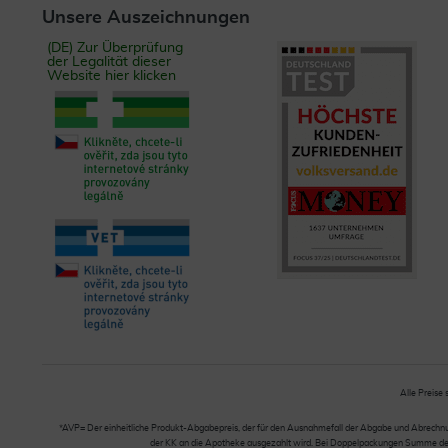
Unsere Auszeichnungen
(DE) Zur Überprüfung
der Legalität dieser
Website hier klicken
Alle Preise 
*AVP= Der einheitliche Produkt-Abgabepreis, der für den Ausnahmefall der Abgabe und Abrechnung
der KK an die Apotheke ausgezahlt wird. Bei Doppelpackungen Summe der Ei