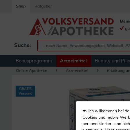
Shop
Ratgeber
Mein
gü
Suche:
Bonusprogramm
Arzneimittel
Beauty und Pfle
Online Apotheke
Arzneimittel
Erkältung u
GRATIS
Versand
❤-lich willkommen bei de
Cookies und mobile Werbe
personalisierter- und nic