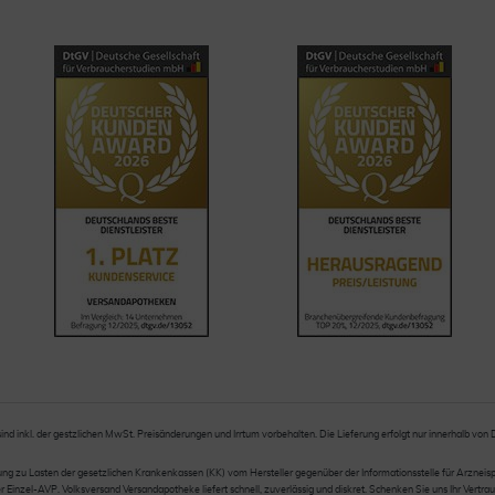
sind inkl. der gestzlichen MwSt. Preisänderungen und Irrtum vorbehalten. Die Lieferung erfolgt nur innerhalb von
 zu Lasten der gesetzlichen Krankenkassen (KK) vom Hersteller gegenüber der Informationsstelle für Arzneispez
nzel-AVP. Volksversand Versandapotheke liefert schnell, zuverlässig und diskret. Schenken Sie uns Ihr Vertrau