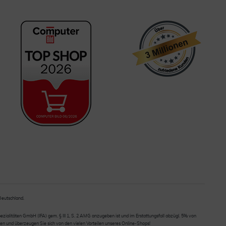
 Deutschland.
ialitäten GmbH (IFA) gem. § III 1, S. 2 AMG anzugeben ist und im Erstattungsfall abzügl. 5% von
en und überzeugen Sie sich von den vielen Vorteilen unseres Online-Shops!