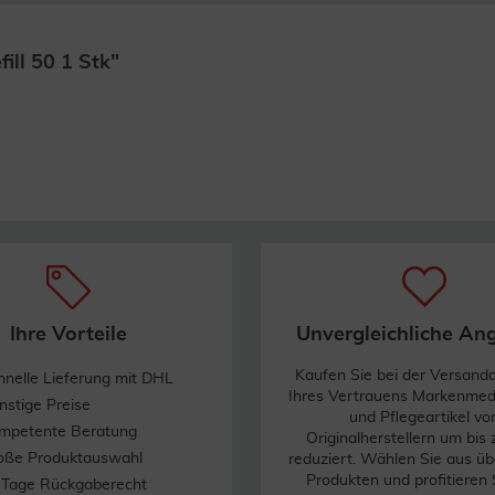
ll 50 1 Stk"
Weiterlesen
Ihre Vorteile
Unvergleichliche An
Kaufen Sie bei der Versand
hnelle Lieferung mit DHL
Ihres Vertrauens Markenme
nstige Preise
und Pflegeartikel vo
mpetente Beratung
Originalherstellern um bis
oße Produktauswahl
reduziert. Wählen Sie aus üb
Produkten und profitieren 
 Tage Rückgaberecht