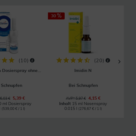
30
30
(
10
)
(
20
)
% Dosierspray ohne...
Imidin N
Sn
 Schnupfen
Bei Schnupfen
Wirk
5,39 €
4,15 €
6,03 €
AVP* 5,97 €
0 ml Dosierspray
Inhalt
15 ml Nasenspray
l
0.015 l
(539,00 € / 1 l)
(276,67 € / 1 l)