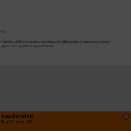
theke.
wertungen werden nicht gesondert gekennzeichnet. Bitte beachten Sie, dass alle Bewertungen
 gegebenfalls abgelehnt oder gelöscht werden.
ür Neukunden
ellwert von 49€