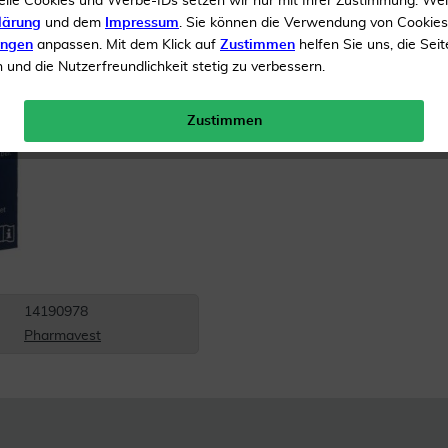
elle Cookies und Werbe-IDs setzen wir nur mit Ihrer Zustimmung. We
Inhalt
1 Stück
lärung
und dem
Impressum
. Sie können die Verwendung von Cookie
Versandkostenfrei
ungen
anpassen. Mit dem Klick auf
Zustimmen
helfen Sie uns, die Seit
und die Nutzerfreundlichkeit stetig zu verbessern.
Zustimmen
14190978
Pharmavest