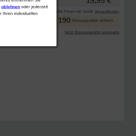
19,95 €
iteres entnehmen Sie
s
ablehnen
oder jederzeit
Derzeit nicht lieferbar
Alle Preise inkl. MwSt.
Versandkosten
e Ihren individuellen
190
P
Bonuspunkte sichern
Jetzt Bonuspunkte sammeln