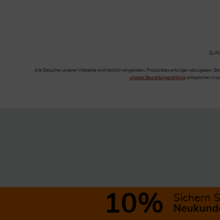
Zu Ri
Alle Besucher unserer Webseite sind herzlich eingeladen, Produktbewertungen abzugeben. Be
unserer Bewertungsrichtlinie
entsprechen müss
10%
Sichern S
Neukunde