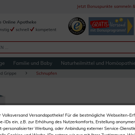
Jetzt Bonuspunkte sammeln &
e Online Apotheke
nstig
schnell
kompetent
ge
Familie und Baby
Naturheilmittel und Homöopathi
nd Grippe
Schnupfen
Flo Nasendusche Re
r Volksversand Versandapotheke! Für die bestmögliche Webseiten-Er
-IDs ein, z.B. zur Erhöhung des Nutzerkomforts, Erstellung anonymer 
Bei Schnupfen
ht-personalisierter Werbung, oder Anbindung externer Service-Dienstle