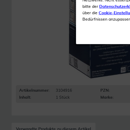
Netzwerke. Nicht essenzi
bitte der
Datenschutzerk
über die
Cookie-Einstell
Bedürfnissen anzupassen 
Artikelnummer:
3104916
PZN:
Inhalt:
1 Stück
Marke:
Verwandte Produkte zu diesem Artikel