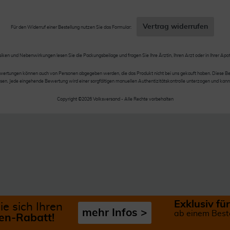
Vertrag widerrufen
Für den Widerruf einer Bestellung nutzen Sie das Formular:
siken und Nebenwirkungen lesen Sie die Packungsbeilage und fragen Sie Ihre Ärztin, Ihren Arzt oder in Ihrer Apo
wertungen können auch von Personen abgegeben werden, die das Produkt nicht bei uns gekauft haben. Diese Be
en. Jede eingehende Bewertung wird einer sorgfältigen manuellen Authentizitätskontrolle unterzogen und kann
Copyright ©2026 Volksversand - Alle Rechte vorbehalten
Exklusiv f
ie sich Ihren
mehr Infos >
ab einem Best
n-Rabatt!