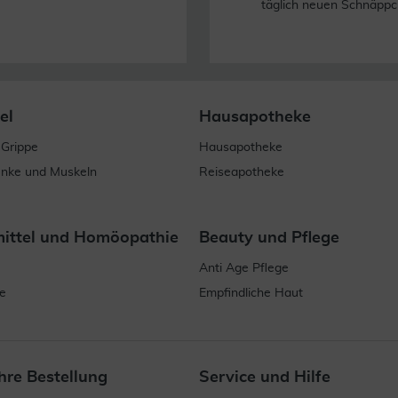
täglich neuen Schnäppc
el
Hausapotheke
 Grippe
Hausapotheke
enke und Muskeln
Reiseapotheke
mittel und Homöopathie
Beauty und Pflege
Anti Age Pflege
e
Empfindliche Haut
hre Bestellung
Service und Hilfe