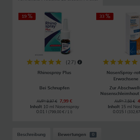
19
33
(
27
)
Rhinospray Plus
NasenSpray-ra
Erwachsene 
Bei Schnupfen
Zur Abschwell
Nasenschleimhaut b
7,99 €
4
AVP* 9,97 €
AVP* 7,50 €
Inhalt
10 ml Nasenspray
Inhalt
15 ml Na
0.01 l
0.015 l
(799,00 € / 1 l)
(332,67 
Beschreibung
Bewertungen
0