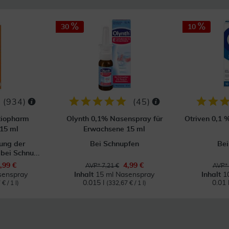
30
10
(
934
)
(
45
)
tiopharm
Olynth 0,1% Nasenspray für
Otriven 0,1 
15 ml
Erwachsene 15 ml
ung der
Bei Schnupfen
Bei
ei Schnu...
,99 €
4,99 €
AVP* 7,21 €
AVP* 
senspray
Inhalt
15 ml Nasenspray
Inhalt
1
0.015 l
0.01 
€ / 1 l)
(332,67 € / 1 l)