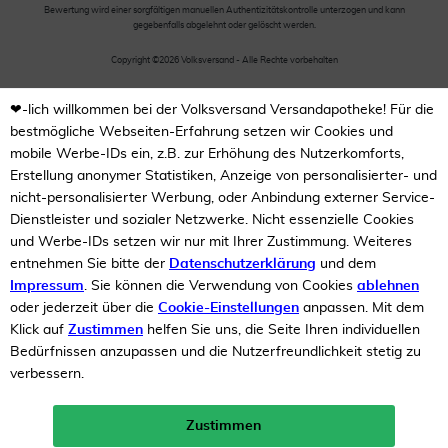
Bewertung wird einer sorgfältigen manuellen Authentizitätskontrolle unterzogen und kann
gegebenfalls abgelehnt oder gelöscht werden.
Copyright ©2026 Volksversand - Alle Rechte vorbehalten
❤-lich willkommen bei der Volksversand Versandapotheke! Für die
bestmögliche Webseiten-Erfahrung setzen wir Cookies und
mobile Werbe-IDs ein, z.B. zur Erhöhung des Nutzerkomforts,
Erstellung anonymer Statistiken, Anzeige von personalisierter- und
nicht-personalisierter Werbung, oder Anbindung externer Service-
Dienstleister und sozialer Netzwerke. Nicht essenzielle Cookies
und Werbe-IDs setzen wir nur mit Ihrer Zustimmung. Weiteres
entnehmen Sie bitte der
Datenschutzerklärung
und dem
Impressum
. Sie können die Verwendung von Cookies
ablehnen
oder jederzeit über die
Cookie-Einstellungen
anpassen. Mit dem
Klick auf
Zustimmen
helfen Sie uns, die Seite Ihren individuellen
Bedürfnissen anzupassen und die Nutzerfreundlichkeit stetig zu
verbessern.
Zustimmen
Neukunden-Rabatt ab 49€!
10%