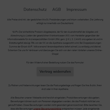
Datenschutz
AGB
Impressum
Alle Preise sind inkl. der gestzlichen MwSt. Preisänderungen und Irrtum vorbehalten. Die Lieferung
erfolgt nur innerhalb von Deutschland.
*AVP= Der einheitliche Produkt-Abgabepreis, der für den Ausnahmefall der Abgabe und
Abrechnung zu Lasten der gesetzlichen Krankenkassen (KK) vom Hersteller gegenüber der
Informationsstelle für Arzneispezialitäten GmbH (IFA) gem. § III 1, S. 2 AMG anzugeben ist und im
Erstattungsfall abzügl. 5% von der KK an die Apotheke ausgezahlt wird. Bei Doppelpackungen
Summe der Einzel-AVP. Volksversand Versandapotheke liefert schnell, zuverlässig und diskret.
Schenken Sie uns Ihr Vertrauen und überzeugen Sie sich von den vielen Vorteilen unseres Online-
Shops!
Für den Widerruf einer Bestellung nutzen Sie das Formular:
Vertrag widerrufen
Zu Risiken und Nebenwirkungen lesen Sie die Packungsbeilage und fragen Sie Ihre Ärztin, Ihren
Arzt oder in Ihrer Apotheke.
Alle Besucher unserer Webseite sind herzlich eingeladen, Produktbewertungen abzugeben.
Bewertungen können auch von Personen abgegeben werden, die das Produkt nicht bei uns
gekauft haben. Diese Bewertungen werden nicht gesondert gekennzeichnet. Bitte beachten Sie,
dass alle Bewertungen
unserer Bewertungsrichtlinie
entsprechen müssen. Jede eingehende