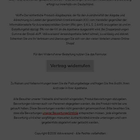
erfolgt nur innerhalb von Deutschland.
*AVP= Der einheitliche Produkt-Abgabepreis, der für den Ausnahmefall der Abgabe und
Abrechnung zu Lasten der gesetzlichen Krankenkassen (KK) vom Hersteller gegenüber der
Informationsstelle für Arzneispezialitäten GmbH (IFA) gem. § III 1, S. 2 AMG anzugeben ist und im
Erstattungsfall abzügl. 5% von der KK an die Apotheke ausgezahlt wird. Bei Doppelpackungen
Summe der Einzel-AVP. Volksversand Versandapotheke liefert schnell, zuverlässig und diskret.
Schenken Sie uns Ihr Vertrauen und überzeugen Sie sich von den vielen Vorteilen unseres Online-
Shops!
Für den Widerruf einer Bestellung nutzen Sie das Formular:
Vertrag widerrufen
Zu Risiken und Nebenwirkungen lesen Sie die Packungsbeilage und fragen Sie Ihre Ärztin, Ihren
Arzt oder in Ihrer Apotheke.
Alle Besucher unserer Webseite sind herzlich eingeladen, Produktbewertungen abzugeben.
Bewertungen können auch von Personen abgegeben werden, die das Produkt nicht bei uns
gekauft haben. Diese Bewertungen werden nicht gesondert gekennzeichnet. Bitte beachten Sie,
dass alle Bewertungen
unserer Bewertungsrichtlinie
entsprechen müssen. Jede eingehende
Bewertung wird einer sorgfältigen manuellen Authentizitätskontrolle unterzogen und kann
gegebenfalls abgelehnt oder gelöscht werden.
Copyright ©2026 Volksversand - Alle Rechte vorbehalten