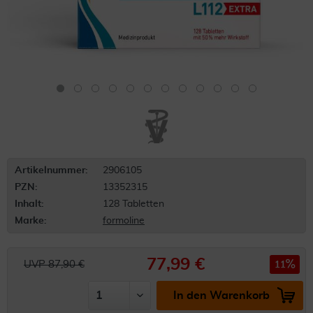
Artikelnummer:
2906105
PZN:
13352315
Inhalt:
128 Tabletten
Marke:
formoline
77,99 €
UVP 87,90 €
11
In den Warenkorb