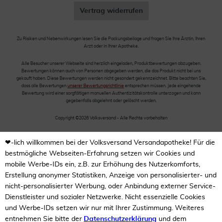
Vertrag widerrufen
Zu Risiken und Nebenwirkungen lesen Sie die Packungsbeilage und fragen Sie Ihre Ärztin, Ihren
Arzt oder in Ihrer Apotheke.
Alle Besucher unserer Webseite sind herzlich eingeladen, Produktbewertungen abzugeben.
Bewertungen können auch von Personen abgegeben werden, die das Produkt nicht bei uns
gekauft haben. Diese Bewertungen werden nicht gesondert gekennzeichnet. Bitte beachten Sie,
dass alle Bewertungen
unserer Bewertungsrichtlinie
entsprechen müssen. Jede eingehende
Bewertung wird einer sorgfältigen manuellen Authentizitätskontrolle unterzogen und kann
gegebenfalls abgelehnt oder gelöscht werden.
Copyright ©2026 Volksversand - Alle Rechte vorbehalten
❤-lich willkommen bei der Volksversand Versandapotheke! Für die
bestmögliche Webseiten-Erfahrung setzen wir Cookies und
mobile Werbe-IDs ein, z.B. zur Erhöhung des Nutzerkomforts,
Erstellung anonymer Statistiken, Anzeige von personalisierter- und
nicht-personalisierter Werbung, oder Anbindung externer Service-
Dienstleister und sozialer Netzwerke. Nicht essenzielle Cookies
und Werbe-IDs setzen wir nur mit Ihrer Zustimmung. Weiteres
entnehmen Sie bitte der
Datenschutzerklärung
und dem