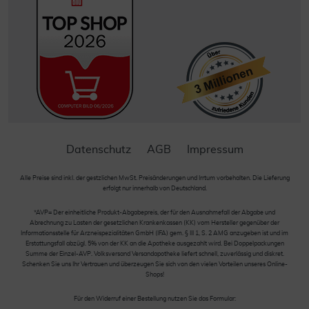
Datenschutz
AGB
Impressum
Alle Preise sind inkl. der gestzlichen MwSt. Preisänderungen und Irrtum vorbehalten. Die Lieferung
erfolgt nur innerhalb von Deutschland.
*AVP= Der einheitliche Produkt-Abgabepreis, der für den Ausnahmefall der Abgabe und
Abrechnung zu Lasten der gesetzlichen Krankenkassen (KK) vom Hersteller gegenüber der
Informationsstelle für Arzneispezialitäten GmbH (IFA) gem. § III 1, S. 2 AMG anzugeben ist und im
Erstattungsfall abzügl. 5% von der KK an die Apotheke ausgezahlt wird. Bei Doppelpackungen
Summe der Einzel-AVP. Volksversand Versandapotheke liefert schnell, zuverlässig und diskret.
Schenken Sie uns Ihr Vertrauen und überzeugen Sie sich von den vielen Vorteilen unseres Online-
Shops!
Für den Widerruf einer Bestellung nutzen Sie das Formular: