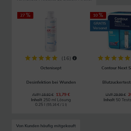
27
10
GRATIS
Versand
(
16
)
Octenisept
Contour Next 
Desinfektion bei Wunden
Blutzuckertest
13,79 €
2
AVP* 18,92 €
UVP 29,99 €
Inhalt
250 ml Lösung
Inhalt
50 Tests
0.25 l
(55,16 € / 1 l)
Von Kunden häufig mitgekauft