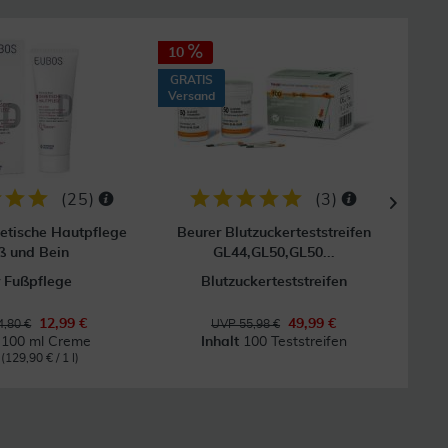
10
GRAT
Vers
GRATIS
Versand
(
25
)
(
3
)
etische Hautpflege
Beurer Blutzuckerteststreifen
Acc
ß und Bein
GL44,GL50,GL50...
 Fußpflege
Blutzuckerteststreifen
12,99 €
49,99 €
,80 €
UVP 55,98 €
t
100 ml Creme
Inhalt
100 Teststreifen
l
(129,90 € / 1 l)