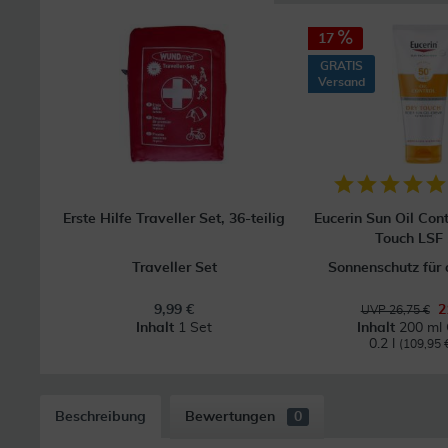
17
GRATIS
Versand
Erste Hilfe Traveller Set, 36-teilig
Eucerin Sun Oil Con
Touch LSF
Traveller Set
Sonnenschutz für 
9,99 €
2
UVP 26,75 €
Inhalt
1 Set
Inhalt
200 ml
0.2 l
(109,95 € 
Beschreibung
Bewertungen
0