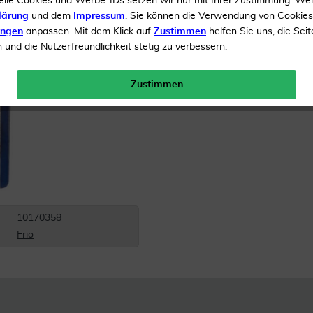
elle Cookies und Werbe-IDs setzen wir nur mit Ihrer Zustimmung. We
lärung
und dem
Impressum
. Sie können die Verwendung von Cookie
Inhalt
2 Stück
ungen
anpassen. Mit dem Klick auf
Zustimmen
helfen Sie uns, die Seit
und die Nutzerfreundlichkeit stetig zu verbessern.
Menge:
Zustimmen
Versandkostenfrei
10170358
Frio