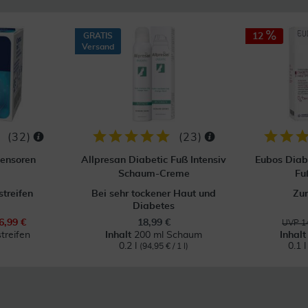
GRATIS
12
Versand
(
32
)
(
23
)
Sensoren
Allpresan Diabetic Fuß Intensiv
Eubos Diab
Schaum-Creme
Fu
streifen
Bei sehr tockener Haut und
Zur
Diabetes
6,99 €
18,99 €
UVP 14
treifen
Inhalt
200 ml Schaum
Inhal
0.2 l
0.1 
(94,95 € / 1 l)