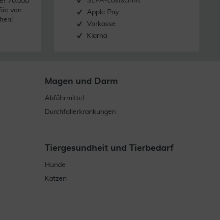
SEPA-Lastschrift
er 70.000
Sie von
Apple Pay
hen!
Vorkasse
Klarna
Magen und Darm
Abführmittel
Durchfallerkrankungen
Tiergesundheit und Tierbedarf
Hunde
Katzen