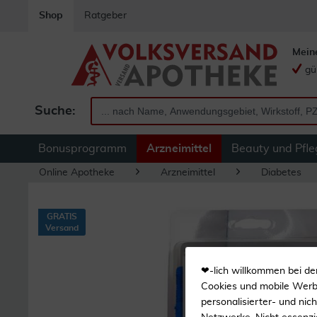
Shop
Ratgeber
Mein
gü
Suche:
Bonusprogramm
Arzneimittel
Beauty und Pfle
Online Apotheke
Arzneimittel
Diabetes
GRATIS
Versand
❤-lich willkommen bei de
Cookies und mobile Werbe
personalisierter- und nic