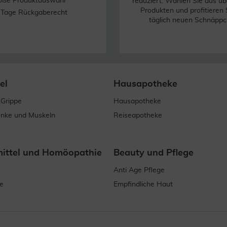
oße Produktauswahl
reduziert. Wählen Sie aus üb
Produkten und profitieren 
 Tage Rückgaberecht
täglich neuen Schnäppc
el
Hausapotheke
 Grippe
Hausapotheke
enke und Muskeln
Reiseapotheke
mittel und Homöopathie
Beauty und Pflege
Anti Age Pflege
e
Empfindliche Haut