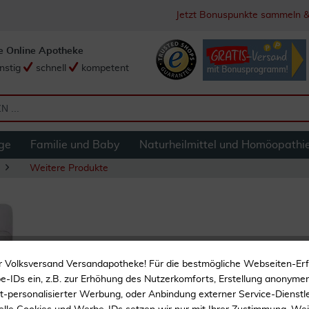
Jetzt Bonuspunkte sammeln &
e Online Apotheke
nstig
schnell
kompetent
ge
Familie und Baby
Naturheilmittel und Homöopathi
Weitere Produkte
Frio Mini Insulin 
r Volksversand Versandapotheke! Für die bestmögliche Webseiten-Er
-IDs ein, z.B. zur Erhöhung des Nutzerkomforts, Erstellung anonymer 
Diabetikerzubehör
ht-personalisierter Werbung, oder Anbindung externer Service-Dienstle
Kühlt ohne Strom, ohne 