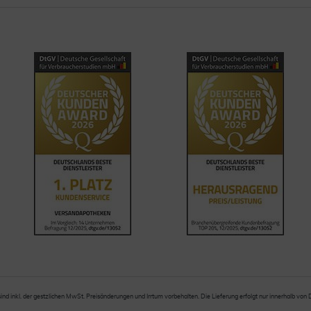
sind inkl. der gestzlichen MwSt. Preisänderungen und Irrtum vorbehalten. Die Lieferung erfolgt nur innerhalb von