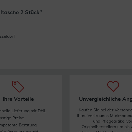
hltasche 2 Stück"
Weiterlesen
seldorf
Ihre Vorteile
Unvergleichliche An
Kaufen Sie bei der Versand
hnelle Lieferung mit DHL
Ihres Vertrauens Markenme
nstige Preise
und Pflegeartikel vo
mpetente Beratung
Originalherstellern um bis