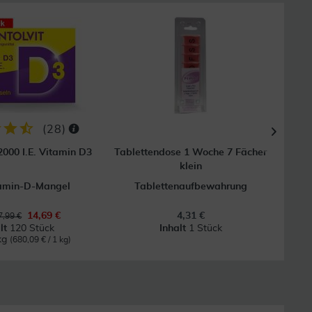
10
GRAT
Vers
(
28
)
2000 I.E. Vitamin D3
Tablettendose 1 Woche 7 Fächer
klein
tamin-D-Mangel
Tablettenaufbewahrung
14,69 €
4,31 €
,99 €
lt
120 Stück
Inhalt
1 Stück
kg
(680,09 € / 1 kg)