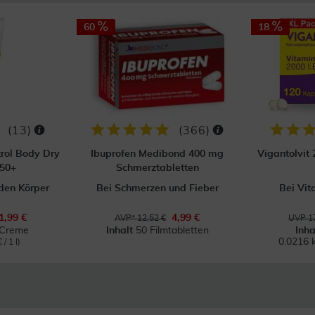
60
18
(
13
)
(
366
)
trol Body Dry
Ibuprofen Medibond 400 mg
Vigantolvit 
 50+
Schmerztabletten
den Körper
Bei Schmerzen und Fieber
Bei Vi
1,99 €
4,99 €
AVP* 12,52 €
UVP 17
 Creme
Inhalt
50 Filmtabletten
Inha
0.0216 
/ 1 l)