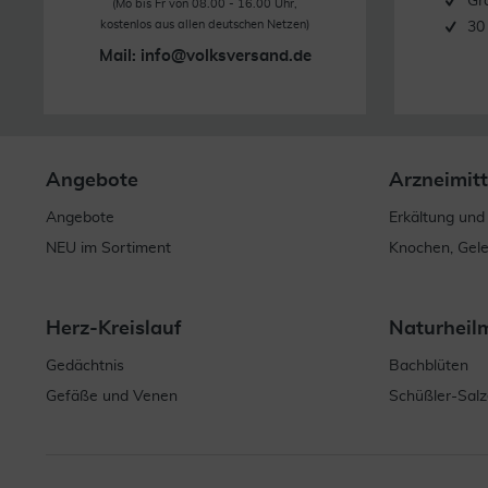
Gr
(Mo bis Fr von 08.00 - 16.00 Uhr,
kostenlos aus allen deutschen Netzen)
30
Mail:
info@volksversand.de
Angebote
Arzneimitt
Angebote
Erkältung und
NEU im Sortiment
Knochen, Gel
Herz-Kreislauf
Naturheil
Gedächtnis
Bachblüten
Gefäße und Venen
Schüßler-Salz