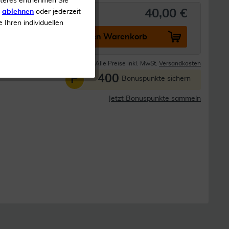
iteres entnehmen Sie
40,00 €
s
ablehnen
oder jederzeit
e Ihren individuellen
In den Warenkorb
Lieferzeit 1-3 Tage
Alle Preise inkl. MwSt.
Versandkosten
400
P
Bonuspunkte sichern
Jetzt Bonuspunkte sammeln