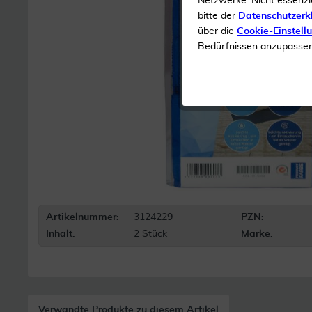
Netzwerke. Nicht essenzi
bitte der
Datenschutzerk
über die
Cookie-Einstell
Bedürfnissen anzupassen 
Artikelnummer:
3124229
PZN:
Inhalt:
2 Stück
Marke:
Verwandte Produkte zu diesem Artikel