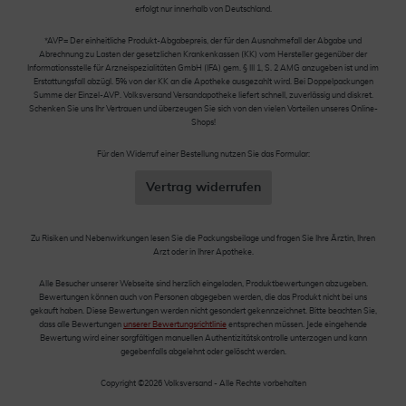
erfolgt nur innerhalb von Deutschland.
*AVP= Der einheitliche Produkt-Abgabepreis, der für den Ausnahmefall der Abgabe und
Abrechnung zu Lasten der gesetzlichen Krankenkassen (KK) vom Hersteller gegenüber der
Informationsstelle für Arzneispezialitäten GmbH (IFA) gem. § III 1, S. 2 AMG anzugeben ist und im
Erstattungsfall abzügl. 5% von der KK an die Apotheke ausgezahlt wird. Bei Doppelpackungen
Summe der Einzel-AVP. Volksversand Versandapotheke liefert schnell, zuverlässig und diskret.
Schenken Sie uns Ihr Vertrauen und überzeugen Sie sich von den vielen Vorteilen unseres Online-
Shops!
Für den Widerruf einer Bestellung nutzen Sie das Formular:
Vertrag widerrufen
Zu Risiken und Nebenwirkungen lesen Sie die Packungsbeilage und fragen Sie Ihre Ärztin, Ihren
Arzt oder in Ihrer Apotheke.
Alle Besucher unserer Webseite sind herzlich eingeladen, Produktbewertungen abzugeben.
Bewertungen können auch von Personen abgegeben werden, die das Produkt nicht bei uns
gekauft haben. Diese Bewertungen werden nicht gesondert gekennzeichnet. Bitte beachten Sie,
dass alle Bewertungen
unserer Bewertungsrichtlinie
entsprechen müssen. Jede eingehende
Bewertung wird einer sorgfältigen manuellen Authentizitätskontrolle unterzogen und kann
gegebenfalls abgelehnt oder gelöscht werden.
Copyright ©2026 Volksversand - Alle Rechte vorbehalten