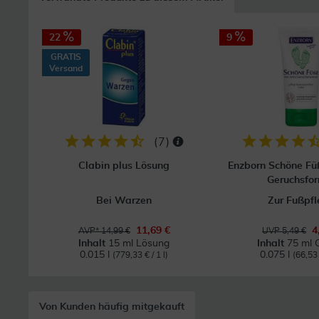
22
9
GRATIS
Versand
(
7
)
Clabin plus Lösung
Enzborn Schöne Fü
Geruchsfo
Bei Warzen
Zur Fußpf
11,69 €
4
AVP* 14,99 €
UVP 5,49 €
Inhalt
15 ml Lösung
Inhalt
75 ml 
0.015 l
0.075 l
(779,33 € / 1 l)
(66,53 
Von Kunden häufig mitgekauft