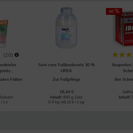
60
(
20
)
enkiefer
Seni care Fußbadesalz 30 %
Ibuprofen
atis...
UREA
Schm
üden Füßen
Zur Fußpflege
Bei Schm
18,44 €
AVP* 
Balsam
Inhalt
400 g Salz
Inhalt
0.4 kg
/ 1 l)
(46,10 € / 1 kg)