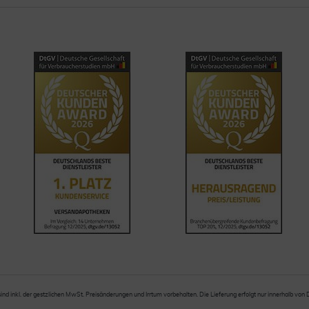
sind inkl. der gestzlichen MwSt. Preisänderungen und Irrtum vorbehalten. Die Lieferung erfolgt nur innerhalb von