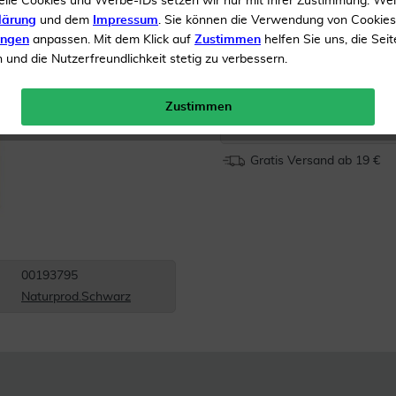
elle Cookies und Werbe-IDs setzen wir nur mit Ihrer Zustimmung. We
lärung
und dem
Impressum
. Sie können die Verwendung von Cookie
Bei schwitzigen Füßen
ungen
anpassen. Mit dem Klick auf
Zustimmen
helfen Sie uns, die Seit
und die Nutzerfreundlichkeit stetig zu verbessern.
Inhalt
100 ml Spray
Zustimmen
Menge:
Gratis Versand ab 19 €
00193795
Naturprod.Schwarz