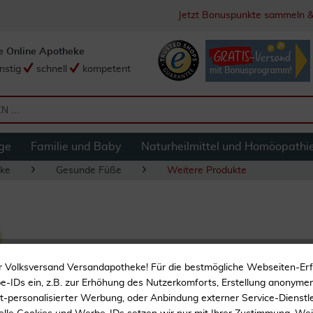
Jetzt Bonuspunkte sammeln &
e Online Apotheke
nstig
schnell
kompetent
ge
Familie und Baby
Naturheilmittel und Homöopathi
ke
Gesunde Füße
Weitere Produkte
Fußspray zur Geru
r Volksversand Versandapotheke! Für die bestmögliche Webseiten-Er
Fußschweiß
-IDs ein, z.B. zur Erhöhung des Nutzerkomforts, Erstellung anonymer 
ht-personalisierter Werbung, oder Anbindung externer Service-Dienstle