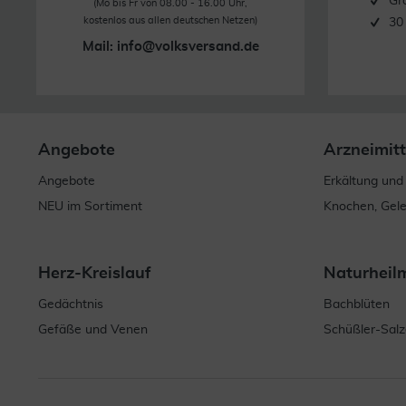
Gr
(Mo bis Fr von 08.00 - 16.00 Uhr,
kostenlos aus allen deutschen Netzen)
30
Mail:
info@volksversand.de
Angebote
Arzneimitt
Angebote
Erkältung und
NEU im Sortiment
Knochen, Gel
Herz-Kreislauf
Naturheil
Gedächtnis
Bachblüten
Gefäße und Venen
Schüßler-Salz