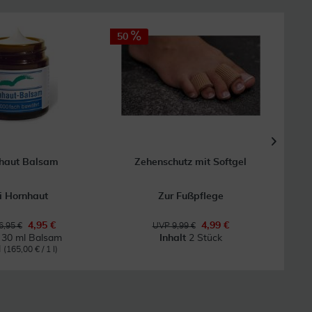
50
17
GRAT
Vers
haut Balsam
Zehenschutz mit Softgel
Euce
i Hornhaut
Zur Fußpflege
4,95 €
4,99 €
6,95 €
UVP 9,99 €
t
30 ml Balsam
Inhalt
2 Stück
l
(165,00 € / 1 l)