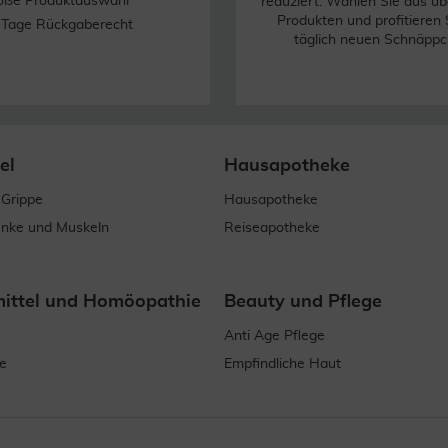
oße Produktauswahl
reduziert. Wählen Sie aus üb
Produkten und profitieren 
 Tage Rückgaberecht
täglich neuen Schnäppc
el
Hausapotheke
 Grippe
Hausapotheke
enke und Muskeln
Reiseapotheke
mittel und Homöopathie
Beauty und Pflege
Anti Age Pflege
e
Empfindliche Haut