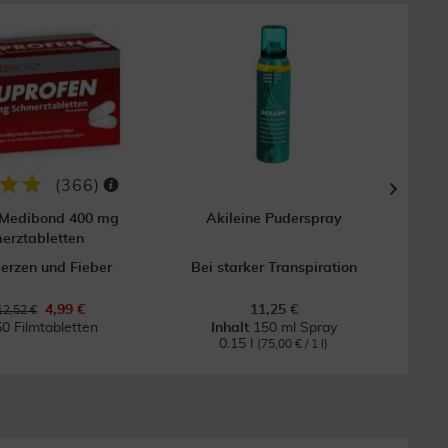
(
366
)
 Medibond 400 mg
Akileine Puderspray
All
erztabletten
erzen und Fieber
Bei starker Transpiration
Be
4,99 €
11,25 €
12,52 €
50 Filmtabletten
Inhalt
150 ml Spray
0.15 l
(75,00 € / 1 l)