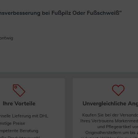
hsverbesserung bei Fußpilz Oder Fußschweiß"
Weiterlesen
ontwig
Ihre Vorteile
Unvergleichliche An
Kaufen Sie bei der Versand
hnelle Lieferung mit DHL
Ihres Vertrauens Markenme
nstige Preise
und Pflegeartikel vo
mpetente Beratung
Originalherstellern um bis