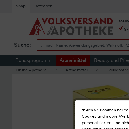
Shop
Ratgeber
Mein
gü
Suche:
Bonusprogramm
Arzneimittel
Beauty und Pfle
Online Apotheke
Arzneimittel
Hausapothe
❤-lich willkommen bei de
Cookies und mobile Werbe
personalisierter- und nic