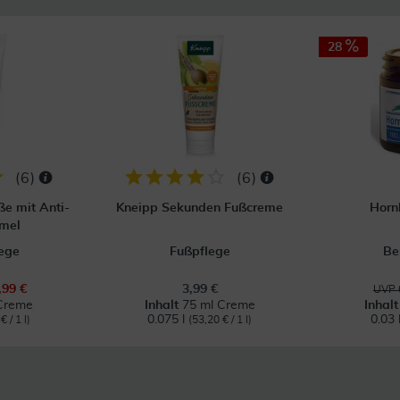
28
(
6
)
(
6
)
ße mit Anti-
Kneipp Sekunden Fußcreme
Horn
rmel
lege
Fußpflege
Be
,99 €
3,99 €
UVP 
Creme
Inhalt
75 ml Creme
Inhal
0.075 l
0.03 
€ / 1 l)
(53,20 € / 1 l)