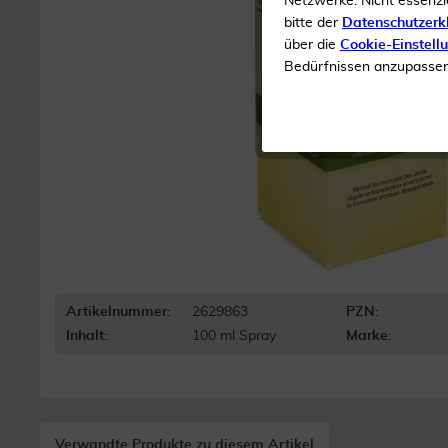
Netzwerke. Nicht essenzi
bitte der
Datenschutzerk
über die
Cookie-Einstell
Bedürfnissen anzupassen 
Artikelnummer:
2629863
PZN:
Inhalt:
100 ml Spray
Marke:
Verwandte Produkte zu diesem Artikel