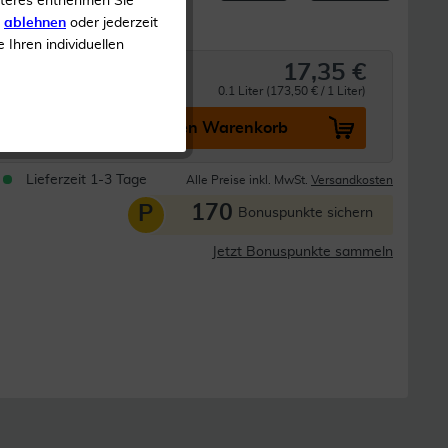
iteres entnehmen Sie
s
ablehnen
oder jederzeit
e Ihren individuellen
17,35 €
0.1 Liter (173,50 € / 1 Liter)
In den Warenkorb
Lieferzeit 1-3 Tage
Alle Preise inkl. MwSt.
Versandkosten
170
P
Bonuspunkte sichern
Jetzt Bonuspunkte sammeln