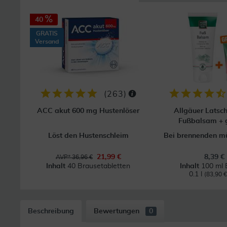
40
GRATIS
Versand
(
263
)
ACC akut 600 mg Hustenlöser
Allgäuer Latsch
Fußbalsam + gr
Löst den Hustenschleim
Bei brennenden m
21,99 €
8,39 €
AVP* 36,96 €
Inhalt
40 Brausetabletten
Inhalt
100 ml 
0.1 l
(83,90 € 
Beschreibung
Bewertungen
0