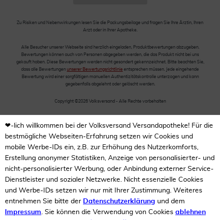
Zu Risiken und Nebenwirkungen lesen Sie die Packungsbeilage und fragen Sie Ihre Ärztin, Ihren
Arzt oder in Ihrer Apotheke.
Alle Besucher unserer Webseite sind herzlich eingeladen, Produktbewertungen abzugeben.
Bewertungen können auch von Personen abgegeben werden, die das Produkt nicht bei uns
gekauft haben. Diese Bewertungen werden nicht gesondert gekennzeichnet. Bitte beachten Sie,
dass alle Bewertungen
unserer Bewertungsrichtlinie
entsprechen müssen. Jede eingehende
Bewertung wird einer sorgfältigen manuellen Authentizitätskontrolle unterzogen und kann
gegebenfalls abgelehnt oder gelöscht werden.
Copyright ©2026 Volksversand - Alle Rechte vorbehalten
❤-lich willkommen bei der Volksversand Versandapotheke! Für die
bestmögliche Webseiten-Erfahrung setzen wir Cookies und
mobile Werbe-IDs ein, z.B. zur Erhöhung des Nutzerkomforts,
Erstellung anonymer Statistiken, Anzeige von personalisierter- und
nicht-personalisierter Werbung, oder Anbindung externer Service-
Dienstleister und sozialer Netzwerke. Nicht essenzielle Cookies
und Werbe-IDs setzen wir nur mit Ihrer Zustimmung. Weiteres
entnehmen Sie bitte der
Datenschutzerklärung
und dem
Impressum
. Sie können die Verwendung von Cookies
ablehnen