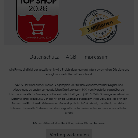
Datenschutz
AGB
Impressum
Alle Preise sind inkl. der gestzlichen MwSt. Preisänderungen und Irrtum vorbehalten. Die Lieferung
erfolgt nur innerhalb von Deutschland.
*AVP= Der einheitliche Produkt-Abgabepreis, der für den Ausnahmefall der Abgabe und
Abrechnung zu Lasten der gesetzlichen Krankenkassen (KK) vom Hersteller gegenüber der
Informationsstelle für Arzneispezialitäten GmbH (IFA) gem. § III 1, S. 2 AMG anzugeben ist und im
Erstattungsfall abzügl. 5% von der KK an die Apotheke ausgezahlt wird. Bei Doppelpackungen
Summe der Einzel-AVP. Volksversand Versandapotheke liefert schnell, zuverlässig und diskret.
Schenken Sie uns Ihr Vertrauen und überzeugen Sie sich von den vielen Vorteilen unseres Online-
Shops!
Für den Widerruf einer Bestellung nutzen Sie das Formular:
Vertrag widerrufen