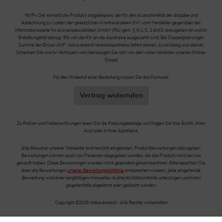
*AVP= Der einheitliche Produkt-Abgabepreis, der für den Ausnahmefall der Abgabe und
Abrechnung zu Lasten der gesetzlichen Krankenkassen (KK) vom Hersteller gegenüber der
Informationsstelle für Arzneispezialitäten GmbH (IFA) gem. § III 1, S. 2 AMG anzugeben ist und im
Erstattungsfall abzügl. 5% von der KK an die Apotheke ausgezahlt wird. Bei Doppelpackungen
Summe der Einzel-AVP. Volksversand Versandapotheke liefert schnell, zuverlässig und diskret.
Schenken Sie uns Ihr Vertrauen und überzeugen Sie sich von den vielen Vorteilen unseres Online-
Shops!
Für den Widerruf einer Bestellung nutzen Sie das Formular:
Vertrag widerrufen
Zu Risiken und Nebenwirkungen lesen Sie die Packungsbeilage und fragen Sie Ihre Ärztin, Ihren
Arzt oder in Ihrer Apotheke.
Alle Besucher unserer Webseite sind herzlich eingeladen, Produktbewertungen abzugeben.
Bewertungen können auch von Personen abgegeben werden, die das Produkt nicht bei uns
gekauft haben. Diese Bewertungen werden nicht gesondert gekennzeichnet. Bitte beachten Sie,
dass alle Bewertungen
unserer Bewertungsrichtlinie
entsprechen müssen. Jede eingehende
Bewertung wird einer sorgfältigen manuellen Authentizitätskontrolle unterzogen und kann
gegebenfalls abgelehnt oder gelöscht werden.
Copyright ©2026 Volksversand - Alle Rechte vorbehalten