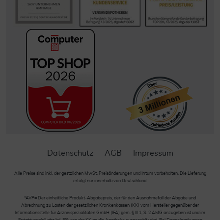
Datenschutz
AGB
Impressum
Alle Preise sind inkl. der gestzlichen MwSt. Preisänderungen und Irrtum vorbehalten. Die Lieferung
erfolgt nur innerhalb von Deutschland.
*AVP= Der einheitliche Produkt-Abgabepreis, der für den Ausnahmefall der Abgabe und
Abrechnung zu Lasten der gesetzlichen Krankenkassen (KK) vom Hersteller gegenüber der
Informationsstelle für Arzneispezialitäten GmbH (IFA) gem. § III 1, S. 2 AMG anzugeben ist und im