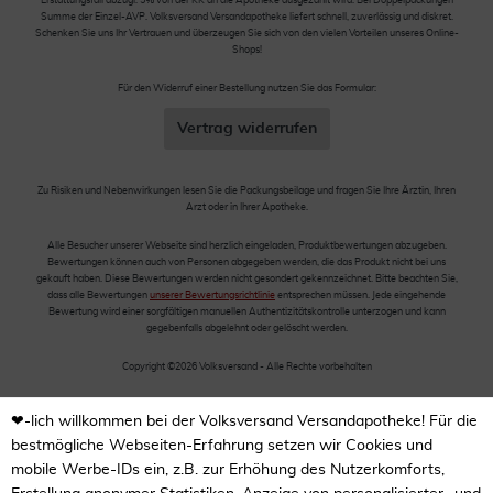
Erstattungsfall abzügl. 5% von der KK an die Apotheke ausgezahlt wird. Bei Doppelpackungen
Summe der Einzel-AVP. Volksversand Versandapotheke liefert schnell, zuverlässig und diskret.
Schenken Sie uns Ihr Vertrauen und überzeugen Sie sich von den vielen Vorteilen unseres Online-
Shops!
Für den Widerruf einer Bestellung nutzen Sie das Formular:
Vertrag widerrufen
Zu Risiken und Nebenwirkungen lesen Sie die Packungsbeilage und fragen Sie Ihre Ärztin, Ihren
Arzt oder in Ihrer Apotheke.
Alle Besucher unserer Webseite sind herzlich eingeladen, Produktbewertungen abzugeben.
Bewertungen können auch von Personen abgegeben werden, die das Produkt nicht bei uns
gekauft haben. Diese Bewertungen werden nicht gesondert gekennzeichnet. Bitte beachten Sie,
dass alle Bewertungen
unserer Bewertungsrichtlinie
entsprechen müssen. Jede eingehende
Bewertung wird einer sorgfältigen manuellen Authentizitätskontrolle unterzogen und kann
gegebenfalls abgelehnt oder gelöscht werden.
Copyright ©2026 Volksversand - Alle Rechte vorbehalten
❤-lich willkommen bei der Volksversand Versandapotheke! Für die
bestmögliche Webseiten-Erfahrung setzen wir Cookies und
mobile Werbe-IDs ein, z.B. zur Erhöhung des Nutzerkomforts,