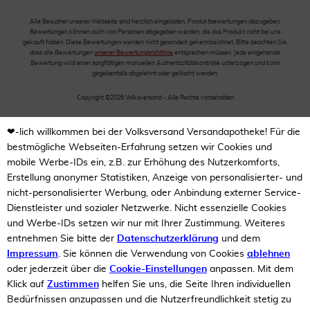
Alle Besucher unserer Webseite sind herzlich eingeladen, Produktbewertungen abzugeben.
Bewertungen können auch von Personen abgegeben werden, die das Produkt nicht bei uns
gekauft haben. Diese Bewertungen werden nicht gesondert gekennzeichnet. Bitte beachten Sie,
dass alle Bewertungen
unserer Bewertungsrichtlinie
entsprechen müssen. Jede eingehende
Bewertung wird einer sorgfältigen manuellen Authentizitätskontrolle unterzogen und kann
gegebenfalls abgelehnt oder gelöscht werden.
Copyright ©2026 Volksversand - Alle Rechte vorbehalten
❤-lich willkommen bei der Volksversand Versandapotheke! Für die
bestmögliche Webseiten-Erfahrung setzen wir Cookies und
mobile Werbe-IDs ein, z.B. zur Erhöhung des Nutzerkomforts,
Erstellung anonymer Statistiken, Anzeige von personalisierter- und
nicht-personalisierter Werbung, oder Anbindung externer Service-
Dienstleister und sozialer Netzwerke. Nicht essenzielle Cookies
und Werbe-IDs setzen wir nur mit Ihrer Zustimmung. Weiteres
entnehmen Sie bitte der
Datenschutzerklärung
und dem
Impressum
. Sie können die Verwendung von Cookies
ablehnen
oder jederzeit über die
Cookie-Einstellungen
anpassen. Mit dem
Klick auf
Zustimmen
helfen Sie uns, die Seite Ihren individuellen
Bedürfnissen anzupassen und die Nutzerfreundlichkeit stetig zu