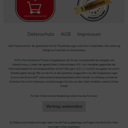
Datenschutz
AGB
Impressum
Alle Preise sind inkl. der gestzlichen MwSt. Preisänderungen und Irrtum vorbehalten. Die Lieferung
erfolgt nur innerhalb von Deutschland.
*AVP= Der einheitliche Produkt-Abgabepreis, der für den Ausnahmefall der Abgabe und
Abrechnung zu Lasten der gesetzlichen Krankenkassen (KK) vom Hersteller gegenüber der
Informationsstelle für Arzneispezialitäten GmbH (IFA) gem. § III 1, S. 2 AMG anzugeben ist und im
Erstattungsfall abzügl. 5% von der KK an die Apotheke ausgezahlt wird. Bei Doppelpackungen
Summe der Einzel-AVP. Volksversand Versandapotheke liefert schnell, zuverlässig und diskret.
Schenken Sie uns Ihr Vertrauen und überzeugen Sie sich von den vielen Vorteilen unseres Online-
Shops!
Für den Widerruf einer Bestellung nutzen Sie das Formular:
Vertrag widerrufen
Zu Risiken und Nebenwirkungen lesen Sie die Packungsbeilage und fragen Sie Ihre Ärztin, Ihren
Arzt oder in Ihrer Apotheke.