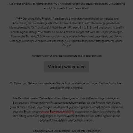
Alle Preise sind inkl. der gestzlichen MwSt. Preisänderungen und Irrtum vorbehalten. Die Lieferung
erfolgt nur innerhalb von Deutschland.
*AVP= Der einheitliche Produkt-Abgabepreis, der für den Ausnahmefall der Abgabe und
Abrechnung zu Lasten der gesetzlichen Krankenkassen (KK) vom Hersteller gegenüber der
Informationsstelle für Arzneispezialitäten GmbH (IFA) gem. § III 1, S. 2 AMG anzugeben ist und im
Erstattungsfall abzügl. 5% von der KK an die Apotheke ausgezahlt wird. Bei Doppelpackungen
Summe der Einzel-AVP. Volksversand Versandapotheke liefert schnell, zuverlässig und diskret.
Schenken Sie uns Ihr Vertrauen und überzeugen Sie sich von den vielen Vorteilen unseres Online-
Shops!
Für den Widerruf einer Bestellung nutzen Sie das Formular:
Vertrag widerrufen
Zu Risiken und Nebenwirkungen lesen Sie die Packungsbeilage und fragen Sie Ihre Ärztin, Ihren
Arzt oder in Ihrer Apotheke.
Alle Besucher unserer Webseite sind herzlich eingeladen, Produktbewertungen abzugeben.
Bewertungen können auch von Personen abgegeben werden, die das Produkt nicht bei uns
gekauft haben. Diese Bewertungen werden nicht gesondert gekennzeichnet. Bitte beachten Sie,
dass alle Bewertungen
unserer Bewertungsrichtlinie
entsprechen müssen. Jede eingehende
Bewertung wird einer sorgfältigen manuellen Authentizitätskontrolle unterzogen und kann
gegebenfalls abgelehnt oder gelöscht werden.
Copyright ©2026 Volksversand - Alle Rechte vorbehalten