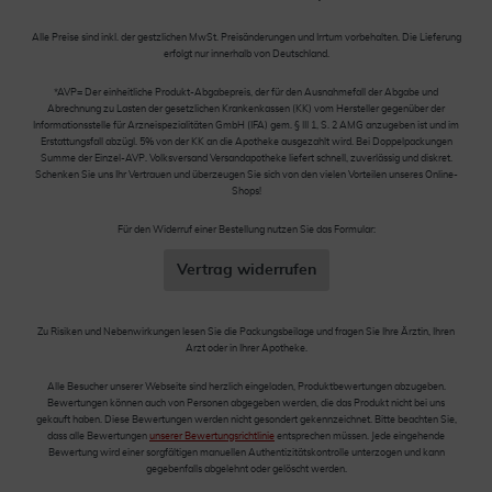
Alle Preise sind inkl. der gestzlichen MwSt. Preisänderungen und Irrtum vorbehalten. Die Lieferung
erfolgt nur innerhalb von Deutschland.
*AVP= Der einheitliche Produkt-Abgabepreis, der für den Ausnahmefall der Abgabe und
Abrechnung zu Lasten der gesetzlichen Krankenkassen (KK) vom Hersteller gegenüber der
Informationsstelle für Arzneispezialitäten GmbH (IFA) gem. § III 1, S. 2 AMG anzugeben ist und im
Erstattungsfall abzügl. 5% von der KK an die Apotheke ausgezahlt wird. Bei Doppelpackungen
Summe der Einzel-AVP. Volksversand Versandapotheke liefert schnell, zuverlässig und diskret.
Schenken Sie uns Ihr Vertrauen und überzeugen Sie sich von den vielen Vorteilen unseres Online-
Shops!
Für den Widerruf einer Bestellung nutzen Sie das Formular:
Vertrag widerrufen
Zu Risiken und Nebenwirkungen lesen Sie die Packungsbeilage und fragen Sie Ihre Ärztin, Ihren
Arzt oder in Ihrer Apotheke.
Alle Besucher unserer Webseite sind herzlich eingeladen, Produktbewertungen abzugeben.
Bewertungen können auch von Personen abgegeben werden, die das Produkt nicht bei uns
gekauft haben. Diese Bewertungen werden nicht gesondert gekennzeichnet. Bitte beachten Sie,
dass alle Bewertungen
unserer Bewertungsrichtlinie
entsprechen müssen. Jede eingehende
Bewertung wird einer sorgfältigen manuellen Authentizitätskontrolle unterzogen und kann
gegebenfalls abgelehnt oder gelöscht werden.