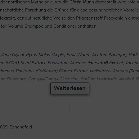
der nordischen Mythologie, wo die Göttin Iðunn dargestellt wird, wie s
schaftliche Forschung die Gründe für diese gesundheitlichen Vorteil
xtrakt, der auf natürliche Weise den Pflanzenstoff Procyanidin enthäl
m Hair Volume Shampoo und Conditioner enthalten.
tylene Glycol, Pyrus Malus (Apple) Fruit Water, Acetum (Vinegar), Sodi
m (Millet) Seed Extract, Equisetum Arvense (Horsetail) Extract, Tocoph
amus Tinctorius (Safflower) Flower Extract, Helianthus Annuus (Sunf
um Benzoate, Caprylyl/Capryl Glucoside, Sodium Hydroxide, Alcohol, Ben
Weiterlesen
69, Schenefeld