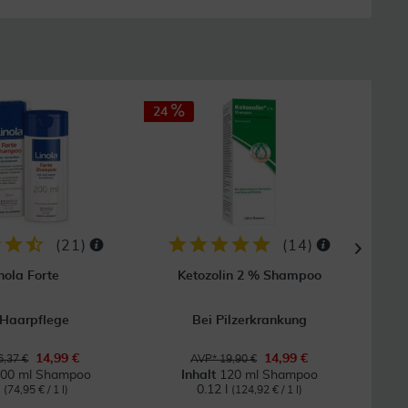
24
50
GRAT
Vers
(
21
)
(
14
)
nola Forte
Ketozolin 2 % Shampoo
K
 Haarpflege
Bei Pilzerkrankung
Für
14,99 €
14,99 €
,37 €
AVP* 19,90 €
00 ml Shampoo
Inhalt
120 ml Shampoo
l
0.12 l
(74,95 € / 1 l)
(124,92 € / 1 l)