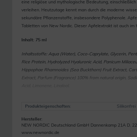
eine religiöse und mythologische Bedeutung, einschließlich 
verleihen. Heutzutage kennt man durch die moderne wissen
sekundäre Pflanzenstoffe, insbesondere Polyphenole. Apfele
Tabletten von New Nordic. Dieser Apfelextrakt ist auch i
Inhalt: 75 ml
Inhaltsstoffe: Aqua (Water), Coco-Caprylate, Glycerin, Pen
Rice Protein, Hydrolyzed Hyaluronic Acid, Panicum Miliaceu
Hippophae Rhamnoides (Sea Buckthorn) Fruit Extract, Carth
Extract, Parfum (Fragrance) 100% from natural origin, Sodi
Acid, Limonene, Linalool.
Produkteigenschaften:
Silikonfrei
Hersteller:
NEW NORDIC Deutschland GmbH Dannenkamp 21A D. 228
www.newnordic.de