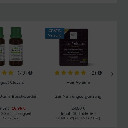
GRATIS
GRAT
Versand
Vers
(
79
)
(
2
)
ogast Classic
Hair Volume
-Darm-Beschwerden
Zur Nahrungsergänzung
16,95 €
24,50 €
8,58 €
 20 ml Flüssigkeit
Inhalt
30 Tabletten
l
0.0407 kg
(423,75 € / 1 l)
(601,97 € / 1 kg)