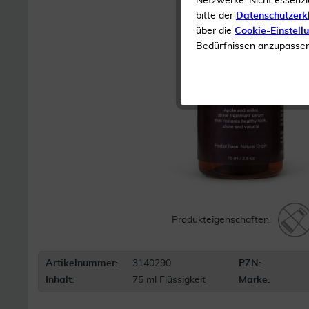
Netzwerke. Nicht essenzi
bitte der
Datenschutzerk
über die
Cookie-Einstell
Bedürfnissen anzupassen 
Produkteigenschaften:
Artikelnummer:
3140290
PZN:
Inhalt:
75 ml Flüssigkeit
Marke: