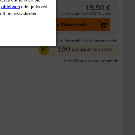
iteres entnehmen Sie
19,50 €
s
ablehnen
oder jederzeit
e Ihren individuellen
0.075 Liter (260,00 € / 1 Liter)
In den Warenkorb
Lieferzeit 1-3 Tage
Alle Preise inkl. MwSt.
Versandkosten
190
P
Bonuspunkte sichern
Jetzt Bonuspunkte sammeln