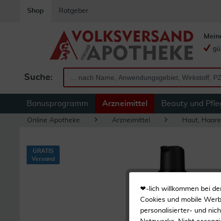
Shop
Ratgeber
Mein
gü
Suche:
Bonusprogramm
Arzneimittel
Beauty und Pfle
Online Apotheke
Arzneimittel
Haut, Haare
GRATIS
Versand
❤-lich willkommen bei de
Cookies und mobile Werbe
personalisierter- und nic