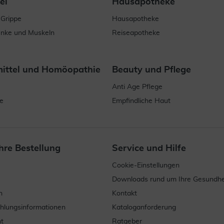
el
Hausapotheke
 Grippe
Hausapotheke
enke und Muskeln
Reiseapotheke
mittel und Homöopathie
Beauty und Pflege
Anti Age Pflege
e
Empfindliche Haut
hre Bestellung
Service und Hilfe
Cookie-Einstellungen
Downloads rund um Ihre Gesundhe
n
Kontakt
ahlungsinformationen
Kataloganforderung
t
Ratgeber