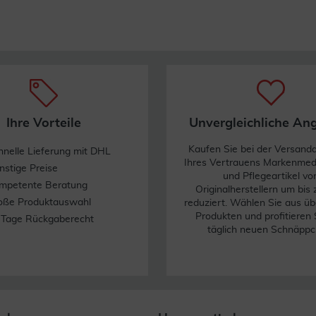
Ihre Vorteile
Unvergleichliche An
Kaufen Sie bei der Versand
hnelle Lieferung mit DHL
Ihres Vertrauens Markenme
nstige Preise
und Pflegeartikel vo
mpetente Beratung
Originalherstellern um bis
oße Produktauswahl
reduziert. Wählen Sie aus üb
Produkten und profitieren 
 Tage Rückgaberecht
täglich neuen Schnäppc