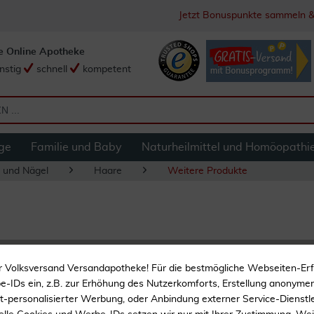
Jetzt Bonuspunkte sammeln &
e Online Apotheke
nstig
schnell
kompetent
ge
Familie und Baby
Naturheilmittel und Homöopathi
 und Nägel
Haare
Weitere Produkte
Hair Volume Glan
r Volksversand Versandapotheke! Für die bestmögliche Webseiten-Er
-IDs ein, z.B. zur Erhöhung des Nutzerkomforts, Erstellung anonymer 
Verleiht Glanz und Volu
ht-personalisierter Werbung, oder Anbindung externer Service-Dienstle
Mit Apfel und Hirse