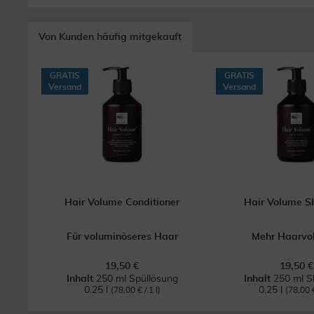
Von Kunden häufig mitgekauft
GRATIS
GRATIS
Versand
Versand
Hair Volume Conditioner
Hair Volume 
Für voluminöseres Haar
Mehr Haarvo
19,50 €
19,50 €
Inhalt
250 ml Spüllösung
Inhalt
250 ml 
0.25 l
0.25 l
(78,00 € / 1 l)
(78,00 €