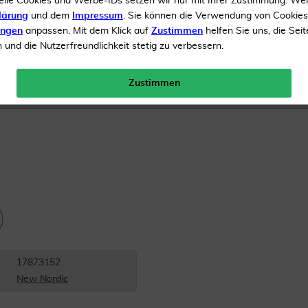
elle Cookies und Werbe-IDs setzen wir nur mit Ihrer Zustimmung. We
lärung
und dem
Impressum
. Sie können die Verwendung von Cookie
Inhalt
75 ml Flüssigkeit
ungen
anpassen. Mit dem Klick auf
Zustimmen
helfen Sie uns, die Seit
und die Nutzerfreundlichkeit stetig zu verbessern.
Menge:
Zustimmen
Versandkostenfrei
17873152
New Nordic