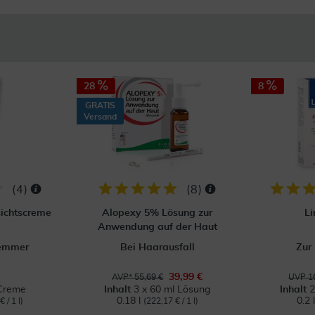
28
8
GRATIS
Versand
(
4
)
(
8
)
sichtscreme
Alopexy 5% Lösung zur
Li
Anwendung auf der Haut
emmer
Bei Haarausfall
Zur
39,99 €
AVP* 55,69 €
UVP 16
Creme
Inhalt
3 x 60 ml Lösung
Inhalt
2
0.18 l
0.2 
 / 1 l)
(222,17 € / 1 l)