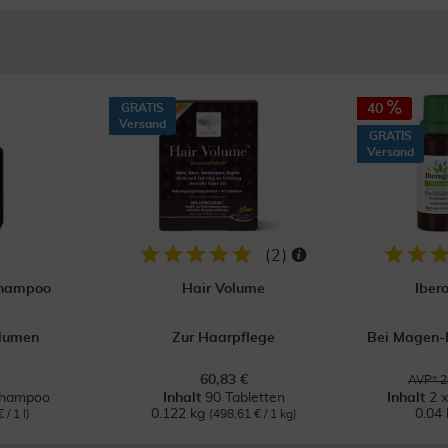
GRATIS
40
Versand
GRATIS
Versand
(
2
)
Shampoo
Hair Volume
Iber
lumen
Zur Haarpflege
Bei Magen
60,83 €
AVP* 2
Shampoo
Inhalt
90 Tabletten
Inhalt
2 x
0.122 kg
0.04 
 / 1 l)
(498,61 € / 1 kg)