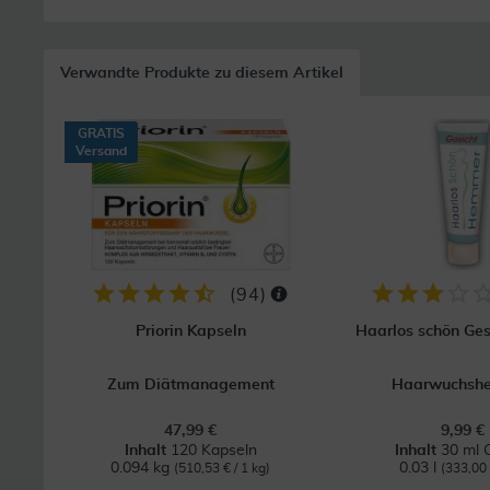
Verwandte Produkte zu diesem Artikel
GRATIS
Versand
(
94
)
Priorin Kapseln
Haarlos schön Ge
Zum Diätmanagement
Haarwuchsh
47,99 €
9,99 €
Inhalt
120 Kapseln
Inhalt
30 ml 
0.094 kg
0.03 l
(510,53 € / 1 kg)
(333,00 €