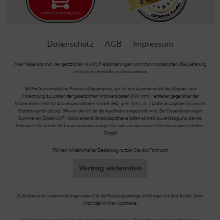
Datenschutz
AGB
Impressum
Alle Preise sind inkl. der gestzlichen MwSt. Preisänderungen und Irrtum vorbehalten. Die Lieferung
erfolgt nur innerhalb von Deutschland.
*AVP= Der einheitliche Produkt-Abgabepreis, der für den Ausnahmefall der Abgabe und
Abrechnung zu Lasten der gesetzlichen Krankenkassen (KK) vom Hersteller gegenüber der
Informationsstelle für Arzneispezialitäten GmbH (IFA) gem. § III 1, S. 2 AMG anzugeben ist und im
Erstattungsfall abzügl. 5% von der KK an die Apotheke ausgezahlt wird. Bei Doppelpackungen
Summe der Einzel-AVP. Volksversand Versandapotheke liefert schnell, zuverlässig und diskret.
Schenken Sie uns Ihr Vertrauen und überzeugen Sie sich von den vielen Vorteilen unseres Online-
Shops!
Für den Widerruf einer Bestellung nutzen Sie das Formular:
Vertrag widerrufen
Zu Risiken und Nebenwirkungen lesen Sie die Packungsbeilage und fragen Sie Ihre Ärztin, Ihren
Arzt oder in Ihrer Apotheke.