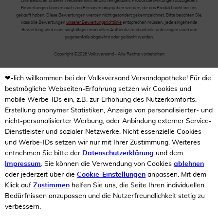
Alle Besucher unserer Webseite sind herzlich eingeladen, Produktbewertungen abzugeben.
Bewertungen können auch von Personen abgegeben werden, die das Produkt nicht bei uns
gekauft haben. Diese Bewertungen werden nicht gesondert gekennzeichnet. Bitte beachten Sie,
dass alle Bewertungen
unserer Bewertungsrichtlinie
entsprechen müssen. Jede eingehende
Bewertung wird einer sorgfältigen manuellen Authentizitätskontrolle unterzogen und kann
gegebenfalls abgelehnt oder gelöscht werden.
Copyright ©2026 Volksversand - Alle Rechte vorbehalten
❤-lich willkommen bei der Volksversand Versandapotheke! Für die
bestmögliche Webseiten-Erfahrung setzen wir Cookies und
mobile Werbe-IDs ein, z.B. zur Erhöhung des Nutzerkomforts,
Erstellung anonymer Statistiken, Anzeige von personalisierter- und
nicht-personalisierter Werbung, oder Anbindung externer Service-
Dienstleister und sozialer Netzwerke. Nicht essenzielle Cookies
und Werbe-IDs setzen wir nur mit Ihrer Zustimmung. Weiteres
entnehmen Sie bitte der
Datenschutzerklärung
und dem
Impressum
. Sie können die Verwendung von Cookies
ablehnen
oder jederzeit über die
Cookie-Einstellungen
anpassen. Mit dem
Klick auf
Zustimmen
helfen Sie uns, die Seite Ihren individuellen
Bedürfnissen anzupassen und die Nutzerfreundlichkeit stetig zu
verbessern.