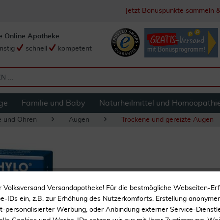
Jetzt Bonuspunkte sammeln &
e Online Apotheke
nstig
schnell
kompetent
ge
Familie und Baby
Naturheilmittel und Homöopathi
e und Ohren
Augen
Trockene und gereizte Augen
Hylo Night 5 g Au
r Volksversand Versandapotheke! Für die bestmögliche Webseiten-Er
-IDs ein, z.B. zur Erhöhung des Nutzerkomforts, Erstellung anonymer 
Ohne Konservierungsmitt
ht-personalisierter Werbung, oder Anbindung externer Service-Dienstle
Schützt die Augenoberfl