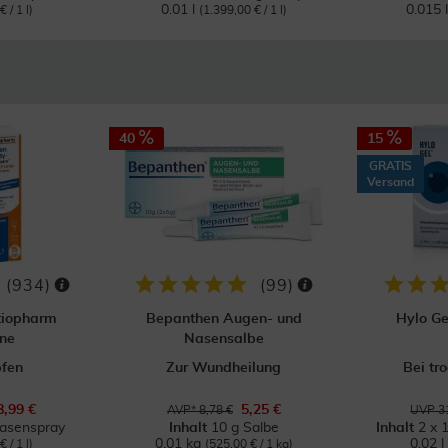
0.01 l
0.015 
 / 1 l)
(1.399,00 € / 1 l)
40
15
GRATIS
Versand
(
934
)
(
99
)
tiopharm
Bepanthen Augen- und
Hylo Ge
ne
Nasensalbe
pfen
Zur Wundheilung
Bei tr
8,99 €
5,25 €
AVP* 8,78 €
UVP 31
Nasenspray
Inhalt
10 g Salbe
Inhalt
2 x 
0.01 kg
0.02 l
 / 1 l)
(525,00 € / 1 kg)