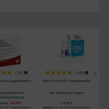
41
GRAT
Vers
(
24
)
(
28
)
asia Augentropfen
Hylo Vision HD Augentropfen
posophisch bei
Bei trockenen Augen
autentzündung
18,99 €
13,99 €
1,90 €
0.5 ml Augentropfen
Inhalt
2 x 15 ml Augentropfen
Inh