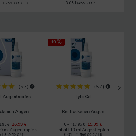
l
0.03 l
(1.266,00 € / 1 l)
(466,33 € / 1 l)
10
14
(
57
)
(
57
)
l Augentropfen
Hylo Gel
Hylo
ockenen Augen
Bei trockenen Augen
26,99 €
15,99 €
,95 €
UVP 17,95 €
10 ml Augentropfen
Inhalt
10 ml Augentropfen
I
0.01 l
(1.349,50 € / 1 l)
(1.599,00 € / 1 l)