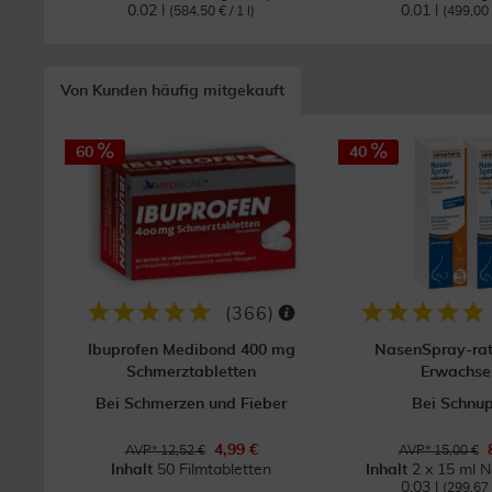
0.02 l
0.01 l
(584,50 € / 1 l)
(499,00 €
Von Kunden häufig mitgekauft
60
40
(
366
)
Ibuprofen Medibond 400 mg
NasenSpray-ra
Schmerztabletten
Erwachse
Bei Schmerzen und Fieber
Bei Schnu
4,99 €
AVP* 12,52 €
AVP* 15,00 €
Inhalt
50 Filmtabletten
Inhalt
2 x 15 ml 
0.03 l
(299,67 €