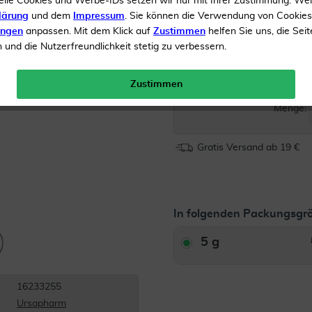
elle Cookies und Werbe-IDs setzen wir nur mit Ihrer Zustimmung. We
lärung
und dem
Impressum
. Sie können die Verwendung von Cookie
Inhalt
5 g Salbe
ungen
anpassen. Mit dem Klick auf
Zustimmen
helfen Sie uns, die Seit
und die Nutzerfreundlichkeit stetig zu verbessern.
Zustimmen
Menge:
Gratis Versand ab 19 €
In folgenden Packungsgrö
5 g
16233255
Ursapharm