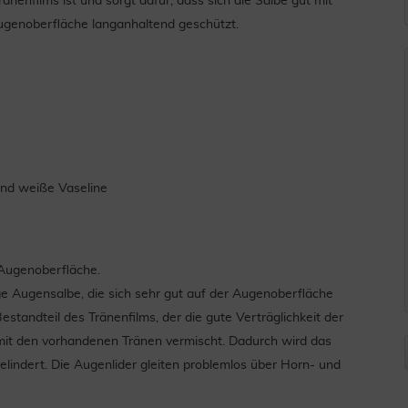
ränenfilms ist und sorgt dafür, dass sich die Salbe gut mit
 Augenoberfläche langanhaltend geschützt.
 und weiße Vaseline
Augenoberfläche.
 Augensalbe, die sich sehr gut auf der Augenoberfläche
Bestandteil des Tränenfilms, der die gute Verträglichkeit der
t mit den vorhandenen Tränen vermischt. Dadurch wird das
lindert. Die Augenlider gleiten problemlos über Horn- und