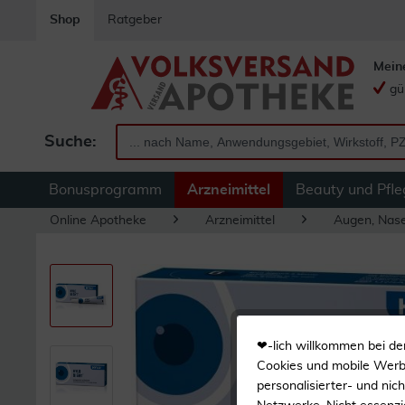
Shop
Ratgeber
Mein
gü
Suche:
Bonusprogramm
Arzneimittel
Beauty und Pfle
Online Apotheke
Arzneimittel
Augen, Nas
❤-lich willkommen bei de
Cookies und mobile Werbe
personalisierter- und nic