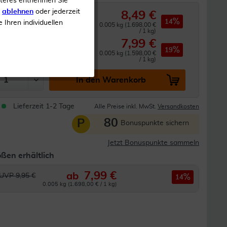
iteres entnehmen Sie
s
ablehnen
oder jederzeit
8,49 €
UVP 9,95 €
14
e Ihren individuellen
0.005 kg (1.698,00 €
/ 1 kg)
7,99 €
ab
3
Stück
19
0.005 kg (1.598,00 €
/ 1 kg)
In den Warenkorb
Lieferzeit 1-2 Tage
Alle Preise inkl. MwSt.
Versandkosten
80
P
Bonuspunkte sichern
Jetzt Bonuspunkte sammeln
ßen erhältlich
7,99 €
ab
UVP 9,95 €
14
0.005 kg (1.698,00 € / 1 kg)