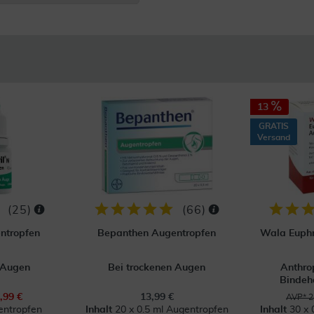
13
GRATIS
Versand
(
25
)
(
66
)
entropfen
Bepanthen Augentropfen
Wala Euphr
n Augen
Bei trockenen Augen
Anthro
Bindeh
,99 €
13,99 €
AVP* 2
entropfen
Inhalt
20 x 0.5 ml Augentropfen
Inhalt
30 x 