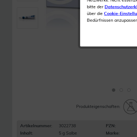
Netzwerke. Nicht essenzi
bitte der
Datenschutzerk
über die
Cookie-Einstell
Bedürfnissen anzupassen 
Produkteigenschaften:
Artikelnummer:
3022738
PZN:
Inhalt:
5 g Salbe
Marke: