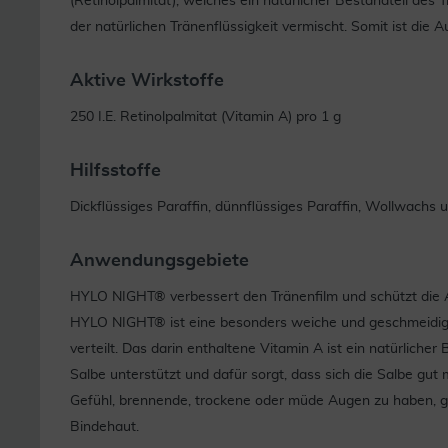
(Retinolpalmitat), welches ein natürlicher Bestandteil des T
der natürlichen Tränenflüssigkeit vermischt. Somit ist die
Aktive Wirkstoffe
250 I.E. Retinolpalmitat (Vitamin A) pro 1 g
Hilfsstoffe
Dickflüssiges Paraffin, dünnflüssiges Paraffin, Wollwachs
Anwendungsgebiete
HYLO NIGHT® verbessert den Tränenfilm und schützt die 
HYLO NIGHT® ist eine besonders weiche und geschmeidige
verteilt. Das darin enthaltene Vitamin A ist ein natürlicher 
Salbe unterstützt und dafür sorgt, dass sich die Salbe gu
Gefühl, brennende, trockene oder müde Augen zu haben, ge
Bindehaut.