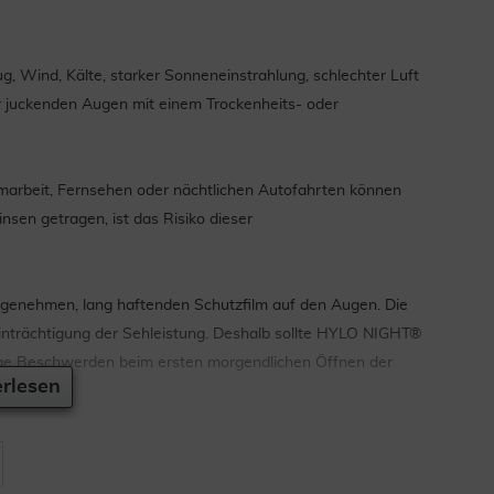
ug, Wind, Kälte, starker Sonneneinstrahlung, schlechter Luft
 juckenden Augen mit einem Trockenheits- oder
irmarbeit, Fernsehen oder nächtlichen Autofahrten können
en getragen, ist das Risiko dieser
genehmen, lang haftenden Schutzfilm auf den Augen. Die
eeinträchtigung der Sehleistung. Deshalb sollte HYLO NIGHT®
ge Beschwerden beim ersten morgendlichen Öffnen der
rlesen
dividuellen Beschwerden und Lebensgewohnheiten.