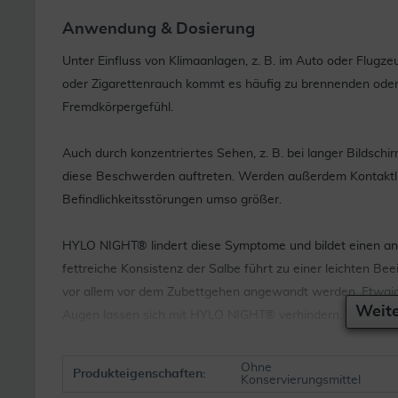
Anwendung & Dosierung
Unter Einfluss von Klimaanlagen, z. B. im Auto oder Flugze
oder Zigarettenrauch kommt es häufig zu brennenden oder
Fremdkörpergefühl.
Auch durch konzentriertes Sehen, z. B. bei langer Bildsch
diese Beschwerden auftreten. Werden außerdem Kontaktlins
Befindlichkeitsstörungen umso größer.
HYLO NIGHT® lindert diese Symptome und bildet einen an
fettreiche Konsistenz der Salbe führt zu einer leichten B
vor allem vor dem Zubettgehen angewandt werden. Etwai
Weite
Augen lassen sich mit HYLO NIGHT® verhindern.
Die Häufigkeit der Anwendung richtet sich nach Ihren in
Ohne
Produkteigenschaften:
Konservierungsmittel