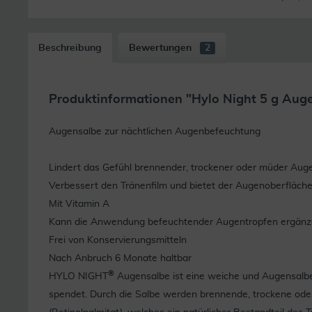
Beschreibung
Bewertungen
2
Produktinformationen "Hylo Night 5 g Aug
Augensalbe zur nächtlichen Augenbefeuchtung
Lindert das Gefühl brennender, trockener oder müder Aug
Verbessert den Tränenfilm und bietet der Augenoberfläch
Mit Vitamin A
Kann die Anwendung befeuchtender Augentropfen ergän
Frei von Konservierungsmitteln
Nach Anbruch 6 Monate haltbar
®
HYLO NIGHT
Augensalbe ist eine weiche und Augensalbe,
spendet. Durch die Salbe werden brennende, trockene oder