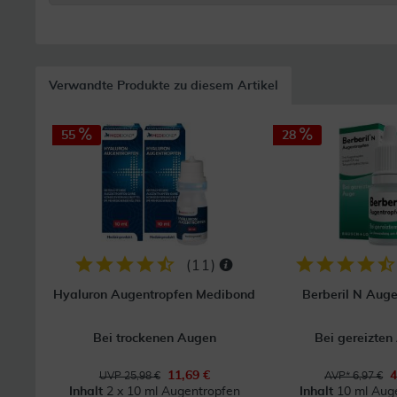
Verwandte Produkte zu diesem Artikel
55
28
(
11
)
Hyaluron Augentropfen Medibond
Berberil N Aug
Bei trockenen Augen
Bei gereizte
11,69 €
4
UVP 25,98 €
AVP* 6,97 €
Inhalt
2 x 10 ml Augentropfen
Inhalt
10 ml Aug