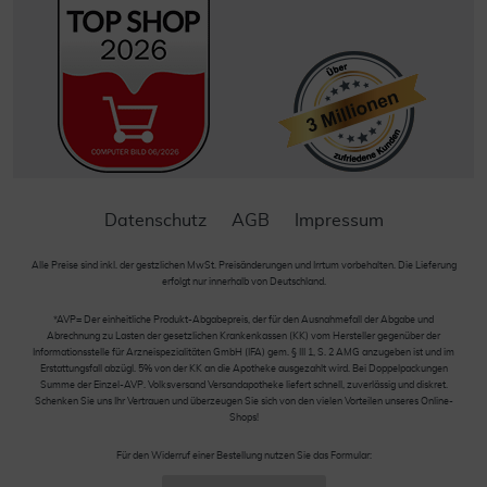
Datenschutz
AGB
Impressum
Alle Preise sind inkl. der gestzlichen MwSt. Preisänderungen und Irrtum vorbehalten. Die Lieferung
erfolgt nur innerhalb von Deutschland.
*AVP= Der einheitliche Produkt-Abgabepreis, der für den Ausnahmefall der Abgabe und
Abrechnung zu Lasten der gesetzlichen Krankenkassen (KK) vom Hersteller gegenüber der
Informationsstelle für Arzneispezialitäten GmbH (IFA) gem. § III 1, S. 2 AMG anzugeben ist und im
Erstattungsfall abzügl. 5% von der KK an die Apotheke ausgezahlt wird. Bei Doppelpackungen
Summe der Einzel-AVP. Volksversand Versandapotheke liefert schnell, zuverlässig und diskret.
Schenken Sie uns Ihr Vertrauen und überzeugen Sie sich von den vielen Vorteilen unseres Online-
Shops!
Für den Widerruf einer Bestellung nutzen Sie das Formular: