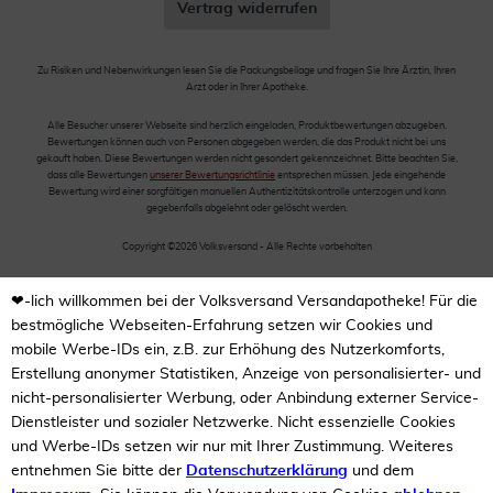
Vertrag widerrufen
Zu Risiken und Nebenwirkungen lesen Sie die Packungsbeilage und fragen Sie Ihre Ärztin, Ihren
Arzt oder in Ihrer Apotheke.
Alle Besucher unserer Webseite sind herzlich eingeladen, Produktbewertungen abzugeben.
Bewertungen können auch von Personen abgegeben werden, die das Produkt nicht bei uns
gekauft haben. Diese Bewertungen werden nicht gesondert gekennzeichnet. Bitte beachten Sie,
dass alle Bewertungen
unserer Bewertungsrichtlinie
entsprechen müssen. Jede eingehende
Bewertung wird einer sorgfältigen manuellen Authentizitätskontrolle unterzogen und kann
gegebenfalls abgelehnt oder gelöscht werden.
Copyright ©2026 Volksversand - Alle Rechte vorbehalten
❤-lich willkommen bei der Volksversand Versandapotheke! Für die
bestmögliche Webseiten-Erfahrung setzen wir Cookies und
mobile Werbe-IDs ein, z.B. zur Erhöhung des Nutzerkomforts,
Erstellung anonymer Statistiken, Anzeige von personalisierter- und
nicht-personalisierter Werbung, oder Anbindung externer Service-
Dienstleister und sozialer Netzwerke. Nicht essenzielle Cookies
und Werbe-IDs setzen wir nur mit Ihrer Zustimmung. Weiteres
entnehmen Sie bitte der
Datenschutzerklärung
und dem