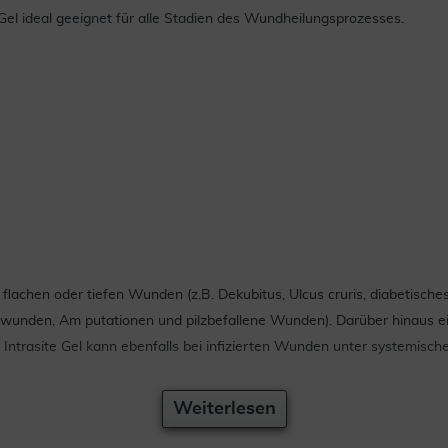
te Gel ideal geeignet für alle Stadien des Wundheilungsprozesses.
auf flachen oder tiefen Wunden (z.B. Dekubitus, Ulcus cruris, diabeti
unden, Am putationen und pilzbefallene Wunden). Darüber hinaus eign
Intrasite Gel kann ebenfalls bei infizierten Wunden unter systemische
Weiterlesen