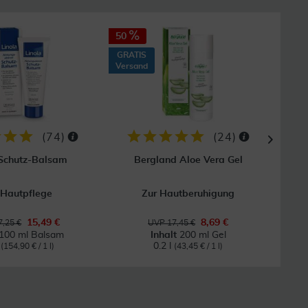
50
40
GRATIS
GRAT
Versand
Vers
(
74
)
(
24
)
 Schutz-Balsam
Bergland Aloe Vera Gel
 Hautpflege
Zur Hautberuhigung
Bei
15,49 €
8,69 €
,25 €
UVP 17,45 €
100 ml Balsam
Inhalt
200 ml Gel
l
0.2 l
(154,90 € / 1 l)
(43,45 € / 1 l)