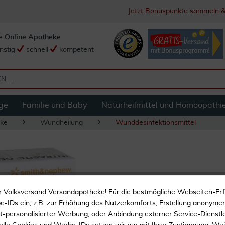
Jetzt Bonuspunkte sammeln &
e Online Apotheke
nstig
schnell
kompetent
ge
Familie und Baby
Naturheilmittel und Homöopathi
ke
Wundheilung
Wunddesinfektionsmittel
Intrasite Gel Hydr
r Volksversand Versandapotheke! Für die bestmögliche Webseiten-Er
-IDs ein, z.B. zur Erhöhung des Nutzerkomforts, Erstellung anonymer 
ht-personalisierter Werbung, oder Anbindung externer Service-Dienstle
Zur Wundreinigung