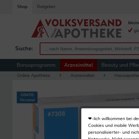
Shop
Ratgeber
Mein
gü
Suche:
Bonusprogramm
Arzneimittel
Beauty und Pfle
Online Apotheke
Arzneimittel
Hausapothe
GRATIS
Versand
❤-lich willkommen bei de
Cookies und mobile Werbe
personalisierter- und nic