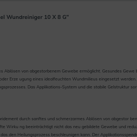
el Wundreiniger 10 X 8 G"
sanftes Ablösen von abgestorbenem Gewebe ermöglicht. Gesundes Gew
 oder Erze ugung eines idealfeuchten Wundmilieus eingesetzt werden.
ngsprozesses. Das Applikations-System und die stabile Gelstruktur sorg
Debridement durch sanftes und schmerzarmes Ablösen von abgestor be
nfte Wirku ng beeinträchtigt nicht das neu gebildete Gewebe und red
, das den Heilungsprozess beschleunigen kann. Der Applikationsspender