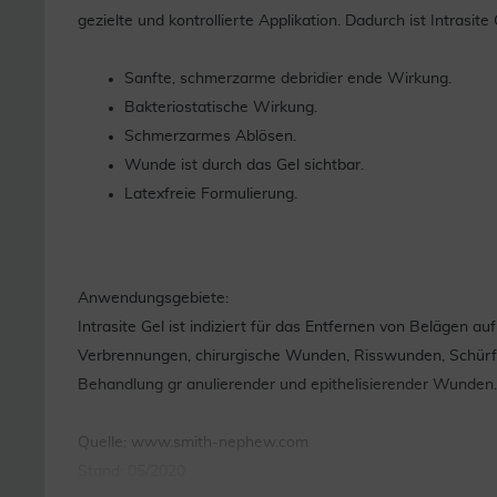
gezielte und kontrollierte Applikation. Dadurch ist Intrasi
Sanfte, schmerzarme debridier ende Wirkung.
Bakteriostatische Wirkung.
Schmerzarmes Ablösen.
Wunde ist durch das Gel sichtbar.
Latexfreie Formulierung.
Anwendungsgebiete:
Intrasite Gel ist indiziert für das Entfernen von Belägen 
Verbrennungen, chirurgische Wunden, Risswunden, Schürfw
Behandlung gr anulierender und epithelisierender Wunden. 
Quelle: www.smith-nephew.com
Stand: 05/2020