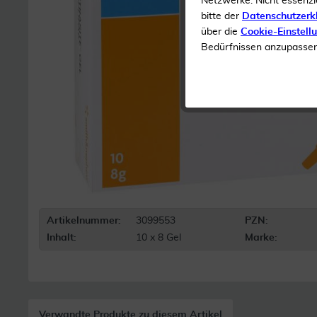
Netzwerke. Nicht essenzi
bitte der
Datenschutzerk
über die
Cookie-Einstell
Bedürfnissen anzupassen 
Artikelnummer:
3099553
PZN:
Inhalt:
10 x 8 Gel
Marke:
Verwandte Produkte zu diesem Artikel