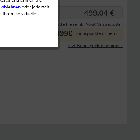
iteres entnehmen Sie
s
ablehnen
oder jederzeit
499,04 €
e Ihren individuellen
Derzeit nicht lieferbar
Alle Preise inkl. MwSt.
Versandkosten
4990
P
Bonuspunkte sichern
Jetzt Bonuspunkte sammeln