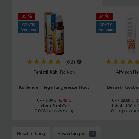
35
34
GRATIS
GRATIS
Versand
Versand
(
62
)
Fenistil Kühl Roll-on
Alfason Re
Kühlende Pflege für gereizte Haut
Bei sehr trocke
6,45 €
1
UVP 9,96 €
UVP 28,99 €
Inhalt
8 ml Gel
Inhalt
100 g 
0.008 l
0.1 kg
(806,25 € / 1 l)
(189,90 €
Beschreibung
Bewertungen
0