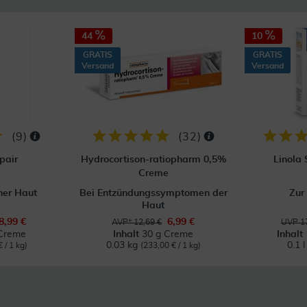
44
10
GRATIS
GRATIS
Versand
Versand
(
9
)
(
32
)
pair
Hydrocortison-ratiopharm 0,5%
Linola
Creme
ner Haut
Bei Entzündungssymptomen der
Zur
Haut
8,99 €
6,99 €
AVP* 12,69 €
UVP 17
Creme
Inhalt
30 g Creme
Inhalt
0.03 kg
0.1 
 / 1 kg)
(233,00 € / 1 kg)