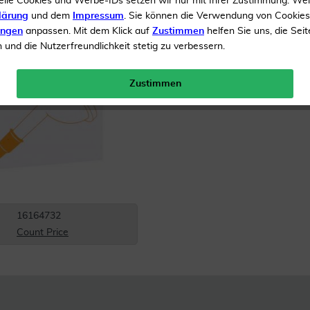
elle Cookies und Werbe-IDs setzen wir nur mit Ihrer Zustimmung. We
lärung
und dem
Impressum
. Sie können die Verwendung von Cookie
Inhalt
10 x 8 Gel
ungen
anpassen. Mit dem Klick auf
Zustimmen
helfen Sie uns, die Seit
und die Nutzerfreundlichkeit stetig zu verbessern.
Versandkostenfrei
Zustimmen
16164732
Count Price