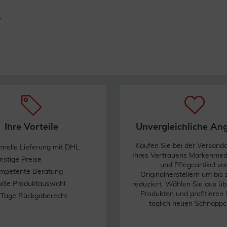
z
Ihre Vorteile
Unvergleichliche An
Kaufen Sie bei der Versand
hnelle Lieferung mit DHL
Ihres Vertrauens Markenme
nstige Preise
und Pflegeartikel vo
mpetente Beratung
Originalherstellern um bis
oße Produktauswahl
reduziert. Wählen Sie aus üb
Produkten und profitieren 
 Tage Rückgaberecht
täglich neuen Schnäppc