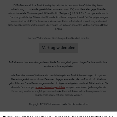
*AVP= Der einheitliche Produkt-Abgabepreis, der für den Ausnahmefall der Abgabe und
Abrechnung zu Lasten der gesetzlichen Krankenkassen (KK) vom Hersteller gegenüber der
Informationsstelle für Arzneispezialitäten GmbH (IFA) gem. § III 1, S. 2 AMG anzugeben ist und im
Erstattungsfall abzügl. 5% von der KK an die Apotheke ausgezahlt wird. Bei Doppelpackungen
Summe der Einzel-AVP. Volksversand Versandapotheke liefert schnell, zuverlässig und diskret.
Schenken Sie uns Ihr Vertrauen und überzeugen Sie sich von den vielen Vorteilen unseres Online-
Shops!
Für den Widerruf einer Bestellung nutzen Sie das Formular:
Vertrag widerrufen
Zu Risiken und Nebenwirkungen lesen Sie die Packungsbeilage und fragen Sie Ihre Ärztin, Ihren
Arzt oder in Ihrer Apotheke.
Alle Besucher unserer Webseite sind herzlich eingeladen, Produktbewertungen abzugeben.
Bewertungen können auch von Personen abgegeben werden, die das Produkt nicht bei uns
gekauft haben. Diese Bewertungen werden nicht gesondert gekennzeichnet. Bitte beachten Sie,
dass alle Bewertungen
unserer Bewertungsrichtlinie
entsprechen müssen. Jede eingehende
Bewertung wird einer sorgfältigen manuellen Authentizitätskontrolle unterzogen und kann
gegebenfalls abgelehnt oder gelöscht werden.
Copyright ©2026 Volksversand - Alle Rechte vorbehalten