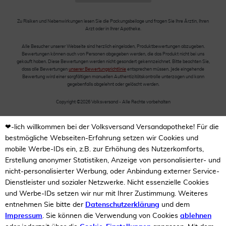
Zu Risiken und Nebenwirkungen lesen Sie die Packungsbeilage und fragen Sie Ihre Ärztin, Ihren
Arzt oder in Ihrer Apotheke.
Alle Besucher unserer Webseite sind herzlich eingeladen, Produktbewertungen abzugeben.
Bewertungen können auch von Personen abgegeben werden, die das Produkt nicht bei uns
gekauft haben. Diese Bewertungen werden nicht gesondert gekennzeichnet. Bitte beachten Sie,
dass alle Bewertungen
unserer Bewertungsrichtlinie
entsprechen müssen. Jede eingehende
Bewertung wird einer sorgfältigen manuellen Authentizitätskontrolle unterzogen und kann
gegebenfalls abgelehnt oder gelöscht werden.
Copyright ©2026 Volksversand - Alle Rechte vorbehalten
❤-lich willkommen bei der Volksversand Versandapotheke! Für die
bestmögliche Webseiten-Erfahrung setzen wir Cookies und
mobile Werbe-IDs ein, z.B. zur Erhöhung des Nutzerkomforts,
Erstellung anonymer Statistiken, Anzeige von personalisierter- und
nicht-personalisierter Werbung, oder Anbindung externer Service-
Dienstleister und sozialer Netzwerke. Nicht essenzielle Cookies
und Werbe-IDs setzen wir nur mit Ihrer Zustimmung. Weiteres
entnehmen Sie bitte der
Datenschutzerklärung
und dem
Impressum
. Sie können die Verwendung von Cookies
ablehnen