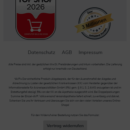
Datenschutz
AGB
Impressum
Alle Preise sind inkl. der gestzlichen MwSt. Preisänderungen und Irrtum vorbehalten. Die Lieferung
erfolgt nur innerhalb von Deutschland.
*AVP= Der einheitliche Produkt-Abgabepreis, der für den Ausnahmefall der Abgabe und
Abrechnung zu Lasten der gesetzlichen Krankenkassen (KK) vom Hersteller gegenüber der
Informationsstelle für Arzneispezialitäten GmbH (IFA) gem. § III 1, S. 2 AMG anzugeben ist und im
Erstattungsfall abzügl. 5% von der KK an die Apotheke ausgezahlt wird. Bei Doppelpackungen
Summe der Einzel-AVP. Volksversand Versandapotheke liefert schnell, zuverlässig und diskret.
Schenken Sie uns Ihr Vertrauen und überzeugen Sie sich von den vielen Vorteilen unseres Online-
Shops!
Für den Widerruf einer Bestellung nutzen Sie das Formular:
Vertrag widerrufen