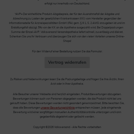
erfolgt nur innerhalb von Deutschland.
*AVP= Der einheitliche Produkt-Abgabepreis, der für den Ausnahmefall der Abgabe und
Abrechnung zu Lasten der gesetzlichen Krankenkassen (KK) vom Hersteller gegenüber der
Informationsstelle für Arzneispezialitäten GmbH (IFA) gem. § III 1, S. 2 AMG anzugeben ist und im
Erstattungsfall abzügl. 5% von der KK an die Apotheke ausgezahlt wird. Bei Doppelpackungen
Summe der Einzel-AVP. Volksversand Versandapotheke liefert schnell, zuverlässig und diskret.
Schenken Sie uns Ihr Vertrauen und überzeugen Sie sich von den vielen Vorteilen unseres Online-
Shops!
Für den Widerruf einer Bestellung nutzen Sie das Formular:
Vertrag widerrufen
Zu Risiken und Nebenwirkungen lesen Sie die Packungsbeilage und fragen Sie Ihre Ärztin, Ihren
Arzt oder in Ihrer Apotheke.
Alle Besucher unserer Webseite sind herzlich eingeladen, Produktbewertungen abzugeben.
Bewertungen können auch von Personen abgegeben werden, die das Produkt nicht bei uns
gekauft haben. Diese Bewertungen werden nicht gesondert gekennzeichnet. Bitte beachten Sie,
dass alle Bewertungen
unserer Bewertungsrichtlinie
entsprechen müssen. Jede eingehende
Bewertung wird einer sorgfältigen manuellen Authentizitätskontrolle unterzogen und kann
gegebenfalls abgelehnt oder gelöscht werden.
Copyright ©2026 Volksversand - Alle Rechte vorbehalten