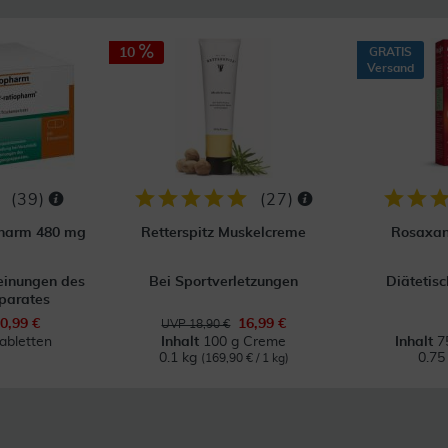
10
GRATIS
Versand
(
39
)
(
27
)
opharm 480 mg
Retterspitz Muskelcreme
Rosaxan
einungen des
Bei Sportverletzungen
Diätetis
parates
0,99 €
16,99 €
UVP 18,90 €
abletten
Inhalt
100 g Creme
Inhalt
7
0.1 kg
0.75
(169,90 € / 1 kg)