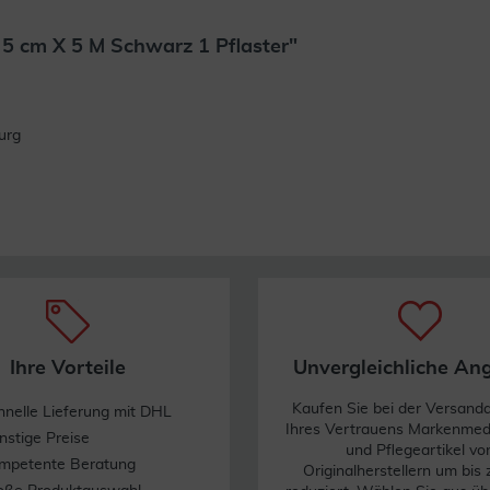
5 cm X 5 M Schwarz 1 Pflaster"
Weiterlesen
urg
Ihre Vorteile
Unvergleichliche An
Kaufen Sie bei der Versand
hnelle Lieferung mit DHL
Ihres Vertrauens Markenme
nstige Preise
und Pflegeartikel vo
mpetente Beratung
Originalherstellern um bis