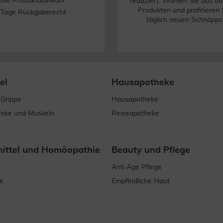
oße Produktauswahl
reduziert. Wählen Sie aus üb
Produkten und profitieren 
 Tage Rückgaberecht
täglich neuen Schnäppc
el
Hausapotheke
 Grippe
Hausapotheke
enke und Muskeln
Reiseapotheke
mittel und Homöopathie
Beauty und Pflege
Anti Age Pflege
e
Empfindliche Haut