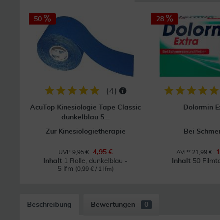
50
28
(
4
)
AcuTop Kinesiologie Tape Classic
Dolormin E
dunkelblau 5...
Zur Kinesiologietherapie
Bei Schme
4,95 €
1
UVP 9,95 €
AVP* 21,99 €
Inhalt
1 Rolle, dunkelblau -
Inhalt
50 Filmt
5 lfm
(0,99 € / 1 lfm)
Beschreibung
Bewertungen
0