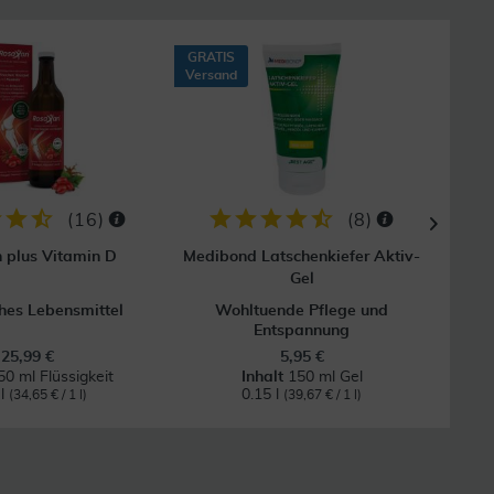
GRATIS
30
Versand
(
16
)
(
8
)
 plus Vitamin D
Medibond Latschenkiefer Aktiv-
Gel
ches Lebensmittel
Wohltuende Pflege und
Entspannung
25,99 €
5,95 €
50 ml Flüssigkeit
Inhalt
150 ml Gel
 l
0.15 l
(34,65 € / 1 l)
(39,67 € / 1 l)