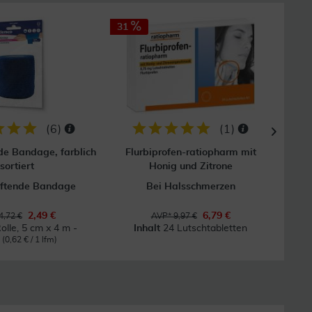
31
60
(
6
)
(
1
)
de Bandage, farblich
Flurbiprofen-ratiopharm mit
Ib
sortiert
Honig und Zitrone
aftende Bandage
Bei Halsschmerzen
B
2,49 €
6,79 €
4,72 €
AVP* 9,97 €
olle, 5 cm x 4 m -
Inhalt
24 Lutschtabletten
m
(0,62 € / 1 lfm)