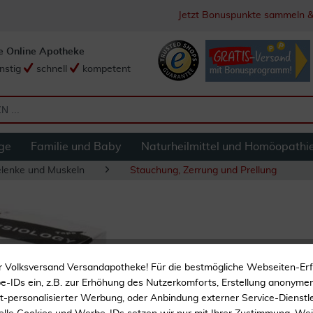
Jetzt Bonuspunkte sammeln &
e Online Apotheke
nstig
schnell
kompetent
ge
Familie und Baby
Naturheilmittel und Homöopathi
lenke und Muskeln
Stauchung, Zerrung und Prellung
Kinesiotape Nasar
r Volksversand Versandapotheke! Für die bestmögliche Webseiten-Er
-IDs ein, z.B. zur Erhöhung des Nutzerkomforts, Erstellung anonymer 
ht-personalisierter Werbung, oder Anbindung externer Service-Dienstle
Zur Tape Therapie