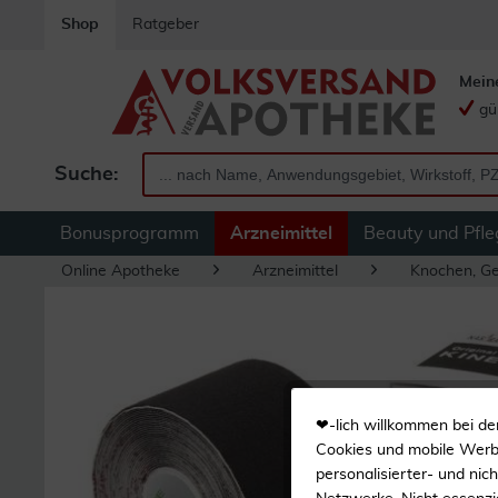
Shop
Ratgeber
Mein
gü
Suche:
Bonusprogramm
Arzneimittel
Beauty und Pfle
Online Apotheke
Arzneimittel
Knochen, Ge
❤-lich willkommen bei de
Cookies und mobile Werbe
personalisierter- und nic