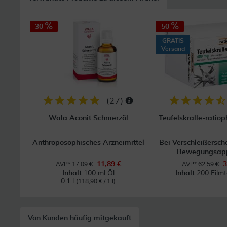
30
50
GRATIS
Versand
(
27
)
Wala Aconit Schmerzöl
Teufelskralle-rati
Anthroposophisches Arzneimittel
Bei Verschleißersch
Bewegungsap
11,89 €
3
AVP* 17,09 €
AVP* 62,59 €
Inhalt
100 ml Öl
Inhalt
200 Filmt
0.1 l
(118,90 € / 1 l)
Von Kunden häufig mitgekauft