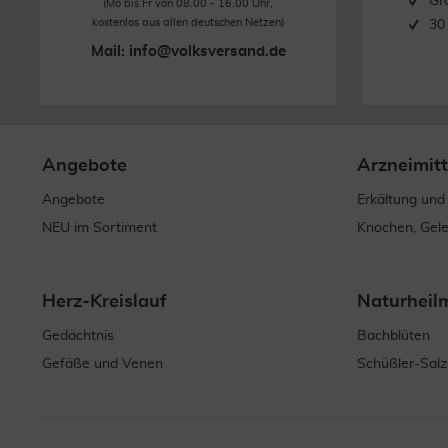
Gr
(Mo bis Fr von 08.00 - 16.00 Uhr,
kostenlos aus allen deutschen Netzen)
30
Mail:
info@volksversand.de
Angebote
Arzneimitt
Angebote
Erkältung und
NEU im Sortiment
Knochen, Gel
Herz-Kreislauf
Naturheil
Gedächtnis
Bachblüten
Gefäße und Venen
Schüßler-Salz