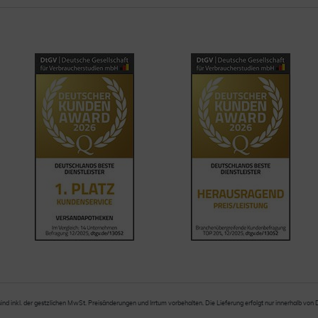
sind inkl. der gestzlichen MwSt. Preisänderungen und Irrtum vorbehalten. Die Lieferung erfolgt nur innerhalb von