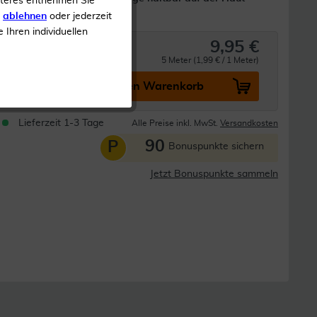
iteres entnehmen Sie
s
ablehnen
oder jederzeit
e Ihren individuellen
9,95 €
5 Meter (1,99 € / 1 Meter)
In den Warenkorb
Lieferzeit 1-3 Tage
Alle Preise inkl. MwSt.
Versandkosten
90
P
Bonuspunkte sichern
Jetzt Bonuspunkte sammeln