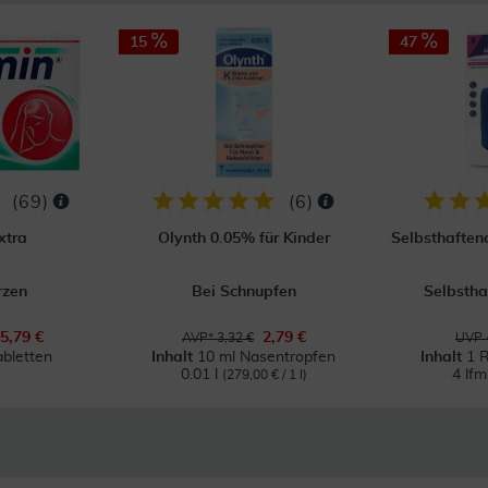
15
47
(
69
)
(
6
)
xtra
Olynth 0.05% für Kinder
Selbsthaften
rzen
Bei Schnupfen
Selbsth
5,79 €
2,79 €
AVP* 3,32 €
UVP 
abletten
Inhalt
10 ml Nasentropfen
Inhalt
1 R
0.01 l
4 lf
(279,00 € / 1 l)