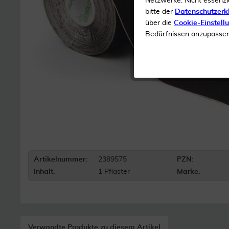
Netzwerke. Nicht essenzi
bitte der
Datenschutzerk
über die
Cookie-Einstell
Bedürfnissen anzupassen 
Artikelnummer:
2389575
PZN:
Inhalt:
1 Pflaster
Marke:
Verwandte Produkte zu diesem Artikel