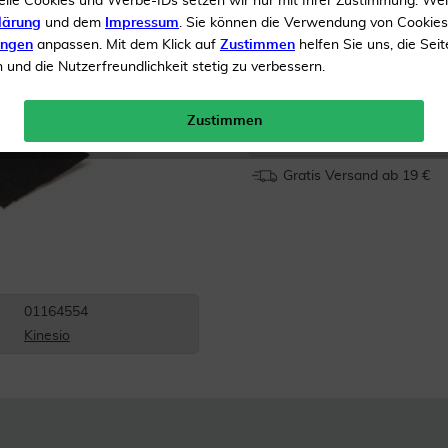
elle Cookies und Werbe-IDs setzen wir nur mit Ihrer Zustimmung. We
Wasserfest
lärung
und dem
Impressum
. Sie können die Verwendung von Cookie
ungen
anpassen. Mit dem Klick auf
Zustimmen
helfen Sie uns, die Seit
und die Nutzerfreundlichkeit stetig zu verbessern.
Inhalt
1 Pflaster
Menge:
Zustimmen
Gratis Versand ab 19 €
01164554
Kinesio