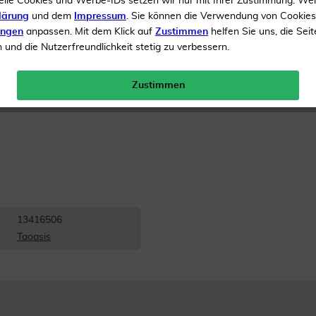
elle Cookies und Werbe-IDs setzen wir nur mit Ihrer Zustimmung. We
Inhalt
10 ml Ätherisches 
lärung
und dem
Impressum
. Sie können die Verwendung von Cookie
ungen
anpassen. Mit dem Klick auf
Zustimmen
helfen Sie uns, die Seit
Menge:
und die Nutzerfreundlichkeit stetig zu verbessern.
Gratis Versand ab 19 €
Zustimmen
13416506
Taoasis