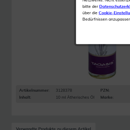
Netzwerke. Nicht essenzi
bitte der
Datenschutzerk
über die
Cookie-Einstell
Bedürfnissen anzupassen 
Artikelnummer:
3128378
PZN:
Inhalt:
10 ml Ätherisches Öl
Marke:
Verwandte Produkte zu diesem Artikel