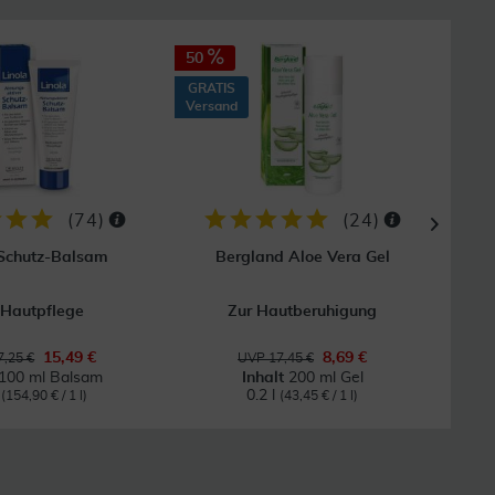
50
40
GRATIS
GRAT
Versand
Vers
(
74
)
(
24
)
 Schutz-Balsam
Bergland Aloe Vera Gel
 Hautpflege
Zur Hautberuhigung
Bei
15,49 €
8,69 €
,25 €
UVP 17,45 €
100 ml Balsam
Inhalt
200 ml Gel
l
0.2 l
(154,90 € / 1 l)
(43,45 € / 1 l)