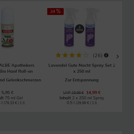
24
20
(
26
)
ALBE Apothekers
Lavendel Gute Nacht Spray Set 2
La
 Bio Hanf Roll-on
x 250 ml
und Gelenkschmerzen
Zur Entspannung
5,95 €
14,99 €
UVP 19,98 €
alt
75 ml Gel
Inhalt
2 x 250 ml Spray
 l
0.5 l
(79,33 € / 1 l)
(29,98 € / 1 l)