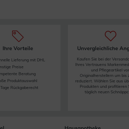
Ihre Vorteile
Unvergleichliche An
Kaufen Sie bei der Versand
hnelle Lieferung mit DHL
Ihres Vertrauens Markenme
nstige Preise
und Pflegeartikel vo
mpetente Beratung
Originalherstellern um bis
oße Produktauswahl
reduziert. Wählen Sie aus üb
Produkten und profitieren 
 Tage Rückgaberecht
täglich neuen Schnäppc
el
Hausapotheke