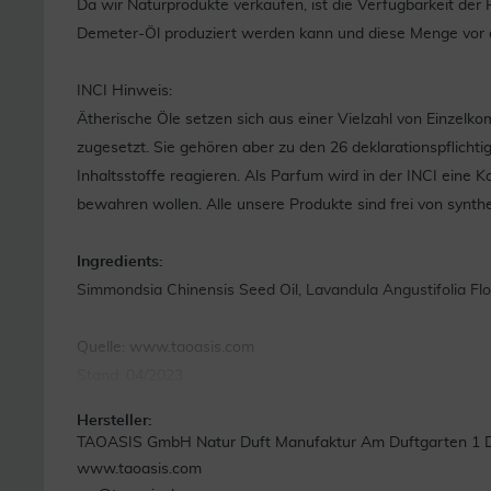
Da wir Naturprodukte verkaufen, ist die Verfügbarkeit d
Demeter-Öl produziert werden kann und diese Menge vor der 
INCI Hinweis:
Ätherische Öle setzen sich aus einer Vielzahl von Einzelk
zugesetzt. Sie gehören aber zu den 26 deklarationspflicht
Inhaltsstoffe reagieren. Als Parfum wird in der INCI ein
bewahren wollen. Alle unsere Produkte sind frei von synthe
Ingredients:
Simmondsia Chinensis Seed Oil, Lavandula Angustifolia Flow
Quelle: www.taoasis.com
Stand: 04/2023
Hersteller:
TAOASIS GmbH Natur Duft Manufaktur Am Duftgarten 1 D
www.taoasis.com