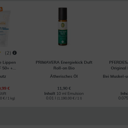
(
2
)
e Lippen
PRIMAVERA Energiekick Duft
PFERDES
 50+ +...
Roll-on Bio
Original
utz
Ätherisches Öl
Bei Muskel-
9,99 €
11,90 €
tift
Inhalt
10 ml Emulsion
Inh
0.01 l
0.075
0 € / 1 kg)
(1.190,00 € / 1 l)