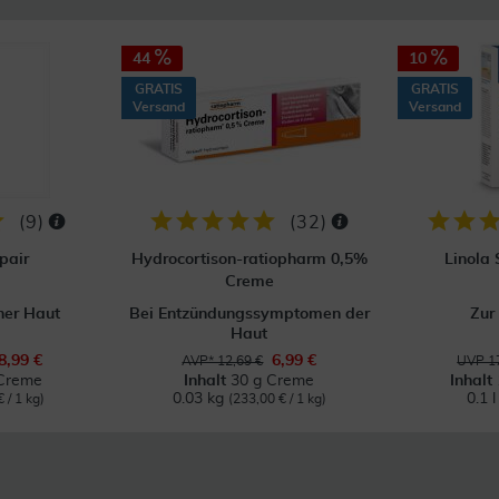
44
10
GRATIS
GRATIS
Versand
Versand
(
9
)
(
32
)
pair
Hydrocortison-ratiopharm 0,5%
Linola
Creme
ner Haut
Bei Entzündungssymptomen der
Zur
Haut
8,99 €
6,99 €
AVP* 12,69 €
UVP 17
Creme
Inhalt
30 g Creme
Inhalt
0.03 kg
0.1 
 / 1 kg)
(233,00 € / 1 kg)