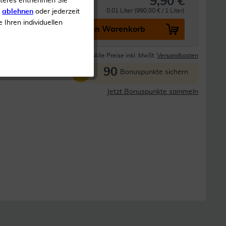
9,90 €
iteres entnehmen Sie
Öl
0.01 Liter (990,00 € / 1 Liter)
s
ablehnen
oder jederzeit
e Ihren individuellen
In den Warenkorb
Lieferzeit 1-3 Tage
Alle Preise inkl. MwSt.
Versandkosten
90
P
Bonuspunkte sichern
Jetzt Bonuspunkte sammeln