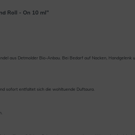
d Roll - On 10 ml"
 aus Detmolder Bio-Anbau. Bei Bedarf auf Nacken, Handgelenk und S
d sofort entfaltet sich die wohltuende Duftaura.
n.