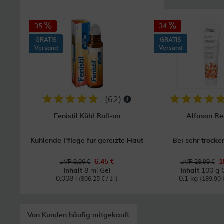
35
34
GRATIS
GRATIS
Versand
Versand
(
62
)
Fenistil Kühl Roll-on
Alfason Re
Kühlende Pflege für gereizte Haut
Bei sehr trocke
6,45 €
1
UVP 9,96 €
UVP 28,99 €
Inhalt
8 ml Gel
Inhalt
100 g 
0.008 l
0.1 kg
(806,25 € / 1 l)
(189,90 €
Von Kunden häufig mitgekauft