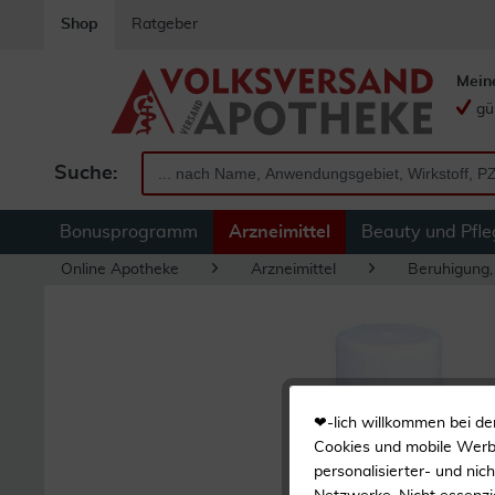
Shop
Ratgeber
Mein
gü
Suche:
Bonusprogramm
Arzneimittel
Beauty und Pfle
Online Apotheke
Arzneimittel
Beruhigung,
❤-lich willkommen bei de
Cookies und mobile Werbe
personalisierter- und nic