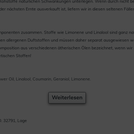
er Rohstoffe natürlichen Schwankungen unterlegen. Wenn durch nicht 
nächsten Ernte ausverkauft ist, liefern wir in diesen seltenen Fälle
omponenten zusammen. Stoffe wie Limonene und Linalool sind ganz natü
igen allergenen Duftstoffen und müssen daher separat ausgewiesen we
e Komposition aus verschiedenen ätherischen Ölen bezeichnet, wenn w
tischen Stoffen!
er Oil, Linalool, Coumarin, Geraniol, Limonene.
Weiterlesen
. 32791, Lage