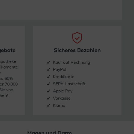
gebote
Sicheres Bezahlen
apotheke
Kauf auf Rechnung
dikamente
PayPal
n
Kreditkarte
 zu 60%
SEPA-Lastschrift
er 70.000
Sie von
Apple Pay
hen!
Vorkasse
Klarna
Magen und Darm