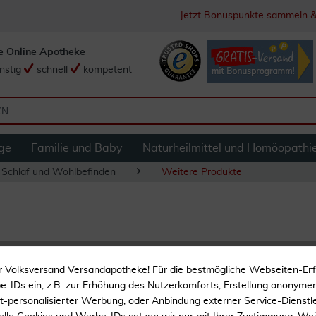
Jetzt Bonuspunkte sammeln &
e Online Apotheke
nstig
schnell
kompetent
ge
Familie und Baby
Naturheilmittel und Homöopathi
 Schlaf und Wohlbefinden
Weitere Produkte
Lavendel Deutschl
r Volksversand Versandapotheke! Für die bestmögliche Webseiten-Er
-IDs ein, z.B. zur Erhöhung des Nutzerkomforts, Erstellung anonymer 
Unterstützend zur Beruh
ht-personalisierter Werbung, oder Anbindung externer Service-Dienstle