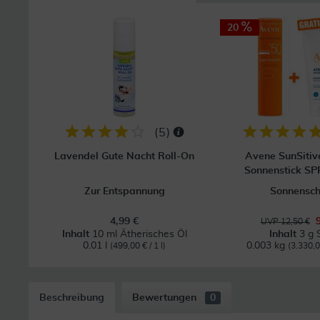
20
(
5
)
Lavendel Gute Nacht Roll-On
Avene SunSitiv
Sonnenstick SPF
Zur Entspannung
Sonnensch
4,99 €
UVP 12,50 €
Inhalt
10 ml Ätherisches Öl
Inhalt
3 g S
0.01 l
0.003 kg
(499,00 € / 1 l)
(3.330,0
Beschreibung
Bewertungen
0