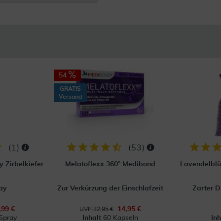
54
GRATIS
Versand
(
1
)
(
53
)
 Zirbelkiefer
Melatoflexx 360° Medibond
Lavendelblü
ay
Zur Verkürzung der Einschlafzeit
Zarter D
,99 €
14,95 €
UVP 32,95 €
Spray
Inhalt
60 Kapseln
In