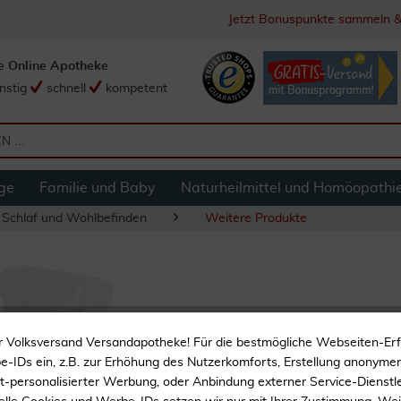
Jetzt Bonuspunkte sammeln &
e Online Apotheke
nstig
schnell
kompetent
ge
Familie und Baby
Naturheilmittel und Homöopathi
 Schlaf und Wohlbefinden
Weitere Produkte
Lavendel Gute Nac
r Volksversand Versandapotheke! Für die bestmögliche Webseiten-Er
-IDs ein, z.B. zur Erhöhung des Nutzerkomforts, Erstellung anonymer 
ht-personalisierter Werbung, oder Anbindung externer Service-Dienstle
Zur Beruhigung