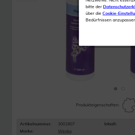
Netzwerke. Nicht essenzi
bitte der
Datenschutzerk
über die
Cookie-Einstell
Bedürfnissen anzupassen 
Produkteigenschaften:
Artikelnummer:
3001807
Inhalt:
Marke:
Wenko