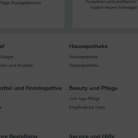
Produkten und profitieren 
 Tage Rückgaberecht
täglich neuen Schnäppc
el
Hausapotheke
 Grippe
Hausapotheke
enke und Muskeln
Reiseapotheke
mittel und Homöopathie
Beauty und Pflege
Anti Age Pflege
e
Empfindliche Haut
hre Bestellung
Service und Hilfe