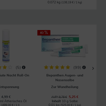
0.072 kg
(138,19 € / 1 kg)
40
47
(
5
)
(
99
)
ute Nacht Roll-On
Bepanthen Augen- und
Nasensalbe
Entspannung
Zur Wundheilung
4,99 €
5,25 €
AVP* 8,78 €
ml Ätherisches Öl
Inhalt
10 g Salbe
l
0.01 kg
(499,00 € / 1 l)
(525,00 € / 1 kg)