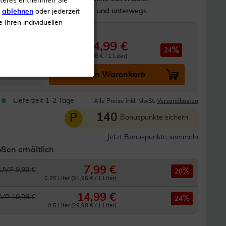
iteres entnehmen Sie
Für daheim und unterwegs
s
ablehnen
oder jederzeit
e Ihren individuellen
14,99 €
19,98 €
24
0.5 Liter (29,98 € / 1 Liter)
In den Warenkorb
Lieferzeit 1-2 Tage
Alle Preise inkl. MwSt.
Versandkosten
140
P
Bonuspunkte sichern
Jetzt Bonuspunkte sammeln
ßen erhältlich
7,99 €
UVP 9,99 €
20
0.25 Liter (31,96 € / 1 Liter)
14,99 €
VP 19,98 €
24
0.5 Liter (29,98 € / 1 Liter)