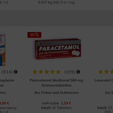
0.027 kg
 / 1 l)
(553,70 € / 1 kg)
50
(
934
)
(
109
)
tiopharm
Paracetamol Medibond 500 mg
Lavendel G
ne
Schmerztabletten
pfen
Bei Fieber und Schmerzen
Zur 
8,99 €
1,59 €
AVP* 3,20 €
Nasenspray
Inhalt
20 Tabletten
Inhalt
10 
0.01 
 / 1 l)