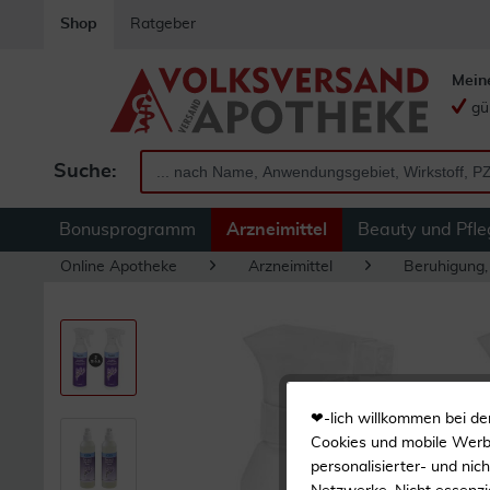
Shop
Ratgeber
Mein
gü
Suche:
Bonusprogramm
Arzneimittel
Beauty und Pfle
Online Apotheke
Arzneimittel
Beruhigung,
❤-lich willkommen bei de
Cookies und mobile Werbe
personalisierter- und nic