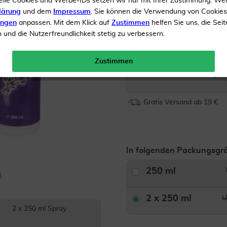
elle Cookies und Werbe-IDs setzen wir nur mit Ihrer Zustimmung. We
Einfache Anwendung
lärung
und dem
Impressum
. Sie können die Verwendung von Cookie
ungen
anpassen. Mit dem Klick auf
Zustimmen
helfen Sie uns, die Seit
und die Nutzerfreundlichkeit stetig zu verbessern.
Inhalt
2 x 250 ml Spray
UVP 
Zustimmen
Menge:
Gratis Versand ab 19 €
In folgenden Packungsgrö
250 ml
2 x 250 ml
U
2 x 250 ml Spray