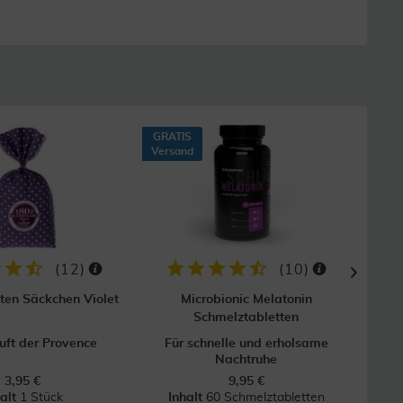
GRATIS
Versand
(
12
)
(
10
)
ten Säckchen Violet
Microbionic Melatonin
Lav
Schmelztabletten
uft der Provence
Für schnelle und erholsame
Nachtruhe
3,95 €
9,95 €
halt
1 Stück
Inhalt
60 Schmelztabletten