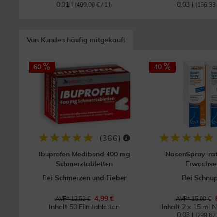
0.01 l
0.03 l
(499,00 € / 1 l)
(166,33 €
Von Kunden häufig mitgekauft
60
40
(
366
)
Ibuprofen Medibond 400 mg
NasenSpray-ra
Schmerztabletten
Erwachse
Bei Schmerzen und Fieber
Bei Schnu
4,99 €
AVP* 12,52 €
AVP* 15,00 €
Inhalt
50 Filmtabletten
Inhalt
2 x 15 ml 
0.03 l
(299,67 €