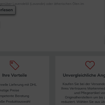
genüber Lavendelöl (Lavandin) oder ätherischen Ölen im
rlesen
n.
Ihre Vorteile
Unvergleichliche An
Kaufen Sie bei der Versand
hnelle Lieferung mit DHL
Ihres Vertrauens Markenme
nstige Preise
und Pflegeartikel vo
mpetente Beratung
Originalherstellern um bis
oße Produktauswahl
reduziert. Wählen Sie aus üb