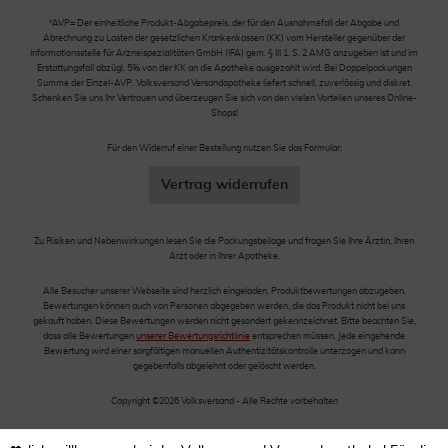
*AVP= Der einheitliche Produkt-Abgabepreis, der für den Ausnahmefall der Abgabe und
Abrechnung zu Lasten der gesetzlichen Krankenkassen (KK) vom Hersteller gegenüber der
Informationsstelle für Arzneispezialitäten GmbH (IFA) gem. § III 1, S. 2 AMG anzugeben ist und im
Erstattungsfall abzügl. 5% von der KK an die Apotheke ausgezahlt wird. Bei Doppelpackungen
Summe der Einzel-AVP. Volksversand Versandapotheke liefert schnell, zuverlässig und diskret.
Schenken Sie uns Ihr Vertrauen und überzeugen Sie sich von den vielen Vorteilen unseres Online-
Shops!
Für den Widerruf einer Bestellung nutzen Sie das Formular:
Vertrag widerrufen
Zu Risiken und Nebenwirkungen lesen Sie die Packungsbeilage und fragen Sie Ihre Ärztin, Ihren
Arzt oder in Ihrer Apotheke.
Alle Besucher unserer Webseite sind herzlich eingeladen, Produktbewertungen abzugeben.
Bewertungen können auch von Personen abgegeben werden, die das Produkt nicht bei uns
gekauft haben. Diese Bewertungen werden nicht gesondert gekennzeichnet. Bitte beachten Sie,
dass alle Bewertungen
unserer Bewertungsrichtlinie
entsprechen müssen. Jede eingehende
Bewertung wird einer sorgfältigen manuellen Authentizitätskontrolle unterzogen und kann
gegebenfalls abgelehnt oder gelöscht werden.
Copyright ©2026 Volksversand - Alle Rechte vorbehalten