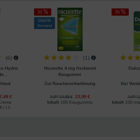
31
35
GRATIS
Versand
(
6
)
(
1
)
ce Hydra
Nicorette 4 mg freshmint
Dulc
e...
Kaugummi
 Haut
Zur Raucherentwöhnung
Bei Ver
7,49 €
23,99 €
AVP* 34,99 €
AVP* 2
Creme
Inhalt
105 Kaugummis
Inhalt
100 mag
 / 1 l)