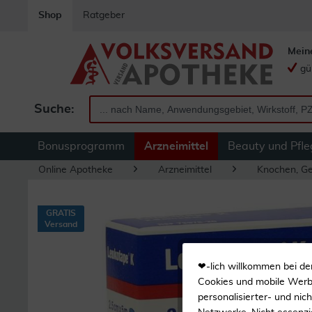
Shop
Ratgeber
Mein
gü
Suche:
Bonusprogramm
Arzneimittel
Beauty und Pfle
Online Apotheke
Arzneimittel
Knochen, Ge
GRATIS
Versand
❤-lich willkommen bei de
Cookies und mobile Werbe
personalisierter- und nic