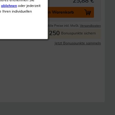
25,88 €
iteres entnehmen Sie
s
ablehnen
oder jederzeit
e Ihren individuellen
In den Warenkorb
Lieferzeit 1-3 Tage
Alle Preise inkl. MwSt.
Versandkosten
250
P
Bonuspunkte sichern
Jetzt Bonuspunkte sammeln