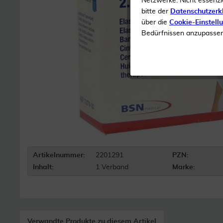
Netzwerke. Nicht essenzi
bitte der
Datenschutzerk
über die
Cookie-Einstell
Bedürfnissen anzupassen 
Artikelnummer:
2201291
PZN:
Inhalt:
1 Verband
Marke:
Verwandte Produkte zu diesem Artikel