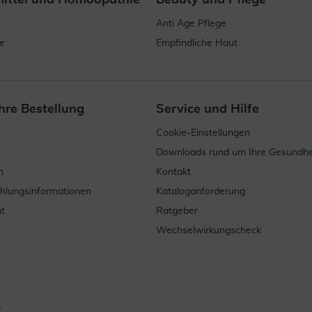
mittel und Homöopathie
Beauty und Pflege
Anti Age Pflege
e
Empfindliche Haut
hre Bestellung
Service und Hilfe
Cookie-Einstellungen
Downloads rund um Ihre Gesundhe
n
Kontakt
ahlungsinformationen
Kataloganforderung
t
Ratgeber
Wechselwirkungscheck
.