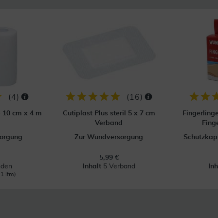
(
4
)
(
16
)
p 10 cm x 4 m
Cutiplast Plus steril 5 x 7 cm
Fingerling
Verband
Fing
orgung
Zur Wundversorgung
Schutzkapp
5,99 €
nden
Inhalt
5 Verband
In
 1 lfm)