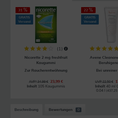
31
22
GRATIS
GRATIS
Versand
Versand
(
1
)
Nicorette 2 mg freshfruit
Avene Cleanan
Kaugummi
Beruhigend
Zur Raucherentwöhnung
Bei unreiner
23,99 €
1
AVP* 34,99 €
UVP 22,50 €
Inhalt
105 Kaugummis
Inhalt
40 ml 
0.04 l
(437,25 €
Beschreibung
Bewertungen
0