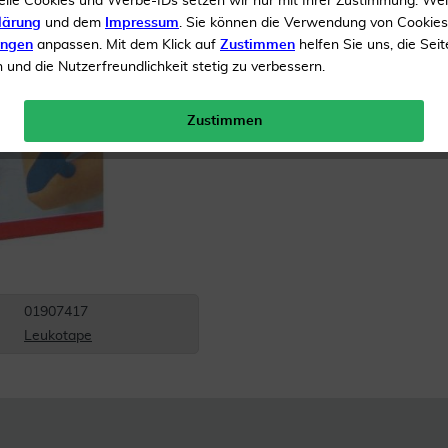
elle Cookies und Werbe-IDs setzen wir nur mit Ihrer Zustimmung. We
Inhalt
1 Verband
lärung
und dem
Impressum
. Sie können die Verwendung von Cookie
ungen
anpassen. Mit dem Klick auf
Zustimmen
helfen Sie uns, die Seit
Menge:
und die Nutzerfreundlichkeit stetig zu verbessern.
Versandkostenfrei
Zustimmen
01907417
Leukotape