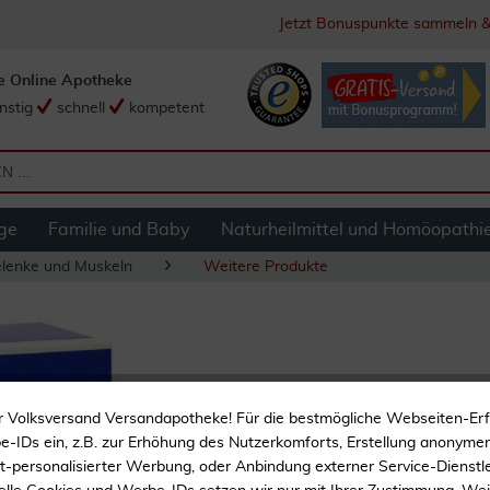
Jetzt Bonuspunkte sammeln &
e Online Apotheke
nstig
schnell
kompetent
ge
Familie und Baby
Naturheilmittel und Homöopathi
lenke und Muskeln
Weitere Produkte
Leukotape K 2,5c
r Volksversand Versandapotheke! Für die bestmögliche Webseiten-Er
-IDs ein, z.B. zur Erhöhung des Nutzerkomforts, Erstellung anonymer 
Tapeverband
ht-personalisierter Werbung, oder Anbindung externer Service-Dienstle