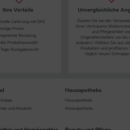
Ihre Vorteile
Unvergleichliche An
Kaufen Sie bei der Versand
hnelle Lieferung mit DHL
Ihres Vertrauens Markenme
nstige Preise
und Pflegeartikel vo
mpetente Beratung
Originalherstellern um bis
oße Produktauswahl
reduziert. Wählen Sie aus üb
Produkten und profitieren 
 Tage Rückgaberecht
täglich neuen Schnäppc
el
Hausapotheke
 Grippe
Hausapotheke
enke und Muskeln
Reiseapotheke