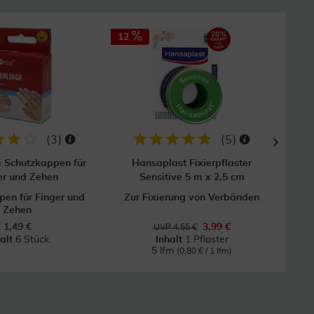
12
(
3
)
(
5
)
e Schutzkappen für
Hansaplast Fixierpflaster
Mull
er und Zehen
Sensitive 5 m x 2,5 cm
en für Finger und
Zur Fixierung von Verbänden
Zehen
1,49 €
3,99 €
UVP 4,55 €
halt
6 Stück
Inhalt
1 Pflaster
5 lfm
(0,80 € / 1 lfm)