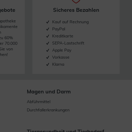
gebote
Sicheres Bezahlen
apotheke
Kauf auf Rechnung
dikamente
PayPal
n
Kreditkarte
 zu 60%
SEPA-Lastschrift
er 70.000
Sie von
Apple Pay
hen!
Vorkasse
Klarna
Magen und Darm
Abführmittel
Durchfallerkrankungen