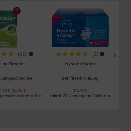
16
(
80
)
(
2
)
oLax Dragées
Nystatin Stada
dauungsschwäche
Bei Pilzerkrankung
15,75 €
14,70 €
4,29 €
ensaftresistente Tabl.
Inhalt
20 Überzogene Tabletten