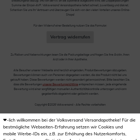
Erstattungsfall abzügl. 5% von der KK an die Apotheke ausgezahlt wird. Bei Doppelpackungen
Summe der Einzel-AVP. Volksversand Versandapotheke liefert schnell, zuverlässig und diskret.
Schenken Sie uns Ihr Vertrauen und überzeugen Sie sich von den vielen Vorteilen unseres Online-
Shops!
Für den Widerruf einer Bestellung nutzen Sie das Formular:
Vertrag widerrufen
Zu Risiken und Nebenwirkungen lesen Sie die Packungsbeilage und fragen Sie Ihre Ärztin, Ihren
Arzt oder in Ihrer Apotheke.
Alle Besucher unserer Webseite sind herzlich eingeladen, Produktbewertungen abzugeben.
Bewertungen können auch von Personen abgegeben werden, die das Produkt nicht bei uns
gekauft haben. Diese Bewertungen werden nicht gesondert gekennzeichnet. Bitte beachten Sie,
dass alle Bewertungen
unserer Bewertungsrichtlinie
entsprechen müssen. Jede eingehende
Bewertung wird einer sorgfältigen manuellen Authentizitätskontrolle unterzogen und kann
gegebenfalls abgelehnt oder gelöscht werden.
Copyright ©2026 Volksversand - Alle Rechte vorbehalten
❤-lich willkommen bei der Volksversand Versandapotheke! Für die
bestmögliche Webseiten-Erfahrung setzen wir Cookies und
mobile Werbe-IDs ein, z.B. zur Erhöhung des Nutzerkomforts,