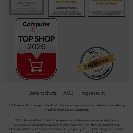
Datenschutz
AGB
Impressum
Alle Preise sind inkl. der gestzlichen MwSt. Preisänderungen und Irrtum vorbehalten. Die Lieferung
erfolgt nur innerhalb von Deutschland.
*AVP= Der einheitliche Produkt-Abgabepreis, der für den Ausnahmefall der Abgabe und
Abrechnung zu Lasten der gesetzlichen Krankenkassen (KK) vom Hersteller gegenüber der
Informationsstelle für Arzneispezialitäten GmbH (IFA) gem. § III 1, S. 2 AMG anzugeben ist und im