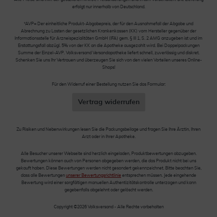
erfolgt nur innerhalb von Deutschland.
*AVP= Der einheitliche Produkt-Abgabepreis, der für den Ausnahmefall der Abgabe und
Abrechnung zu Lasten der gesetzlichen Krankenkassen (KK) vom Hersteller gegenüber der
Informationsstelle für Arzneispezialitäten GmbH (IFA) gem. § III 1, S. 2 AMG anzugeben ist und im
Erstattungsfall abzügl. 5% von der KK an die Apotheke ausgezahlt wird. Bei Doppelpackungen
Summe der Einzel-AVP. Volksversand Versandapotheke liefert schnell, zuverlässig und diskret.
Schenken Sie uns Ihr Vertrauen und überzeugen Sie sich von den vielen Vorteilen unseres Online-
Shops!
Für den Widerruf einer Bestellung nutzen Sie das Formular:
Vertrag widerrufen
Zu Risiken und Nebenwirkungen lesen Sie die Packungsbeilage und fragen Sie Ihre Ärztin, Ihren
Arzt oder in Ihrer Apotheke.
Alle Besucher unserer Webseite sind herzlich eingeladen, Produktbewertungen abzugeben.
Bewertungen können auch von Personen abgegeben werden, die das Produkt nicht bei uns
gekauft haben. Diese Bewertungen werden nicht gesondert gekennzeichnet. Bitte beachten Sie,
dass alle Bewertungen
unserer Bewertungsrichtlinie
entsprechen müssen. Jede eingehende
Bewertung wird einer sorgfältigen manuellen Authentizitätskontrolle unterzogen und kann
gegebenfalls abgelehnt oder gelöscht werden.
Copyright ©2026 Volksversand - Alle Rechte vorbehalten