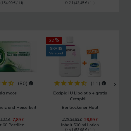
l
0.2 l
(154,90 € / 1 l)
(43,45 € / 1 l)
22
18
GRATIS
Versand
(
80
)
(
11
)
sla moos
Excipial U Lipolotio + gratis
E
Cetaphil...
reiz und Heiserkeit
Bei trockener Haut
B
7,89 €
26,99 €
1,32 €
UVP 34,83 €
lt
60 Pastillen
Inhalt
500 ml Lotion
0.5 l
(53,98 € / 1 l)