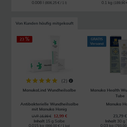
0.008 l
0.1 kg
(806,25 € / 1 l)
(189,90 €
Von Kunden häufig mitgekauft
23
GRATIS
Versand
(
2
)
ManukaLind Wundheilsalbe
Manuka Health Wu
Tube
Antibakterielle Wundheilsalbe
Manuka Ho
mit Manuka Honig
12,99 €
23,79 €
UVP 16,99 €
Inhalt
15 g Salbe
Inhalt
30 g 
0.015 kg
0.03 kg
(866,00 € / 1 kg)
(793,00 