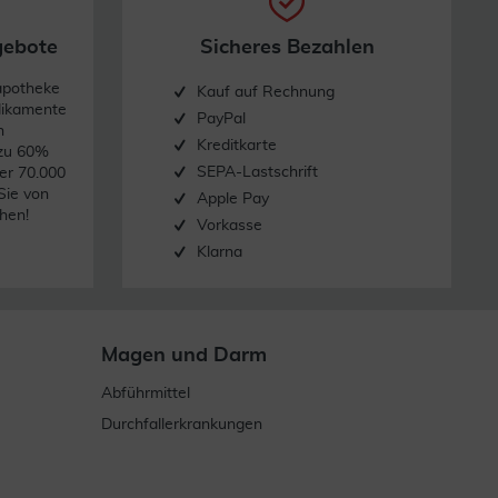
gebote
Sicheres Bezahlen
apotheke
Kauf auf Rechnung
dikamente
PayPal
n
Kreditkarte
 zu 60%
SEPA-Lastschrift
er 70.000
Sie von
Apple Pay
hen!
Vorkasse
Klarna
Magen und Darm
Abführmittel
Durchfallerkrankungen