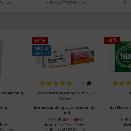
0.03 kg
0.1 
 / 1 kg)
(233,00 € / 1 kg)
61
30
GRATIS
Versand
(
32
)
ndheilhonig
Hydrocortison-ratiopharm 0,5%
i
Creme
nig
Bei Entzündungssymptomen der
Bei Husten
Haut
9,89 €
AVP* 25,38 €
UVP 1
Tube
Inhalt
2 x 30 g Creme
Inha
0.06 kg
€ / 1 kg)
(164,83 € / 1 kg)