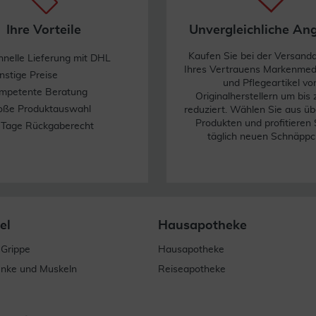
Ihre Vorteile
Unvergleichliche An
Kaufen Sie bei der Versand
hnelle Lieferung mit DHL
Ihres Vertrauens Markenme
nstige Preise
und Pflegeartikel vo
mpetente Beratung
Originalherstellern um bis
oße Produktauswahl
reduziert. Wählen Sie aus üb
Produkten und profitieren 
 Tage Rückgaberecht
täglich neuen Schnäppc
el
Hausapotheke
 Grippe
Hausapotheke
enke und Muskeln
Reiseapotheke