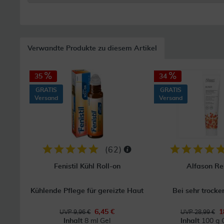
Verwandte Produkte zu diesem Artikel
35
34
GRATIS
GRATIS
Versand
Versand
(
62
)
Fenistil Kühl Roll-on
Alfason Re
Kühlende Pflege für gereizte Haut
Bei sehr trocke
6,45 €
1
UVP 9,96 €
UVP 28,99 €
Inhalt
8 ml Gel
Inhalt
100 g 