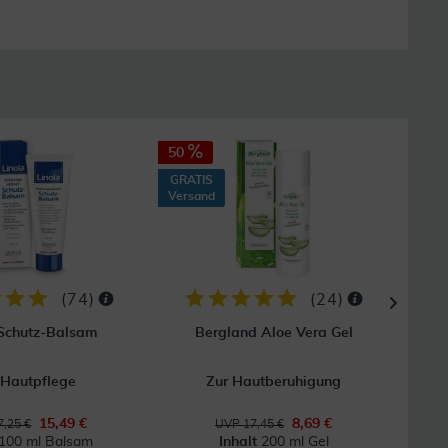
50
40
GRATIS
GRAT
Versand
Vers
(
74
)
(
24
)
 Schutz-Balsam
Bergland Aloe Vera Gel
 Hautpflege
Zur Hautberuhigung
Bei
15,49 €
8,69 €
,25 €
UVP 17,45 €
100 ml Balsam
Inhalt
200 ml Gel