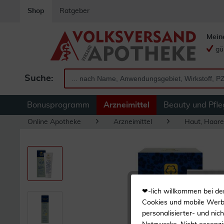
Shop
Ratgeber
Mein
gü
Suche:
Bonusprogramm
Arzneimittel
Beauty und Pfle
Online Apotheke
Arzneimittel
Haut, Haare
❤-lich willkommen bei de
Cookies und mobile Werbe
personalisierter- und nic