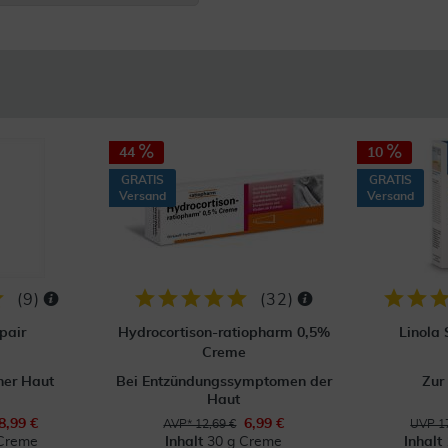
44
10
GRATIS
GRATIS
Versand
Versand
(
9
)
(
32
)
pair
Hydrocortison-ratiopharm 0,5%
Linola
Creme
ner Haut
Bei Entzündungssymptomen der
Zur
Haut
8,99 €
6,99 €
AVP* 12,69 €
UVP 17
Creme
Inhalt
30 g Creme
Inhalt