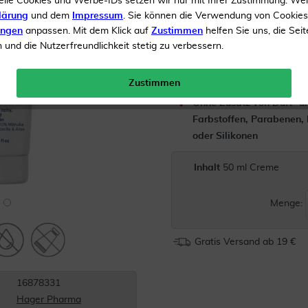
elle Cookies und Werbe-IDs setzen wir nur mit Ihrer Zustimmung. We
lärung
und dem
Impressum
. Sie können die Verwendung von Cookie
Angereichert mit Kamill
ungen
anpassen. Mit dem Klick auf
Zustimmen
helfen Sie uns, die Seit
Vera
und die Nutzerfreundlichkeit stetig zu verbessern.
Dermatologisch getestet
Zustimmen
Ohne Zusatz von Duft- u
Farbstoffen, Parabenen, 
oder Silikonen
Inhalt
50 ml Creme
Menge:
Gratis Versand ab 19 €
16878331
Hager Pharma