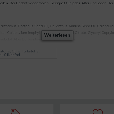
eilen. Bei Bedarf wiederholen. Geeignet für jedes Alter und jeden Hau
 Carthamus Tinctorius Seed Oil, Helianthus Annuss Seed Oil, Calendula 
ylitol, Calophyllum Inophyllum Seed Oil, Triethyl Citrate, Glyceryl Cap
Weiterlesen
isabolol, Aloe Barbendensis Leaf Juice Powder
stoffe, Ohne Farbstoffe,
, Silikonfrei