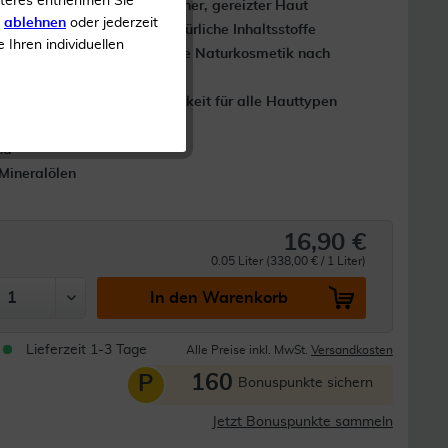
iteres entnehmen Sie
empfindlicher, gereizter Haut
s
ablehnen
oder jederzeit
e und Aloe
99,7?% natürliche Inhaltsstoffe
e Ihren individuellen
Zertifizierte Naturkosmetik nach
Natrue
Verträglichkeit für alle Hauttypen
bestätigt
nd
Mineralölen
16,90 €
0.05 Liter (338,00 € / 1 Liter)
In den Warenkorb
Lieferzeit 1-3 Tage
Alle Preise inkl. MwSt.
Versandkosten
160
P
Bonuspunkte sichern
Jetzt Bonuspunkte sammeln