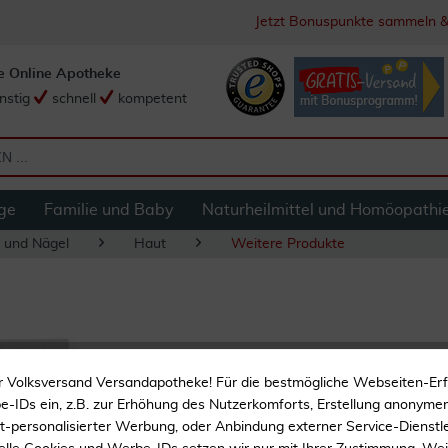
Jetzt Bonuspunkte sammeln &
e Online Apotheke
nstig
schnell
kompetent
ge
Familie und Baby
Naturheilmittel und Homöopathi
 und Nägel
Haut
Weitere Produkte
Manuka Health Ca
r Volksversand Versandapotheke! Für die bestmögliche Webseiten-Er
-IDs ein, z.B. zur Erhöhung des Nutzerkomforts, Erstellung anonymer 
10 % hochwertiger Manu
ht-personalisierter Werbung, oder Anbindung externer Service-Dienstle