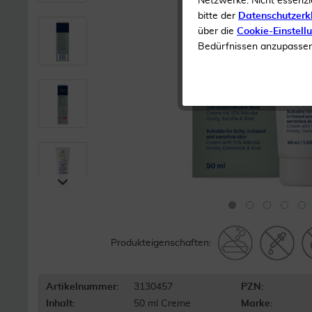
Netzwerke. Nicht essenzi
bitte der
Datenschutzerk
über die
Cookie-Einstell
Bedürfnissen anzupassen 
Produkteigenschaften:
Artikelnummer:
3130457
PZN:
Inhalt:
50 ml Creme
Marke: