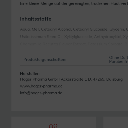
Eine kleine Menge auf der gereinigten, trockenen Haut vert
Inhaltsstoffe
Aqua, Mell, Cetearyl Alcohol, Cetearyl Glucoside, Glycerin,
Usitatissimum Seed Oil, Xylitylglucoside, Anthydroxylitol, X
Chamomilla Recutita Flower Extract, Potassium Sorbate, B
Ohne Duft
Produkteigenschaften:
Parabenfrei
Hersteller:
Hager Pharma GmbH Ackerstraße 1 D. 47269, Duisburg
www.hager-pharma.de
info@hager-pharma.de