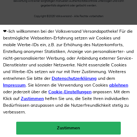
Bewertung wird einer sorgfältigen manuellen Authentizitätskontrolle unterzogen und kann
gegebenfalls abgelehnt oder gelöscht werden.
Copyright ©2026 Volksversand - Alle Rechte vorbehalten
❤-lich willkommen bei der Volksversand Versandapotheke! Für die
bestmögliche Webseiten-Erfahrung setzen wir Cookies und
mobile Werbe-IDs ein, z.B. zur Erhöhung des Nutzerkomforts,
Erstellung anonymer Statistiken, Anzeige von personalisierter- und
nicht-personalisierter Werbung, oder Anbindung externer Service-
Dienstleister und sozialer Netzwerke. Nicht essenzielle Cookies
und Werbe-IDs setzen wir nur mit Ihrer Zustimmung. Weiteres
entnehmen Sie bitte der
Datenschutzerklärung
und dem
Impressum
. Sie können die Verwendung von Cookies
ablehnen
oder jederzeit über die
Cookie-Einstellungen
anpassen. Mit dem
Klick auf
Zustimmen
helfen Sie uns, die Seite Ihren individuellen
Bedürfnissen anzupassen und die Nutzerfreundlichkeit stetig zu
verbessern.
Zustimmen
Neukunden-Rabatt ab 49€!
10%
mehr erfahren >