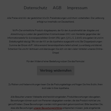
Datenschutz
AGB
Impressum
Alle Preise sind inkl. der gestzlichen MwSt. Preisänderungen und Irrtum vorbehalten. Die Lieferung
erfolgt nur innerhalb von Deutschland.
*AVP= Der einheitliche Produkt-Abgabepreis, der für den Ausnahmefall der Abgabe und
Abrechnung zu Lasten der gesetzlichen Krankenkassen (KK) vom Hersteller gegenüber der
Informationsstelle für Arzneispezialitäten GmbH (IFA) gem. § III 1, S. 2 AMG anzugeben ist und im
Erstattungsfall abzügl. 5% von der KK an die Apotheke ausgezahlt wird. Bei Doppelpackungen
Summe der Einzel-AVP. Volksversand Versandapotheke liefert schnell, zuverlässig und diskret.
Schenken Sie uns Ihr Vertrauen und überzeugen Sie sich von den vielen Vorteilen unseres Online-
Shops!
Für den Widerruf einer Bestellung nutzen Sie das Formular:
Vertrag widerrufen
Zu Risiken und Nebenwirkungen lesen Sie die Packungsbeilage und fragen Sie Ihre Ärztin, Ihren
Arzt oder in Ihrer Apotheke.
Alle Besucher unserer Webseite sind herzlich eingeladen, Produktbewertungen abzugeben.
Bewertungen können auch von Personen abgegeben werden, die das Produkt nicht bei uns
gekauft haben. Diese Bewertungen werden nicht gesondert gekennzeichnet. Bitte beachten Sie,
dass alle Bewertungen
unserer Bewertungsrichtlinie
entsprechen müssen. Jede eingehende