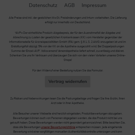
Datenschutz
AGB
Impressum
Alle Preise sind inkl. der gestzlichen MwSt. Preisänderungen und Irrtum vorbehalten. Die Lieferung
erfolgt nur innerhalb von Deutschland.
*AVP= Der einheitliche Produkt-Abgabepreis, der für den Ausnahmefall der Abgabe und
Abrechnung zu Lasten der gesetzlichen Krankenkassen (KK) vom Hersteller gegenüber der
Informationsstelle für Arzneispezialitäten GmbH (IFA) gem. § III 1, S. 2 AMG anzugeben ist und im
Erstattungsfall abzügl. 5% von der KK an die Apotheke ausgezahlt wird. Bei Doppelpackungen
Summe der Einzel-AVP. Volksversand Versandapotheke liefert schnell, zuverlässig und diskret.
Schenken Sie uns Ihr Vertrauen und überzeugen Sie sich von den vielen Vorteilen unseres Online-
Shops!
Für den Widerruf einer Bestellung nutzen Sie das Formular:
Vertrag widerrufen
Zu Risiken und Nebenwirkungen lesen Sie die Packungsbeilage und fragen Sie Ihre Ärztin, Ihren
Arzt oder in Ihrer Apotheke.
Alle Besucher unserer Webseite sind herzlich eingeladen, Produktbewertungen abzugeben.
Bewertungen können auch von Personen abgegeben werden, die das Produkt nicht bei uns
gekauft haben. Diese Bewertungen werden nicht gesondert gekennzeichnet. Bitte beachten Sie,
dass alle Bewertungen
unserer Bewertungsrichtlinie
entsprechen müssen. Jede eingehende
Bewertung wird einer sorgfältigen manuellen Authentizitätskontrolle unterzogen und kann