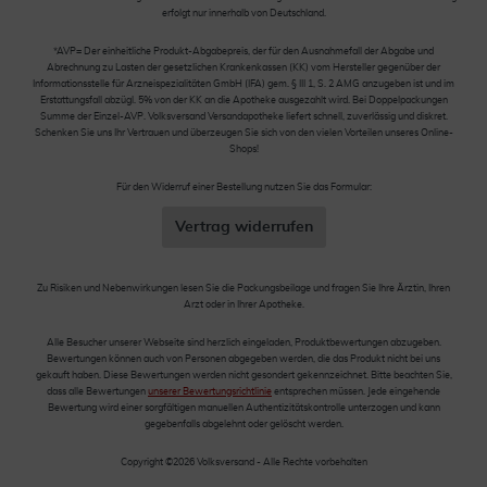
erfolgt nur innerhalb von Deutschland.
*AVP= Der einheitliche Produkt-Abgabepreis, der für den Ausnahmefall der Abgabe und
Abrechnung zu Lasten der gesetzlichen Krankenkassen (KK) vom Hersteller gegenüber der
Informationsstelle für Arzneispezialitäten GmbH (IFA) gem. § III 1, S. 2 AMG anzugeben ist und im
Erstattungsfall abzügl. 5% von der KK an die Apotheke ausgezahlt wird. Bei Doppelpackungen
Summe der Einzel-AVP. Volksversand Versandapotheke liefert schnell, zuverlässig und diskret.
Schenken Sie uns Ihr Vertrauen und überzeugen Sie sich von den vielen Vorteilen unseres Online-
Shops!
Für den Widerruf einer Bestellung nutzen Sie das Formular:
Vertrag widerrufen
Zu Risiken und Nebenwirkungen lesen Sie die Packungsbeilage und fragen Sie Ihre Ärztin, Ihren
Arzt oder in Ihrer Apotheke.
Alle Besucher unserer Webseite sind herzlich eingeladen, Produktbewertungen abzugeben.
Bewertungen können auch von Personen abgegeben werden, die das Produkt nicht bei uns
gekauft haben. Diese Bewertungen werden nicht gesondert gekennzeichnet. Bitte beachten Sie,
dass alle Bewertungen
unserer Bewertungsrichtlinie
entsprechen müssen. Jede eingehende
Bewertung wird einer sorgfältigen manuellen Authentizitätskontrolle unterzogen und kann
gegebenfalls abgelehnt oder gelöscht werden.
Copyright ©2026 Volksversand - Alle Rechte vorbehalten