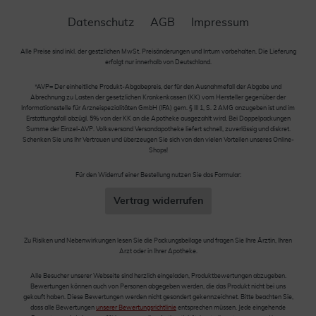
Datenschutz
AGB
Impressum
Alle Preise sind inkl. der gestzlichen MwSt. Preisänderungen und Irrtum vorbehalten. Die Lieferung
erfolgt nur innerhalb von Deutschland.
*AVP= Der einheitliche Produkt-Abgabepreis, der für den Ausnahmefall der Abgabe und
Abrechnung zu Lasten der gesetzlichen Krankenkassen (KK) vom Hersteller gegenüber der
Informationsstelle für Arzneispezialitäten GmbH (IFA) gem. § III 1, S. 2 AMG anzugeben ist und im
Erstattungsfall abzügl. 5% von der KK an die Apotheke ausgezahlt wird. Bei Doppelpackungen
Summe der Einzel-AVP. Volksversand Versandapotheke liefert schnell, zuverlässig und diskret.
Schenken Sie uns Ihr Vertrauen und überzeugen Sie sich von den vielen Vorteilen unseres Online-
Shops!
Für den Widerruf einer Bestellung nutzen Sie das Formular:
Vertrag widerrufen
Zu Risiken und Nebenwirkungen lesen Sie die Packungsbeilage und fragen Sie Ihre Ärztin, Ihren
Arzt oder in Ihrer Apotheke.
Alle Besucher unserer Webseite sind herzlich eingeladen, Produktbewertungen abzugeben.
Bewertungen können auch von Personen abgegeben werden, die das Produkt nicht bei uns
gekauft haben. Diese Bewertungen werden nicht gesondert gekennzeichnet. Bitte beachten Sie,
dass alle Bewertungen
unserer Bewertungsrichtlinie
entsprechen müssen. Jede eingehende