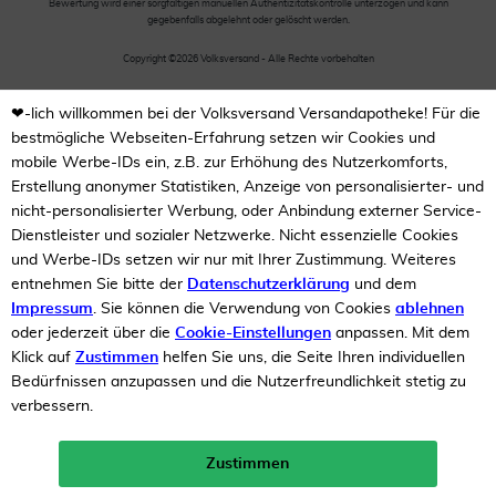
Bewertung wird einer sorgfältigen manuellen Authentizitätskontrolle unterzogen und kann
gegebenfalls abgelehnt oder gelöscht werden.
Copyright ©2026 Volksversand - Alle Rechte vorbehalten
❤-lich willkommen bei der Volksversand Versandapotheke! Für die
bestmögliche Webseiten-Erfahrung setzen wir Cookies und
mobile Werbe-IDs ein, z.B. zur Erhöhung des Nutzerkomforts,
Erstellung anonymer Statistiken, Anzeige von personalisierter- und
nicht-personalisierter Werbung, oder Anbindung externer Service-
Dienstleister und sozialer Netzwerke. Nicht essenzielle Cookies
und Werbe-IDs setzen wir nur mit Ihrer Zustimmung. Weiteres
entnehmen Sie bitte der
Datenschutzerklärung
und dem
Impressum
. Sie können die Verwendung von Cookies
ablehnen
oder jederzeit über die
Cookie-Einstellungen
anpassen. Mit dem
Klick auf
Zustimmen
helfen Sie uns, die Seite Ihren individuellen
Bedürfnissen anzupassen und die Nutzerfreundlichkeit stetig zu
verbessern.
Zustimmen
Neukunden-Rabatt ab 49€!
10%
mehr erfahren >