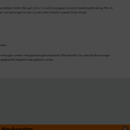
ialitäten GmbH (IFA) gem. § III 1, S. 2 AMG anzugeben ist und im Erstattungsfall abzügl. 5% von
en und überzeugen Sie sich von den vielen Vorteilen unseres Online-Shops!
theke.
wertungen werden nicht gesondert gekennzeichnet. Bitte beachten Sie, dass alle Bewertungen
 gegebenfalls abgelehnt oder gelöscht werden.
ür Neukunden