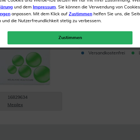
elle Cookies und Werbe-IDs setzen wir nur mit Ihrer Zustimmung. We
lärung
und dem
Impressum
. Sie können die Verwendung von Cookie
Medizinprodukte
ungen
anpassen. Mit dem Klick auf
Zustimmen
helfen Sie uns, die Seit
und die Nutzerfreundlichkeit stetig zu verbessern.
Inhalt
5 Verband
Menge:
Zustimmen
Versandkostenfrei
16829634
Mepilex