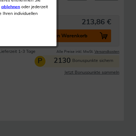
iteres entnehmen Sie
s
ablehnen
oder jederzeit
e Ihren individuellen
213,86 €
In den Warenkorb
Lieferzeit 1-3 Tage
Alle Preise inkl. MwSt.
Versandkosten
2130
P
Bonuspunkte sichern
Jetzt Bonuspunkte sammeln