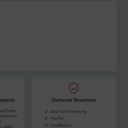
gebote
Sicheres Bezahlen
apotheke
Kauf auf Rechnung
dikamente
PayPal
n
Kreditkarte
 zu 60%