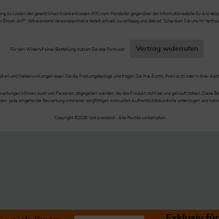
 zu Lasten der gesetzlichen Krankenkassen (KK) vom Hersteller gegenüber der Informationsstelle für Arzneispez
nzel-AVP. Volksversand Versandapotheke liefert schnell, zuverlässig und diskret. Schenken Sie uns Ihr Vertrau
Vertrag widerrufen
Für den Widerruf einer Bestellung nutzen Sie das Formular:
siken und Nebenwirkungen lesen Sie die Packungsbeilage und fragen Sie Ihre Ärztin, Ihren Arzt oder in Ihrer Apo
wertungen können auch von Personen abgegeben werden, die das Produkt nicht bei uns gekauft haben. Diese Be
en. Jede eingehende Bewertung wird einer sorgfältigen manuellen Authentizitätskontrolle unterzogen und kann
Copyright ©2026 Volksversand - Alle Rechte vorbehalten
Exklusiv f