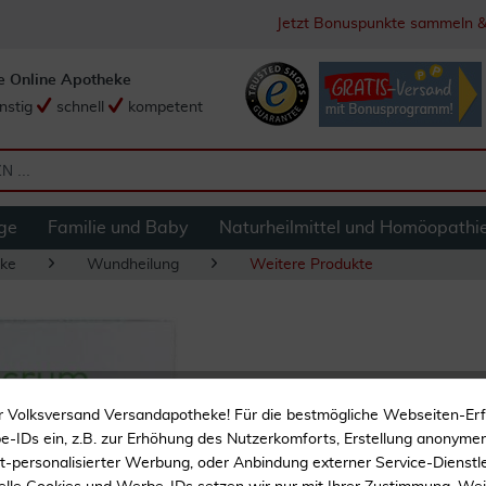
Jetzt Bonuspunkte sammeln &
e Online Apotheke
nstig
schnell
kompetent
ge
Familie und Baby
Naturheilmittel und Homöopathi
ke
Wundheilung
Weitere Produkte
Mepilex Border S
r Volksversand Versandapotheke! Für die bestmögliche Webseiten-Er
Steril 5 Stück
-IDs ein, z.B. zur Erhöhung des Nutzerkomforts, Erstellung anonymer 
ht-personalisierter Werbung, oder Anbindung externer Service-Dienstle