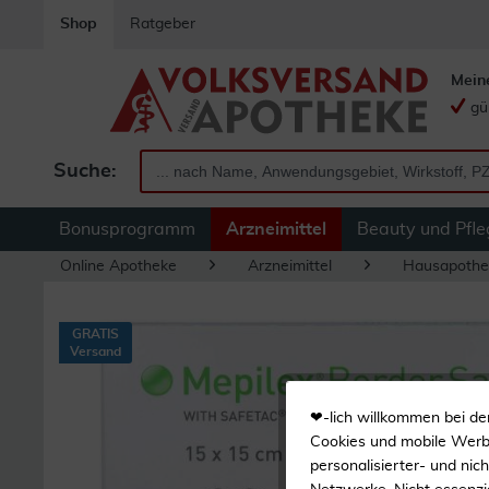
Shop
Ratgeber
Mein
gü
Suche:
Bonusprogramm
Arzneimittel
Beauty und Pfle
Online Apotheke
Arzneimittel
Hausapothe
GRATIS
Versand
❤-lich willkommen bei de
Cookies und mobile Werbe
personalisierter- und nic