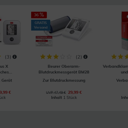
36
GRATIS
Versand
(
3
)
(
2
)
us X
Beurer Oberarm-
Verbandklam
ches...
Blutdruckmessgerät BM28
un
 Gerät
Zur Blutdruckmessung
Verb
9,99 €
29,99 €
UVP 47,49 €
ück
Inhalt
1 Stück
Inh