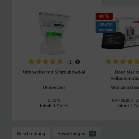
40
GRATIS
Versand
(
1
)
Urinbecher mit Schraubdeckel
Boso Medic
Vollautomatis
Urinbecher
Medizinisches
0,79 €
3
UVP 66,90 €
Inhalt
1 Stück
Inhalt
1 St
Beschreibung
Bewertungen
0