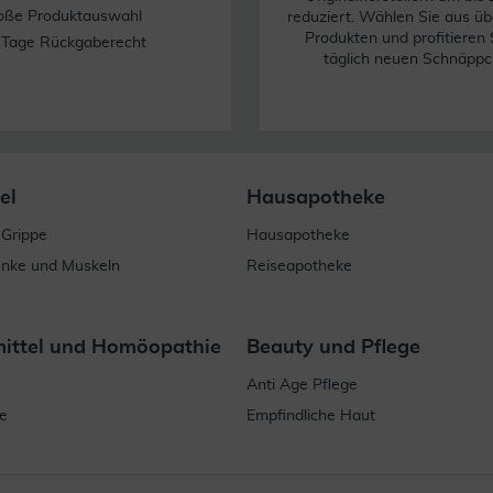
oße Produktauswahl
reduziert. Wählen Sie aus üb
Produkten und profitieren 
 Tage Rückgaberecht
täglich neuen Schnäppc
el
Hausapotheke
 Grippe
Hausapotheke
enke und Muskeln
Reiseapotheke
mittel und Homöopathie
Beauty und Pflege
Anti Age Pflege
e
Empfindliche Haut