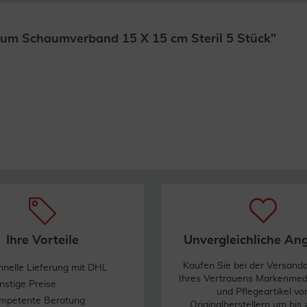
rum Schaumverband 15 X 15 cm Steril 5 Stück"
Weiterlesen
Ihre Vorteile
Unvergleichliche An
Kaufen Sie bei der Versand
hnelle Lieferung mit DHL
Ihres Vertrauens Markenme
nstige Preise
und Pflegeartikel vo
mpetente Beratung
Originalherstellern um bis