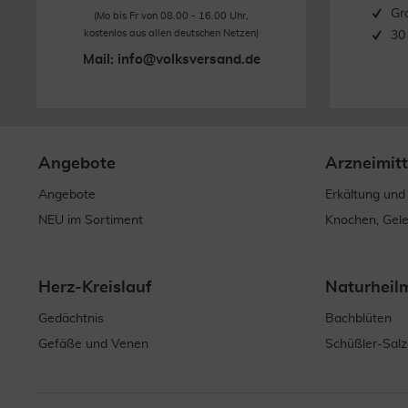
Gr
(Mo bis Fr von 08.00 - 16.00 Uhr,
kostenlos aus allen deutschen Netzen)
30
Mail:
info@volksversand.de
Angebote
Arzneimitt
Angebote
Erkältung und
NEU im Sortiment
Knochen, Gel
Herz-Kreislauf
Naturheil
Gedächtnis
Bachblüten
Gefäße und Venen
Schüßler-Salz