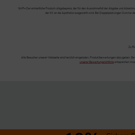
*AVP= Der einheitliche Produkt-Abgabepreis, der für den Ausnahmefall der Abgabe und Abrechnung
der KK an die Apotheke ausgezahlt wird. Bei Doppelpackungen Summe der Ei
Zu Ri
Alle Besucher unserer Webseite sind herzlich eingeladen, Produktbewertungen abzugeben. Be
unserer Bewertungsrichtlinie
entsprechen müss