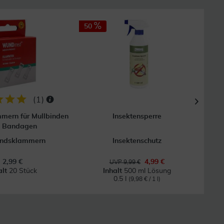
50
50
(
1
)
mern für Mullbinden
Insektensperre
Digi
d Bandagen
andsklammern
Insektenschutz
2,99 €
4,99 €
UVP 9,99 €
alt
20 Stück
Inhalt
500 ml Lösung
0.5 l
(9,98 € / 1 l)