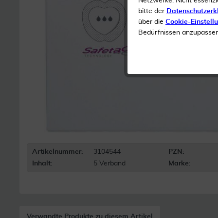
Netzwerke. Nicht essenzi
bitte der
Datenschutzerk
über die
Cookie-Einstell
Bedürfnissen anzupassen 
Artikelnummer:
3104544
PZN:
Inhalt:
5 Verband
Marke:
Verwandte Produkte zu diesem Artikel