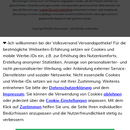
Bewertungen können auch von Personen abgegeben werden, die das Produkt nicht bei uns
gekauft haben. Diese Bewertungen werden nicht gesondert gekennzeichnet. Bitte beachten Sie,
dass alle Bewertungen
unserer Bewertungsrichtlinie
entsprechen müssen. Jede eingehende
Bewertung wird einer sorgfältigen manuellen Authentizitätskontrolle unterzogen und kann
gegebenfalls abgelehnt oder gelöscht werden.
Copyright ©2026 Volksversand - Alle Rechte vorbehalten
❤-lich willkommen bei der Volksversand Versandapotheke! Für die
bestmögliche Webseiten-Erfahrung setzen wir Cookies und
mobile Werbe-IDs ein, z.B. zur Erhöhung des Nutzerkomforts,
Erstellung anonymer Statistiken, Anzeige von personalisierter- und
nicht-personalisierter Werbung, oder Anbindung externer Service-
Dienstleister und sozialer Netzwerke. Nicht essenzielle Cookies
und Werbe-IDs setzen wir nur mit Ihrer Zustimmung. Weiteres
entnehmen Sie bitte der
Datenschutzerklärung
und dem
Impressum
. Sie können die Verwendung von Cookies
ablehnen
oder jederzeit über die
Cookie-Einstellungen
anpassen. Mit dem
Klick auf
Zustimmen
helfen Sie uns, die Seite Ihren individuellen
Bedürfnissen anzupassen und die Nutzerfreundlichkeit stetig zu
verbessern.