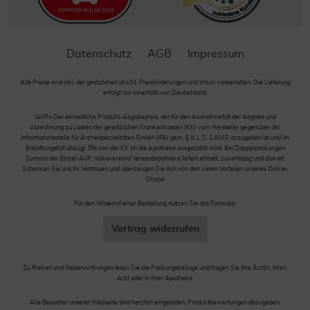
Datenschutz
AGB
Impressum
Alle Preise sind inkl. der gestzlichen MwSt. Preisänderungen und Irrtum vorbehalten. Die Lieferung
erfolgt nur innerhalb von Deutschland.
*AVP= Der einheitliche Produkt-Abgabepreis, der für den Ausnahmefall der Abgabe und
Abrechnung zu Lasten der gesetzlichen Krankenkassen (KK) vom Hersteller gegenüber der
Informationsstelle für Arzneispezialitäten GmbH (IFA) gem. § III 1, S. 2 AMG anzugeben ist und im
Erstattungsfall abzügl. 5% von der KK an die Apotheke ausgezahlt wird. Bei Doppelpackungen
Summe der Einzel-AVP. Volksversand Versandapotheke liefert schnell, zuverlässig und diskret.
Schenken Sie uns Ihr Vertrauen und überzeugen Sie sich von den vielen Vorteilen unseres Online-
Shops!
Für den Widerruf einer Bestellung nutzen Sie das Formular:
Vertrag widerrufen
Zu Risiken und Nebenwirkungen lesen Sie die Packungsbeilage und fragen Sie Ihre Ärztin, Ihren
Arzt oder in Ihrer Apotheke.
Alle Besucher unserer Webseite sind herzlich eingeladen, Produktbewertungen abzugeben.